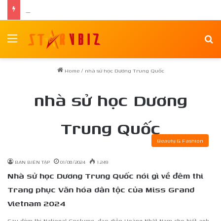
Nữ chính Tee Yod: Quỷ Ăn Tạng tái xuất trong phim kinh dị Quỷ Móc Mắt
Menu
Se
Home
/
nhà sử học Dương Trung Quốc
nhà sử học Dương
Trung Quốc
Beauty & Fashion
BAN BIÊN TẬP
01/08/2024
1.249
Nhà sử học Dương Trung Quốc nói gì về đêm thi
Trang phục Văn hóa dân tộc của Miss Grand
Vietnam 2024
Sau đêm thi National Costume, đạo diễn Hoàng Nhật Nam cho biết anh