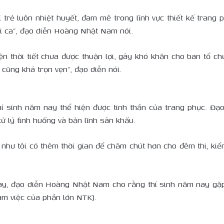
 trẻ luôn nhiệt huyết, đam mê trong lĩnh vực thiết kế trang p
ợi ca”, đạo diễn Hoàng Nhật Nam nói.
iện thời tiết chưa được thuận lợi, gây khó khăn cho ban tổ 
cũng khá trọn vẹn”, đạo diễn nói.
í sinh năm nay thể hiện được tinh thần của trang phục. Đ
ử lý tình huống và bản lĩnh sân khấu.
iá như tôi có thêm thời gian để chăm chút hơn cho đêm thi, ki
, đạo diễn Hoàng Nhật Nam cho rằng thí sinh năm nay gặp 
m việc của phần lớn NTK).