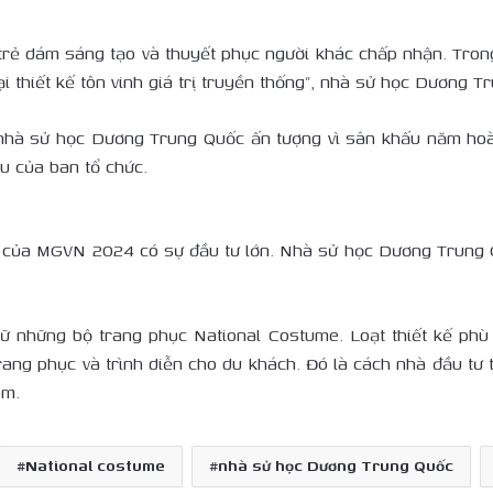
 trẻ dám sáng tạo và thuyết phục người khác chấp nhận. Tron
i thiết kế tôn vinh giá trị truyền thống”, nhà sử học Dương T
hà sử học Dương Trung Quốc ấn tượng vì sân khấu năm hoành
hu của ban tổ chức.
c của MGVN 2024 có sự đầu tư lớn. Nhà sử học Dương Trung 
giữ những bộ trang phục National Costume. Loạt thiết kế ph
rang phục và trình diễn cho du khách. Đó là cách nhà đầu tư t
êm.
National costume
nhà sử học Dương Trung Quốc