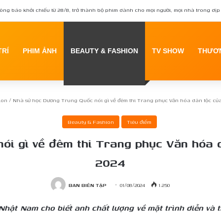
ông báo khởi chiếu từ 28/8, trở thành bộ phim dành cho mọi người, mọi nhà trong dịp 
TRÍ
PHIM ẢNH
BEAUTY & FASHION
TV SHOW
THƯƠN
ion
/
Nhà sử học Dương Trung Quốc nói gì về đêm thi Trang phục Văn hóa dân tộc củ
Beauty & Fashion
Tiêu điểm
ói gì về đêm thi Trang phục Văn hóa 
2024
BAN BIÊN TẬP
01/08/2024
1.250
hật Nam cho biết anh chất lượng về mặt trình diễn và 