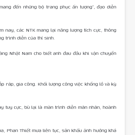
, mang đến những bộ trang phục ấn tượng”, đạo diễn
m nay, các NTK mang lại năng lượng tích cực, thông
 trình diễn của thí sinh.
oàng Nhật Nam cho biết anh đau đầu khi vận chuyển
p ráp, gia công. Khối lượng công việc khổng lồ và kỳ
y tuy cực, bù lại là màn trình diễn mãn nhãn, hoành
a, Phan Thiết mưa liên tục, sân khấu ảnh hưởng khá