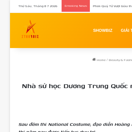
Thứ Sáu, Tháng 8 7 2026
Breaking News
Phim Quý Tử Vượt Giàu th
SHOWBIZ
GIẢI 
Home
/
Beauty & Fash
Nhà sử học Dương Trung Quốc n
Sau đêm thi National Costume, đạo diễn Hoàng N
thi năm nay được tiếp tục duy trì.