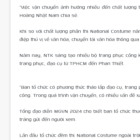
“Việc vận chuyển ảnh hưởng nhiều đến chất lượng t
Hoàng Nhật Nam chia sẻ.
Khi so với chất lượng phần thi National Costume n
điệp thú vị về văn hóa, chuyển tải văn hóa thông qua
Năm nay, NTK sáng tạo nhiều bộ trang phục cồng k
trang phục, đạo cụ từ TPHCM đến Phan Thiết.
“Ban tổ chức có phương thức tháo lắp đạo cụ, trang 
công. Trong quá trình vận chuyển, có nhiều vấn đề xả
Tổng đạo diễn MGVN 2024 cho biết ban tổ chức thuê 
tráng gửi đến người xem.
Lần đầu tổ chức đêm thi National Costume ngoài tr