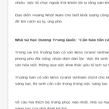
nhiều. Việc tổ chức ngoài trời khiến tôi lo lắng sân
Đạo diễn Hoàng Nhật Nam cho biết khối lượng công vi
để tìm cách xử lý, ứng phó.
Nhà sử học Dương Trung Quốc: “Cần bảo tồn cá
Trong vai trò trưởng ban cố vấn Miss Grand Vietn
phong phú đời sống, nhận diện dân tộc. Việc thí sinh
văn hóa Việt, thông qua việc khai thác yếu tố lịch s
Trưởng ban cố vấn Miss Grand Vietnam 2024 cho biế
sáng tạo, thí sinh cần cẩn trọng trong việc sáng tạo.
Về câu hỏi thích bộ trang phục nào nhất, nhà sử họ
sáng tạo của nhà thiết kế trẻ.