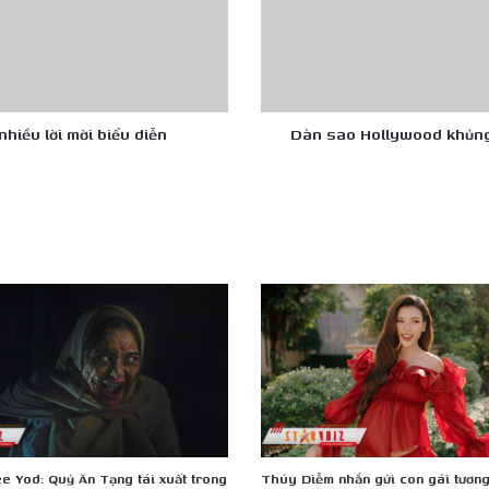
bom
tấn
chuyển
thể
từ
tựa
hiều lời mời biểu diễn
Dàn sao Hollywood khủng 
game
đình
đám
“Borderlands”
e Yod: Quỷ Ăn Tạng tái xuất trong
Thúy Diễm nhắn gửi con gái tương 