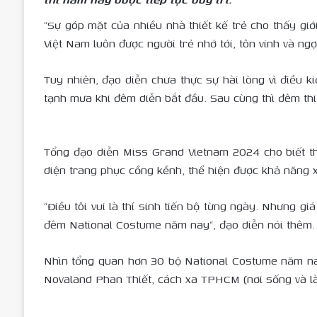
“Sự góp mặt của nhiều nhà thiết kế trẻ cho thấy giới
Việt Nam luôn được người trẻ nhớ tới, tôn vinh và ng
Tuy nhiên, đạo diễn chưa thực sự hài lòng vì điều k
tạnh mưa khi đêm diễn bắt đầu. Sau cùng thì đêm thi 
Tổng đạo diễn Miss Grand Vietnam 2024 cho biết th
diện trang phục cồng kềnh, thể hiện được khả năng x
“Điều tôi vui là thí sinh tiến bộ từng ngày. Nhưng g
đêm National Costume năm nay”, đạo diễn nói thêm.
Nhìn tổng quan hơn 30 bộ National Costume năm nay
Novaland Phan Thiết, cách xa TPHCM (nơi sống và là