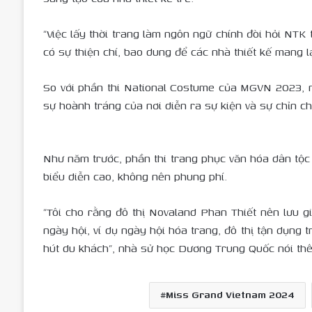
“Việc lấy thời trang làm ngôn ngữ chính đòi hỏi NTK
có sự thiện chí, bao dung để các nhà thiết kế mang lạ
So với phần thi National Costume của MGVN 2023, n
sự hoành tráng của nơi diễn ra sự kiện và sự chỉn c
Như năm trước, phần thi trang phục văn hóa dân tộ
biểu diễn cao, không nên phung phí.
“Tôi cho rằng đô thị Novaland Phan Thiết nên lưu 
ngày hội, ví dụ ngày hội hóa trang, đô thị tận dụng t
hút du khách”, nhà sử học Dương Trung Quốc nói th
Miss Grand Vietnam 2024