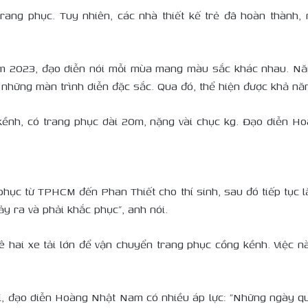
rang phục. Tuy nhiên, các nhà thiết kế trẻ đã hoàn thành
ăm 2023, đạo diễn nói mỗi mùa mang màu sắc khác nhau. Nă
 những màn trình diễn đặc sắc. Qua đó, thể hiện được khả năng
ềnh, có trang phục dài 20m, nặng vài chục kg. Đạo diễn H
phục từ TPHCM đến Phan Thiết cho thí sinh, sau đó tiếp tục lắ
y ra và phải khắc phục”, anh nói.
hai xe tải lớn để vận chuyển trang phục cồng kềnh. Việc nà
ời, đạo diễn Hoàng Nhật Nam có nhiều áp lực: “Những ngày qu