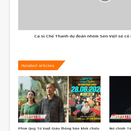
Sen
Việt
sẽ
có
nhiều
lời
Ca sĩ Chế Thanh dự đoán nhóm Sen Việt sẽ có n
mời
biểu
diễn
Related Articles
Phim Quý Tử Vượt Giàu thông báo khởi chiếu
Nữ chính Te