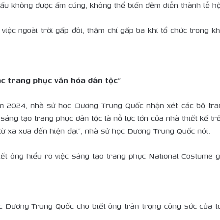
 khấu không được ấm cúng, không thể biến đêm diễn thành lễ hội
ệc ngoài trời gấp đôi, thậm chí gấp ba khi tổ chức trong khôn
c trang phục văn hóa dân tộc”
am 2024, nhà sử học Dương Trung Quốc nhận xét các bộ tra
 sáng tạo trang phục dân tộc là nỗ lực lớn của nhà thiết kế t
ử từ xa xưa đến hiện đại”, nhà sử học Dương Trung Quốc nói.
t ông hiểu rõ việc sáng tạo trang phục National Costume g
c Dương Trung Quốc cho biết ông trân trọng công sức của to