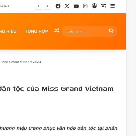
Facebook
X
YouTube
Instagram
Log In
Random Article
Sidebar
lễ 2/9
Random Article
Search
G HIỆU
TỔNG HỢP
for
a Miss Grand Vietnam 2024
dân tộc của Miss Grand Vietnam
thương hiệu trang phục văn hóa dân tộc tại phần