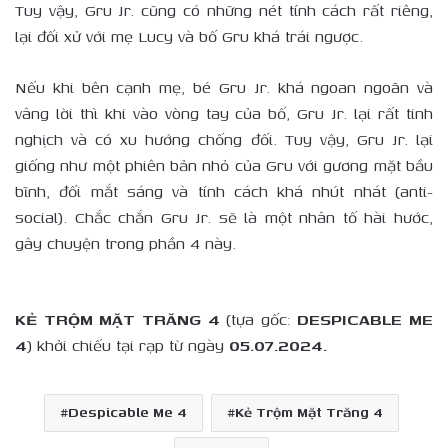
Tuy vậy, Gru Jr. cũng có những nét tính cách rất riêng,
lại đối xử với mẹ Lucy và bố Gru khá trái ngược.
Nếu khi bên cạnh mẹ, bé Gru Jr. khá ngoan ngoãn và
vâng lời thì khi vào vòng tay của bố, Gru Jr. lại rất tinh
nghịch và có xu hướng chống đối. Tuy vậy, Gru Jr. lại
giống như một phiên bản nhỏ của Gru với gương mặt bầu
bĩnh, đối mắt sáng và tính cách khá nhút nhát (anti-
social). Chắc chắn Gru Jr. sẽ là một nhân tố hài hước,
gây chuyện trong phần 4 này.
KẺ TRỘM MẶT TRĂNG 4
(tựa gốc:
DESPICABLE ME
4
) khởi chiếu tại rạp từ ngày
05.07.2024.
Despicable Me 4
Kẻ Trộm Mặt Trăng 4