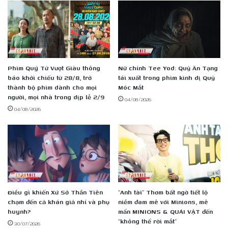
Xoáy
Tử
Thần”
Phim Quý Tử Vượt Giàu thông
Nữ chính Tee Yod: Quỷ Ăn Tạng
báo khởi chiếu từ 28/8, trở
tái xuất trong phim kinh dị Quỷ
thành bộ phim dành cho mọi
Móc Mắt
người, mọi nhà trong dịp lễ 2/9
04/08/2026
04/08/2026
Điều gì khiến Xứ Sở Thần Tiên
“Anh tài” Thơm bất ngờ tiết lộ
chạm đến cả khán giả nhí và phụ
niềm đam mê với Minions, mê
huynh?
mẩn MINIONS & QUÁI VẬT đến
“không thể rời mắt”
30/07/2026