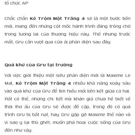
tổ chức AP
Chắc chắn
Kẻ Trộm Mặt Trăng 4
sẽ là một bước tiến
mới, mang đến những cột mốc hành trình đáng trông chờ
trong tương lai của thương hiệu này. Thế nhưng trước
mắt, Gru cần vượt qua cửa ải phản diện sau đây.
Quá khứ của Gru tại trường
Với việc giới thiệu một siêu phản diện mới là Maxime Le
Mal,
Kẻ Trộm Mặt Trăng 4
nhiều khả năng xoáy sâu
vào quá khứ của Gru để tìm hiểu mối liên kết giữa cả hai.
Rất có thể, những chi tiết mà khán giả chưa hề biết về
thời thơ ấu của Gru sẽ được đề cập, trong đó có quá
trình Gru bị bắt nạt, hay Gru gặp gỡ Maxime thế nào và
vì sao y lại thù ghét, muốn phá hoại cuộc sống của Gru
đến như vậy.