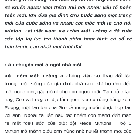
sẽ khiến người xem thích thú bởi nhiều yếu tố hoàn
toàn mới, khi đưa gia đình Gru bước sang một trang
mới của cuộc sống và nhiều cột mốc mới lạ cho hội
Minion. Tại Việt Nam, Kẻ Trộm Mặt Trăng 4 đã xuất
sắc lập kỷ lục trở thành phim hoạt hình có số vé
bán trước cao nhất mọi thời đại.
Câu chuyện mới ở ngôi nhà mới
Kẻ Trộm Mặt Trăng 4
chứng kiến sự thay đổi lớn
trong cuộc sống của gia đình nhà Gru, khi họ dọn đến
một nơi ở mới, gặp gỡ những con người mới. Tại chỗ ở lần
này, Gru và Lucy có dịp làm quen với cô nàng hàng xóm
Poppy, một fan lớn của Gru và mong muốn được hợp tác
với anh. Ngoài ra, lần này tác phẩm còn mang đến màn
ra mắt “gây sốt” của biệt đội Mega Minions – bộ 5
Minion trở thành siêu anh hùng nhờ huyết thanh mới của