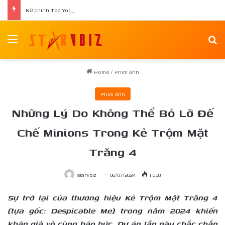
Nữ chính Tee Yod: Quỷ Ăn Tạng tái xuất trong phim kinh dị Quỷ Móc Mắt
Menu
Se
Home
/
Phim ảnh
Phim ảnh
Những Lý Do Không Thể Bỏ Lỡ Đế
Chế Minions Trong Kẻ Trộm Mặt
Trăng 4
starvbiz
06/07/2024
1.058
Sự trở lại của thương hiệu Kẻ Trộm Mặt Trăng 4
(tựa gốc: Despicable Me) trong năm 2024 khiến
khán giả vô cùng háo hức. Dự án lần này chắc chắn