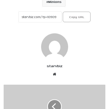
Minions
Copy URL
starvbiz
Website
List
Các
Bộ
Phim
Nổi