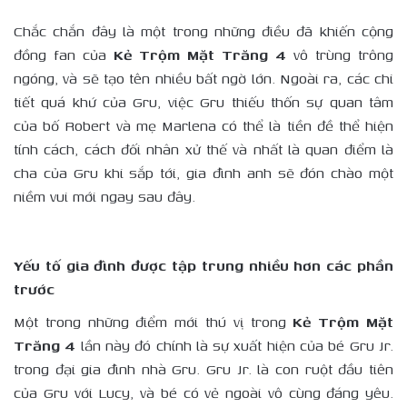
Chắc chắn đây là một trong những điều đã khiến cộng
đồng fan của
Kẻ Trộm Mặt Trăng 4
vô trùng trông
ngóng, và sẽ tạo tên nhiều bất ngờ lớn. Ngoài ra, các chi
tiết quá khứ của Gru, việc Gru thiếu thốn sự quan tâm
của bố Robert và mẹ Marlena có thể là tiền đề thể hiện
tính cách, cách đối nhân xử thế và nhất là quan điểm là
cha của Gru khi sắp tới, gia đình anh sẽ đón chào một
niềm vui mới ngay sau đây.
Yếu tố gia đình được tập trung nhiều hơn các phần
trước
Một trong những điểm mới thú vị trong
Kẻ Trộm Mặt
Trăng 4
lần này đó chính là sự xuất hiện của bé Gru Jr.
trong đại gia đình nhà Gru. Gru Jr. là con ruột đầu tiên
của Gru với Lucy, và bé có vẻ ngoài vô cùng đáng yêu.