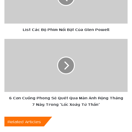
Bật
Của
Glen
Powell
List Các Bộ Phim Nổi Bật Của Glen Powell
6
Cơn
Cuồng
Phong
Sẽ
Quét
Qua
Màn
Ảnh
Rộng
6 Cơn Cuồng Phong Sẽ Quét Qua Màn Ảnh Rộng Tháng
Tháng
7 Này Trong “Lốc Xoáy Tử Thần”
7
Này
Related Articles
Trong
“Lốc