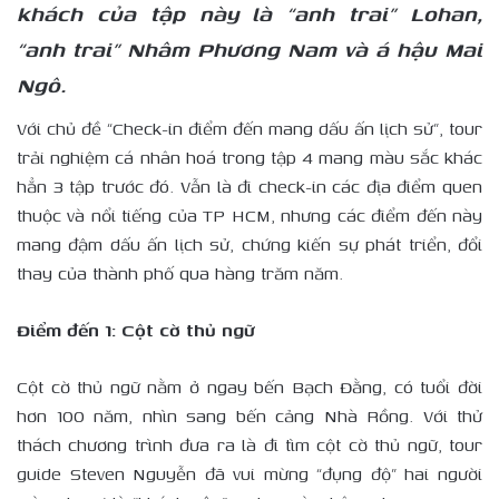
khách của tập này là “anh trai” Lohan,
“anh trai” Nhâm Phương Nam và á hậu Mai
Ngô.
Với chủ đề “Check-in điểm đến mang dấu ấn lịch sử”, tour
trải nghiệm cá nhân hoá trong tập 4 mang màu sắc khác
hẳn 3 tập trước đó. Vẫn là đi check-in các địa điểm quen
thuộc và nổi tiếng của TP HCM, nhưng các điểm đến này
mang đậm dấu ấn lịch sử, chứng kiến sự phát triển, đổi
thay của thành phố qua hàng trăm năm.
Điểm đến 1: Cột cờ thủ ngữ
Cột cờ thủ ngữ nằm ở ngay bến Bạch Đằng, có tuổi đời
hơn 100 năm, nhìn sang bến cảng Nhà Rồng. Với thử
thách chương trình đưa ra là đi tìm cột cờ thủ ngữ, tour
guide Steven Nguyễn đã vui mừng “đụng độ” hai người