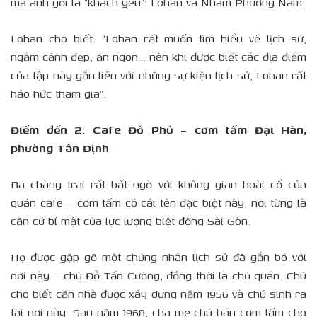
mà anh gọi là “khách yêu”: Lohan và Nhâm Phương Nam.
Lohan cho biết: “Lohan rất muốn tìm hiểu về lịch sử,
ngắm cảnh đẹp, ăn ngon… nên khi được biết các địa điểm
của tập này gắn liền với những sự kiện lịch sử, Lohan rất
háo hức tham gia”.
Điểm đến 2: Cafe Đỗ Phủ – cơm tấm Đại Hàn,
phường Tân Định
Ba chàng trai rất bất ngờ với không gian hoài cổ của
quán cafe – cơm tấm có cái tên đặc biệt này, nơi từng là
căn cứ bí mật của lực lượng biệt động Sài Gòn.
Họ được gặp gỡ một chứng nhân lịch sử đã gắn bó với
nơi này – chú Đỗ Tấn Cường, đồng thời là chủ quán. Chú
cho biết căn nhà được xây dựng năm 1956 và chú sinh ra
tại nơi này. Sau năm 1968, cha mẹ chú bán cơm tấm cho