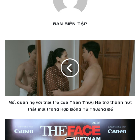
BAN BIÊN TẬP
Mối
quan
hệ
với
trai
trẻ
của
Thân
Thúy
Hà
Mối quan hệ với trai trẻ của Thân Thúy Hà trở thành nút
trở
thắt mới trong Hợp Đồng Từ Thượng Đế
thành
nút
Đã
thắt
có
mới
chỗ