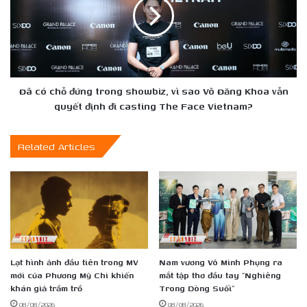
trong
đứng
Hợp
trong
Đồng
showbiz,
Từ
vì
Thượng
sao
Đế
Võ
Đăng
Đã có chỗ đứng trong showbiz, vì sao Võ Đăng Khoa vẫn
Khoa
quyết định đi casting The Face Vietnam?
vẫn
quyết
Related Articles
định
đi
casting
The
Face
Vietnam?
Lạt hình ảnh đầu tiên trong MV
Nam vương Võ Minh Phụng ra
mới của Phương Mỹ Chi khiến
mắt tập thơ đầu tay “Nghiêng
khán giả trầm trồ
Trong Dòng Suối”
08/08/2026
08/08/2026