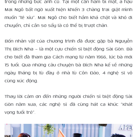
trong những bức ảnh cũ. Tại một căn hầm bí mật, á hậu
Mai Ngô bất ngờ xuất hiện khiến 3 chàng trai giật mình
muốn “té xỉu”. Mai Ngô cho biết hầm khá chật và khó di
chuyển, chỉ cần sơ sẩy là có thể bị trượt chân.
Bốn nhân vật của chương trình đã được gặp bà Nguyễn
Thị Bích Nha – là một cựu chiến sĩ biệt động Sài Gòn. Bà
cho biết đã tham gia Cách mạng từ năm 1966, lúc bà mới
15 tuổi. Qua những câu chuyện bà Bích Nha kể về những
ngày tháng bị tù đày ở nhà tù Côn Đảo, 4 nghệ sĩ vô
cùng xúc động.
Thay lời cảm ơn đến những người chiến sĩ biệt động Sài
Gòn năm xưa, các nghệ sĩ đã cùng hát ca khúc “Khát
vọng tuổi trẻ”.