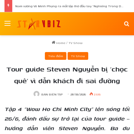
Nam vương Võ Minh Phụng ra mắt tập thơ đầu tay “Nghiêng Trong Dòng Suối”
Menu
Se
Home
/
TV Show
Tiêu điểm
TV Show
Tour guide Steven Nguyễn bị ‘chọc
quê’ vì dẫn khách đi sai đường
BAN BIÊN TẬP
28/06/2026
2.616
Tập 4 “Wow Ho Chi Minh City” lên sóng tối
26/6, đánh dấu sự trở lại của tour guide –
hướng dẫn viên Steven Nguyễn. Ba du