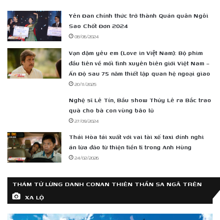
Yên Đan chính thức trở thành Quán quân Ngôi
Sao Chốt Đơn 2024
08/06/2024
Vạn dặm yêu em (Love in Việt Nam): Bộ phim
đầu tiên về mối tình xuyên biên giới Việt Nam –
Ấn Độ sau 75 năm thiết lập quan hệ ngoại giao
20/11/2025
Nghệ sĩ Lê Tín, Bầu show Thủy Lê ra Bắc trao
quà cho bà con vùng bão lũ
27/09/2024
Thái Hòa tái xuất với vai tài xế taxi dính nghi
án lừa đảo từ thiện tiền tỉ trong Anh Hùng
24/02/2026
THÁM TỬ LỪNG DANH CONAN THIÊN THẦN SA NGÃ TRÊN
XA LỘ