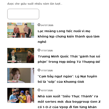
được che giấu suốt nhiều năm lần lượt…
Read More »
24/07/2026
Lạc Hoàng Long tiếc nuối vì mẹ
không kịp chứng kiến thành quả làm
nghề
17/07/2026
Trương Minh Quốc Thái “gánh hai số
phận” trong Hợp Đồng Từ Thượng Đế
17/07/2026
“Cạm bẫy ngọt ngào”: Lý Nại tuyên
bố là “sếp” của Khương Giới
10/07/2026
Nhà sản xuất “Siêu Thực Thành” ra
mắt series mới: đưa boygroup Gen Z
có 1-0-2 của Vpop đi tìm từng khán