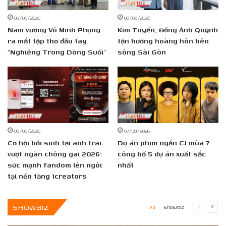
08/08/2026
08/08/2026
Nam vương Võ Minh Phụng
Kim Tuyến, Đồng Ánh Quỳnh
ra mắt tập thơ đầu tay
tận hưởng hoàng hôn bên
“Nghiêng Trong Dòng Suối”
sông Sài Gòn
08/08/2026
07/08/2026
Cơ hội hồi sinh tại anh trai
Dự án phim ngắn CJ mùa 7
vượt ngàn chông gai 2026:
công bố 5 dự án xuất sắc
sức mạnh fandom lên ngôi
nhất
tại nền tảng 1creators
SHOWBIZ
Previous
Next
All
Showbiz
page
page