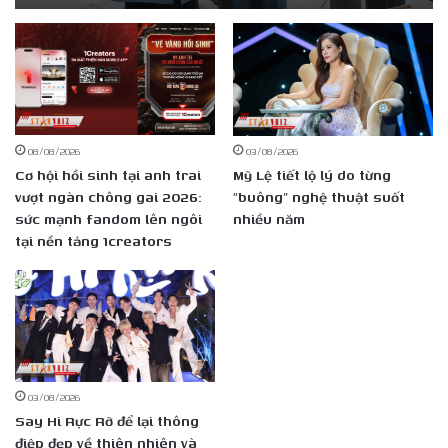
08/08/2026
03/08/2026
Cơ hội hồi sinh tại anh trai
Mỹ Lệ tiết lộ lý do từng
vượt ngàn chông gai 2026:
“buông” nghệ thuật suốt
sức mạnh fandom lên ngôi
nhiều năm
tại nền tảng 1creators
03/08/2026
Say Hi Rực Rỡ để lại thông
điệp đẹp về thiên nhiên và