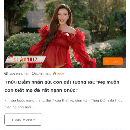
Showbiz
BAN BIÊN TẬP
04/08/2026
2.079
Thúy Diễm nhắn gửi con gái tương lai: “Mẹ muốn
con biết mẹ đã rất hạnh phúc!”
Khi vừa bước sang tháng thứ 7 của thai kỳ, diễn viên Thúy Diễm đã thực
hiện bộ ảnh mới…
Read More »