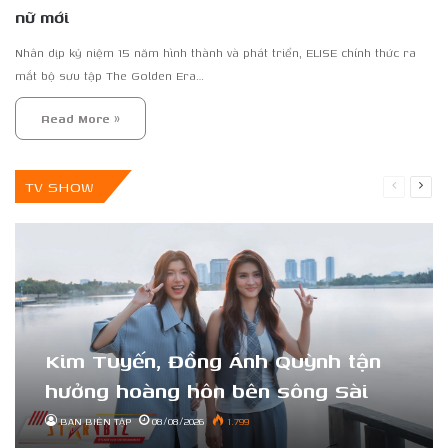
nữ mới
Nhân dịp kỷ niệm 15 năm hình thành và phát triển, ELISE chính thức ra
mắt bộ sưu tập The Golden Era…
Read More »
TV SHOW
Previous
Next
page
page
Kim Tuyến, Đồng Ánh Quỳnh tận
hưởng hoàng hôn bên sông Sài
Gòn
BAN BIÊN TẬP
08/08/2026
1.799