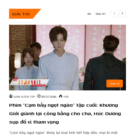
GIẢI TRÍ
Previous
Next
All
Giải trí
page
page
Giải trí
BAN BIÊN TẬP
29/07/2026
745
Phim “Cạm bẫy ngọt ngào” tập cuối: Khương
Giới giành lại công bằng cho cha, Húc Dương
sụp đổ vì tham vọng
“Cạm bẫy ngọt ngào” khép lại loạt tình tiết hấp dẫn, mọi bí mật