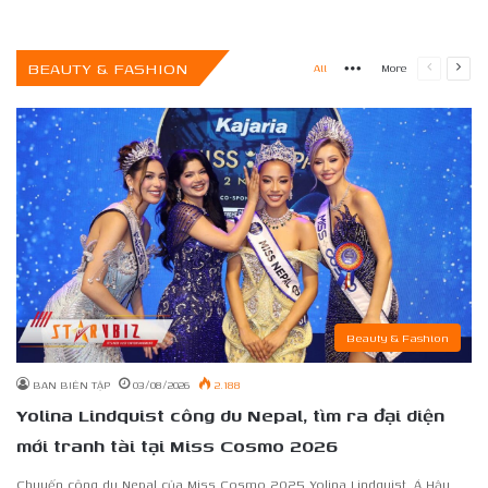
BEAUTY & FASHION
More
Previous
Next
All
More
page
page
Beauty & Fashion
BAN BIÊN TẬP
03/08/2026
2.188
Yolina Lindquist công du Nepal, tìm ra đại diện
mới tranh tài tại Miss Cosmo 2026
Chuyến công du Nepal của Miss Cosmo 2025 Yolina Lindquist, Á Hậu