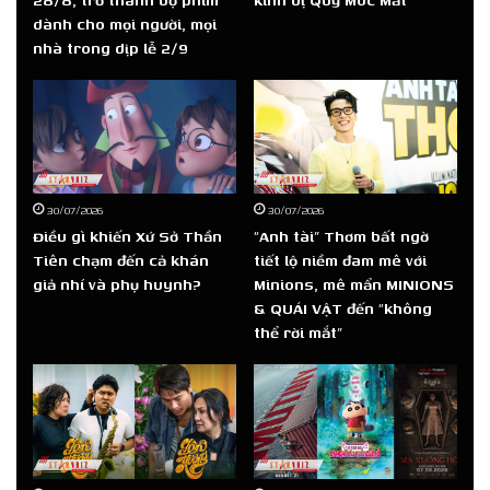
28/8, trở thành bộ phim
kinh dị Quỷ Móc Mắt
dành cho mọi người, mọi
nhà trong dịp lễ 2/9
30/07/2026
30/07/2026
Điều gì khiến Xứ Sở Thần
“Anh tài” Thơm bất ngờ
Tiên chạm đến cả khán
tiết lộ niềm đam mê với
giả nhí và phụ huynh?
Minions, mê mẩn MINIONS
& QUÁI VẬT đến “không
thể rời mắt”