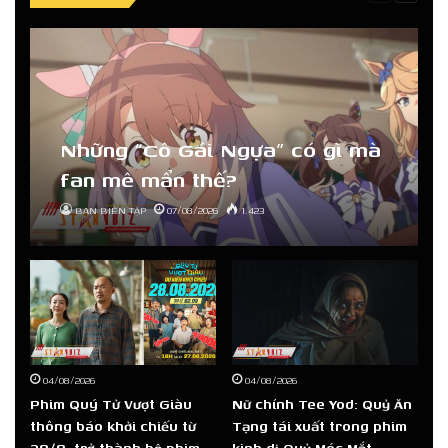
page
page
Những “Cô Gái Ngựa” có gì mà
fan mê mẩn thế?
BAN BIÊN TẬP
07/08/2026
1.423
04/08/2026
04/08/2026
Phim Quý Tử Vượt Giàu
Nữ chính Tee Yod: Quỷ Ăn
thông báo khởi chiếu từ
Tạng tái xuất trong phim