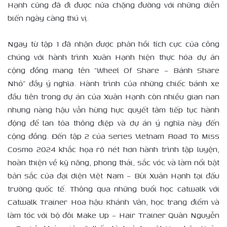
Hạnh cũng đã đi được nửa chặng đường với những diễn
biến ngày càng thú vị.
Ngay từ tập 1 đã nhận được phản hồi tích cực của công
chúng với hành trình Xuân Hạnh hiện thực hóa dự án
cộng đồng mang tên “Wheel Of Share – Bánh Share
Nhỏ” đầy ý nghĩa. Hành trình của những chiếc bánh xe
đầu tiên trong dự án của Xuân Hạnh còn nhiều gian nan
nhưng nàng hậu vẫn hừng hực quyết tâm tiếp tục hành
động để lan tỏa thông điệp và dự án ý nghĩa này đến
cộng đồng. Đến tập 2 của series Vietnam Road To Miss
Cosmo 2024 khắc họa rõ nét hơn hành trình tập luyện,
hoàn thiện về kỹ năng, phong thái, sắc vóc và làm nổi bật
bản sắc của đại diện Việt Nam – Bùi Xuân Hạnh tại đấu
trường quốc tế. Thông qua những buổi học catwalk với
Catwalk Trainer Hoa hậu Khánh Vân, học trang điểm và
làm tóc với bộ đôi Make Up – Hair Trainer Quân Nguyễn