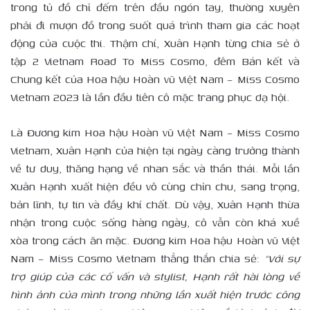
trong tủ đồ chỉ đếm trên đầu ngón tay, thường xuyên
phải đi mượn đồ trong suốt quá trình tham gia các hoạt
động của cuộc thi. Thậm chí, Xuân Hạnh từng chia sẻ ở
tập 2 Vietnam Road To Miss Cosmo, đêm Bán kết và
Chung kết của Hoa hậu Hoàn vũ Việt Nam – Miss Cosmo
Vietnam 2023 là lần đầu tiên cô mặc trang phục dạ hội.
Là Đương kim Hoa hậu Hoàn vũ Việt Nam – Miss Cosmo
Vietnam, Xuân Hạnh của hiện tại ngày càng trưởng thành
về tư duy, thăng hạng về nhan sắc và thần thái. Mỗi lần
Xuân Hạnh xuất hiện đều vô cùng chỉn chu, sang trọng,
bản lĩnh, tự tin và đầy khí chất. Dù vậy, Xuân Hạnh thừa
nhận trong cuộc sống hàng ngày, cô vẫn còn khá xuề
xòa trong cách ăn mặc. Đương kim Hoa hậu Hoàn vũ Việt
Nam – Miss Cosmo Vietnam thẳng thắn chia sẻ:
“Với sự
trợ giúp của các cố vấn và stylist, Hạnh rất hài lòng về
hình ảnh của mình trong những lần xuất hiện trước công