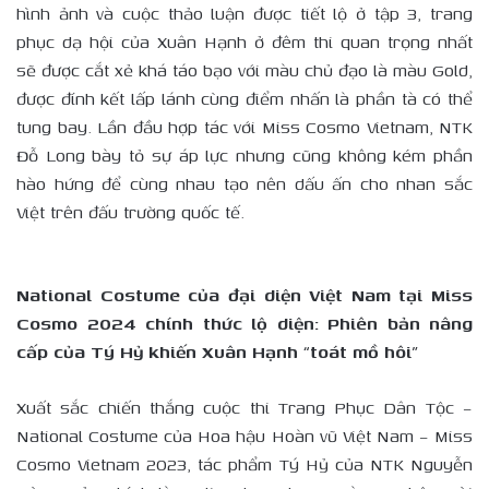
hình ảnh và cuộc thảo luận được tiết lộ ở tập 3, trang
phục dạ hội của Xuân Hạnh ở đêm thi quan trọng nhất
sẽ được cắt xẻ khá táo bạo với màu chủ đạo là màu Gold,
được đính kết lấp lánh cùng điểm nhấn là phần tà có thể
tung bay. Lần đầu hợp tác với Miss Cosmo Vietnam, NTK
Đỗ Long bày tỏ sự áp lực nhưng cũng không kém phần
hào hứng để cùng nhau tạo nên dấu ấn cho nhan sắc
Việt trên đấu trường quốc tế.
National Costume của đại diện Việt Nam tại Miss
Cosmo 2024 chính thức lộ diện: Phiên bản nâng
cấp của Tý Hỷ khiến Xuân Hạnh “toát mồ hôi”
Xuất sắc chiến thắng cuộc thi Trang Phục Dân Tộc –
National Costume của Hoa hậu Hoàn vũ Việt Nam – Miss
Cosmo Vietnam 2023, tác phẩm Tý Hỷ của NTK Nguyễn