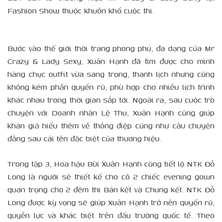
Fashion Show thuộc khuôn khổ cuộc thi.
Bước vào thế giới thời trang phong phú, đa dạng của Mr
Crazy & Lady Sexy, Xuân Hạnh đã tìm được cho mình
hàng chục outfit vừa sang trọng, thanh lịch nhưng cũng
không kém phần quyến rũ, phù hợp cho nhiều lịch trình
khác nhau trong thời gian sắp tới. Ngoài ra, sau cuộc trò
chuyện với Doanh nhân Lệ Thu, Xuân Hạnh cũng giúp
khán giả hiểu thêm về thông điệp cũng như câu chuyện
đằng sau cái tên đặc biệt của thương hiệu.
Trong tập 3, Hoa hậu Bùi Xuân Hạnh cũng tiết lộ NTK Đỗ
Long là người sẽ thiết kế cho cô 2 chiếc evening gown
quan trọng cho 2 đêm thi Bán kết và Chung kết. NTK Đỗ
Long được kỳ vọng sẽ giúp Xuân Hạnh trở nên quyến rũ,
quyền lực và khác biệt trên đấu trường quốc tế. Theo