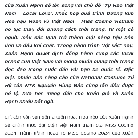
của Xuân Hạnh sẽ lên sóng với chủ đề “Tự Hào Việt
Nam – Local Love”, khắc hoạ quá trình Đương kim
Hoa hậu Hoàn vũ Việt Nam – Miss Cosmo Vietnam
nỗ lực thay đổi phong cách thời trang, từ một cô
người mẫu sắc lạnh trở thành một nàng hậu bản
lĩnh và đầy khí chất. Trong hành trình “lột xác” này,
Xuân Hạnh quyết định đồng hành cùng các local
brand của Việt Nam với mong muốn mang thời trang
độc đáo trong nước đến với bạn bè quốc tế. Đặc
biệt, phiên bản nâng cấp của National Costume Tý
Hỷ của NTK Nguyễn Hùng Bảo cũng lần đầu được
hé lộ, hứa hẹn mang đến cho khán giả và Xuân
Hạnh nhiều bất ngờ.
Chỉ còn vỏn vẹn gần 2 tuần nữa, Hoa hậu Bùi Xuân Hạnh
sẽ chính thức đại diện Việt Nam tham gia Miss Cosmo
2024. Hành trình Road To Miss Cosmo 2024 của Xuân