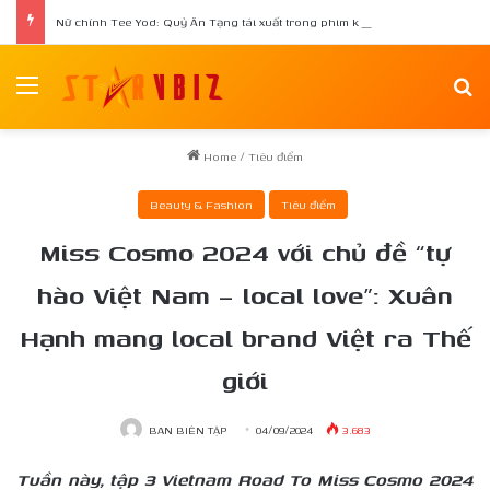
Nữ chính Tee Yod: Quỷ Ăn Tạng tái xuất trong phim kinh dị Quỷ Móc Mắt
Menu
Se
Home
/
Tiêu điểm
Beauty & Fashion
Tiêu điểm
Miss Cosmo 2024 với chủ đề “tự
hào Việt Nam – local love”: Xuân
Hạnh mang local brand Việt ra Thế
giới
BAN BIÊN TẬP
04/09/2024
3.683
Tuần này, tập 3 Vietnam Road To Miss Cosmo 2024