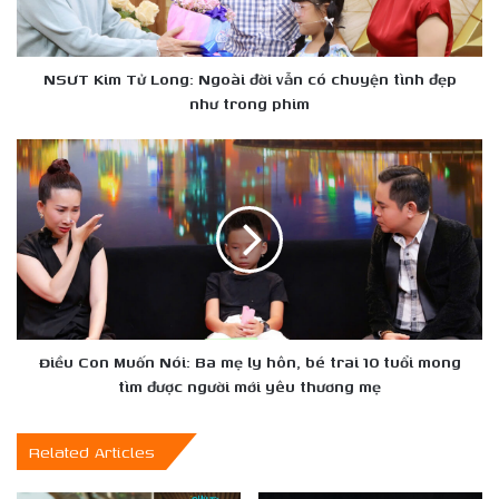
vẫn
có
chuyện
tình
NSƯT Kim Tử Long: Ngoài đời vẫn có chuyện tình đẹp
đẹp
như trong phim
như
trong
Điều
phim
Con
Muốn
Nói:
Ba
mẹ
ly
hôn,
bé
trai
Điều Con Muốn Nói: Ba mẹ ly hôn, bé trai 10 tuổi mong
10
tìm được người mới yêu thương mẹ
tuổi
mong
Related Articles
tìm
được