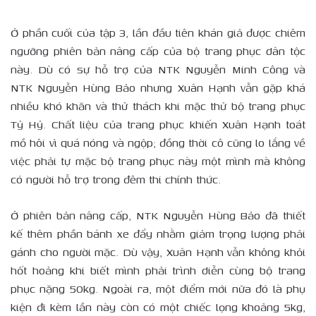
Ở phần cuối của tập 3, lần đầu tiên khán giả được chiêm
ngưỡng phiên bản nâng cấp của bộ trang phục dân tộc
này. Dù có sự hỗ trợ của NTK Nguyễn Minh Công và
NTK Nguyễn Hùng Bảo nhưng Xuân Hạnh vẫn gặp khá
nhiều khó khăn và thử thách khi mặc thử bộ trang phục
Tỷ Hỷ. Chất liệu của trang phục khiến Xuân Hạnh toát
mồ hôi vì quá nóng và ngộp; đồng thời cô cũng lo lắng về
việc phải tự mặc bộ trang phục này một mình mà không
có người hỗ trợ trong đêm thi chính thức.
Ở phiên bản nâng cấp, NTK Nguyễn Hùng Bảo đã thiết
kế thêm phần bánh xe đẩy nhằm giảm trọng lượng phải
gánh cho người mặc. Dù vậy, Xuân Hạnh vẫn không khỏi
hốt hoảng khi biết mình phải trình diễn cùng bộ trang
phục nặng 50kg. Ngoài ra, một điểm mới nữa đó là phụ
kiện đi kèm lần này còn có một chiếc lọng khoảng 5kg,