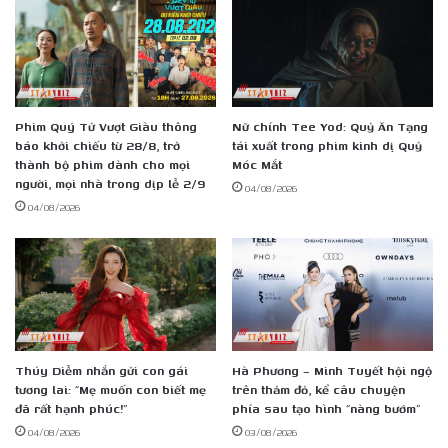
người
mới
yêu
thương
mẹ
Phim Quý Tử Vượt Giàu thông
Nữ chính Tee Yod: Quỷ Ăn Tạng
báo khởi chiếu từ 28/8, trở
tái xuất trong phim kinh dị Quỷ
thành bộ phim dành cho mọi
Móc Mắt
người, mọi nhà trong dịp lễ 2/9
04/08/2026
04/08/2026
Thúy Diễm nhắn gửi con gái
Hà Phương – Minh Tuyết hội ngộ
tương lai: “Mẹ muốn con biết mẹ
trên thảm đỏ, kể câu chuyện
đã rất hạnh phúc!”
phía sau tạo hình “nàng bướm”
04/08/2026
03/08/2026