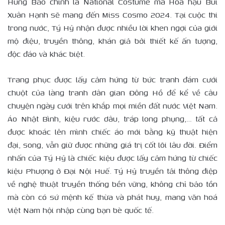
Hùng Bảo chính là National Costume mà Hoa hậu Bùi
Xuân Hạnh sẽ mang đến Miss Cosmo 2024. Tại cuộc thi
trong nước, Tý Hỷ nhận được nhiều lời khen ngợi của giới
mộ điệu, truyền thông, khán giả bởi thiết kế ấn tượng,
độc đáo và khác biệt.
Trang phục được lấy cảm hứng từ bức tranh đám cưới
chuột của làng tranh dân gian Đông Hồ để kể về câu
chuyện ngày cưới trên khắp mọi miền đất nước Việt Nam.
Áo Nhật Bình, kiệu rước dâu, tráp long phụng,… tất cả
được khoác lên mình chiếc áo mới bằng kỹ thuật hiện
đại, song, vẫn giữ được những giá trị cốt lõi lâu đời. Điểm
nhấn của Tý Hỷ là chiếc kiệu được lấy cảm hứng từ chiếc
kiệu Phượng ở Đại Nội Huế. Tý Hỷ truyền tải thông điệp
về nghệ thuật truyền thống bền vững, không chỉ bảo tồn
mà còn có sứ mệnh kế thừa và phát huy, mang văn hoá
Việt Nam hội nhập cùng bạn bè quốc tế.