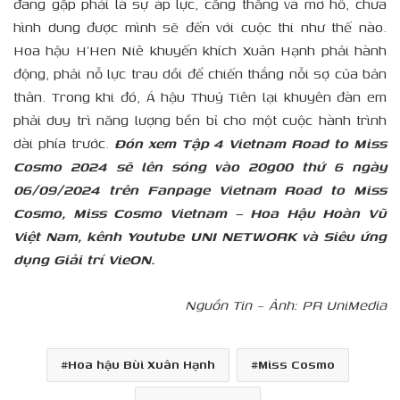
đang gặp phải là sự áp lực, căng thẳng và mơ hồ, chưa
hình dung được mình sẽ đến với cuộc thi như thế nào.
Hoa hậu H’Hen Niê khuyến khích Xuân Hạnh phải hành
động, phải nỗ lực trau dồi để chiến thắng nỗi sợ của bản
thân. Trong khi đó, Á hậu Thuỷ Tiên lại khuyên đàn em
phải duy trì năng lượng bền bỉ cho một cuộc hành trình
dài phía trước.
Đón xem Tập 4 Vietnam Road to Miss
Cosmo 2024 sẽ lên sóng vào 20g00 thứ 6 ngày
06/09/2024 trên Fanpage Vietnam Road to Miss
Cosmo, Miss Cosmo Vietnam – Hoa Hậu Hoàn Vũ
Việt Nam, kênh Youtube UNI NETWORK và Siêu ứng
dụng Giải trí VieON.
Nguồn Tin – Ảnh: PR UniMedia
Hoa hậu Bùi Xuân Hạnh
Miss Cosmo