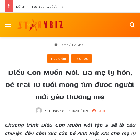
Nữ chính Tee Yod: Quỷ Ăn Tạng tái xuất trong phim kinh dị Quỷ Móc Mắt
Menu
Se
Home
/
TV Show
Tiêu điểm
TV Show
Điều Con Muốn Nói: Ba mẹ ly hôn,
bé trai 10 tuổi mong tìm được người
mới yêu thương mẹ
BBT StarVbiz
04/09/2024
2.450
Chương trình Điều Con Muốn Nói tập 9 sẽ là câu
chuyện đầy cảm xúc của bé Anh Kiệt khi cha mẹ ly