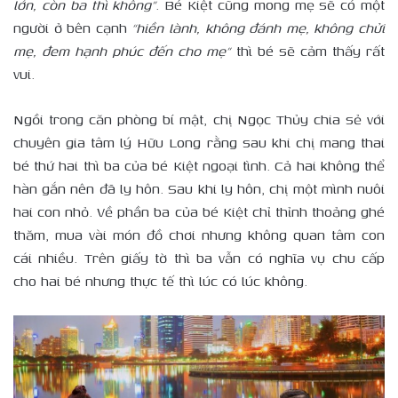
lớn, còn ba thì không”
. Bé Kiệt cũng mong mẹ sẽ có một
người ở bên cạnh
“hiền lành, không đánh mẹ, không chửi
mẹ, đem hạnh phúc đến cho mẹ”
thì bé sẽ cảm thấy rất
vui.
Ngồi trong căn phòng bí mật, chị Ngọc Thủy chia sẻ với
chuyên gia tâm lý Hữu Long rằng sau khi chị mang thai
bé thứ hai thì ba của bé Kiệt ngoại tình. Cả hai không thể
hàn gắn nên đã ly hôn. Sau khi ly hôn, chị một mình nuôi
hai con nhỏ. Về phần ba của bé Kiệt chỉ thỉnh thoảng ghé
thăm, mua vài món đồ chơi nhưng không quan tâm con
cái nhiều. Trên giấy tờ thì ba vẫn có nghĩa vụ chu cấp
cho hai bé nhưng thực tế thì lúc có lúc không.