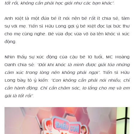
tốt rồi, không cần phải học giỏi như các bạn khác”
.
Anh Kiệt là một đứa bé ít nói nên bé rất ít chia sẻ, tâm
sự với mẹ. Tiến sĩ Hữu Long gợi ý bé Kiệt đọc lại bức thư
cho mẹ cùng nghe. Bé vừa đọc vừa vỡ òa lên khóc vì xúc
động.
Nhìn thấy sự xúc động của cậu bé 10 tuổi, MC Hoàng
Oanh chia sẻ:
“Đôi khi khóc là mình được giải tỏa những
cảm xúc trong lòng nên không phải ngại”
.
Tiến sĩ Hữu
Long bày tỏ ý kiến:
“Con không cần phải nói nhiều, chỉ
cần hành động. Chỉ cần chăm sóc, lo lắng cho mẹ và em
gái là tốt rồi”
.