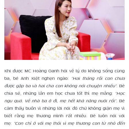
Khi được MC Hoàng Oanh hỏi về lý do không sống cùng
ba, bé Anh Kiệt nghẹn ngào:
“Hai tháng rồi con chưa
được gặp ba và hai cha con không nói chuyện nhiều”
. Bé
chia sẻ, những lần em học chưa tốt thì mẹ mắng:
“Học
ngu quá. Về nhà ba ở đi, mẹ hết khả năng nuôi rồi”.
Bé
cảm thấy buồn vì những lời nói đó chứ không giận mẹ vì
biết rằng mẹ thương mình rất nhiều. Bé luôn nói với
mẹ:
“Con chỉ ở với mẹ thôi vì mẹ thương con từ nhỏ đến