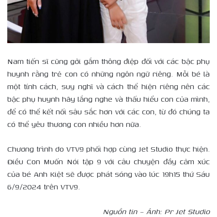
Nam tiến sĩ cũng gởi gắm thông điệp đối với các bậc phụ
huynh rằng trẻ con có những ngôn ngữ riêng. Mỗi bé là
một tính cách, suy nghĩ và cách thể hiện riêng nên các
bậc phụ huynh hãy lắng nghe và thấu hiểu con của mình,
để có thể kết nối sâu sắc hơn với các con, từ đó chúng ta
có thể yêu thương con nhiều hơn nữa.
Chương trình do VTV9 phối hợp cùng Jet Studio thực hiện.
Điều Con Muốn Nói tập 9 với câu chuyện đầy cảm xúc
của bé Anh Kiệt sẽ được phát sóng vào lúc 19h15 thứ Sáu
6/9/2024 trên VTV9.
Nguồn tin – Ảnh: Pr Jet Studio