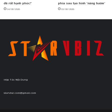
đã rất hạnh phúc!”
phía sau tạo hình “nàng bướm”
04/08/2026
03/08/2026
Hợp Tác Nội Dung
starvbiz.com@gmail.com