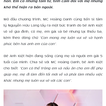
hôn. Em có những tâm tư, tình cảm đối với mẹ nhưng
khó thể hiện ra bên ngoài.
Mở đầu chương trình, MC Hoàng Oanh cùng tiến sĩ tâm
lý Nguyễn Hữu Long lấy ra một bức tranh do bé Anh Kiệt
vẽ về gia đình, có mẹ, em gái và bé nhưng lại thiếu ba,
kèm theo dòng chữ
“Con mong mẹ luôn vui vẻ và hạnh
phúc bên hai anh em của con”
.
Bé Anh Kiệt hiện đang sống cùng mẹ và người em gái 5
tuổi của mình. Chia sẻ với MC Hoàng Oanh, bé Anh Kiệt
cho biết:
“Con có thể trông em và nấu ăn cho em để phụ
giúp mẹ, mẹ đi làm đến tối mới về và phải làm nhiều việc
khác nhưng mẹ luôn vui vẻ với các con”.