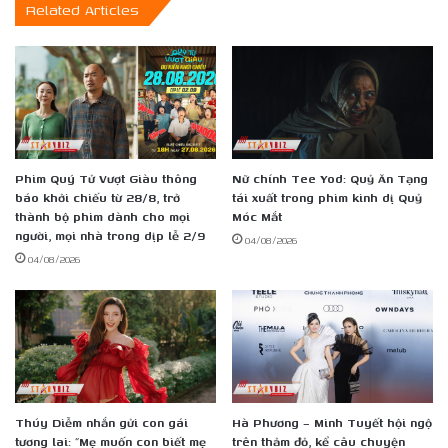
Related Articles
sách
hát
trong
EP
mới
Phim Quý Tử Vượt Giàu thông
Nữ chính Tee Yod: Quỷ Ăn Tạng
báo khởi chiếu từ 28/8, trở
tái xuất trong phim kinh dị Quỷ
thành bộ phim dành cho mọi
Móc Mắt
người, mọi nhà trong dịp lễ 2/9
04/08/2026
04/08/2026
Thúy Diễm nhắn gửi con gái
Hà Phương – Minh Tuyết hội ngộ
tương lai: “Mẹ muốn con biết mẹ
trên thảm đỏ, kể câu chuyện