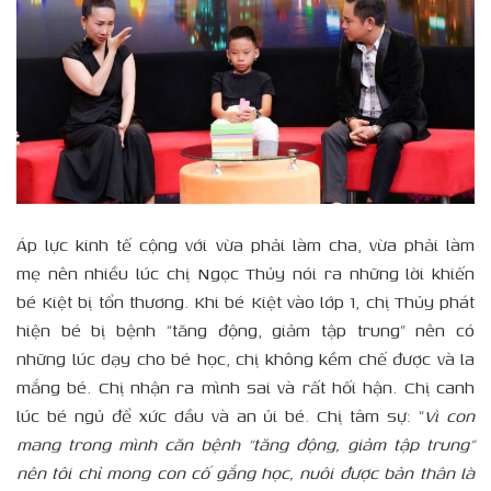
Áp lực kinh tế cộng với vừa phải làm cha, vừa phải làm
mẹ nên nhiều lúc chị Ngọc Thủy nói ra những lời khiến
bé Kiệt bị tổn thương. Khi bé Kiệt vào lớp 1, chị Thủy phát
hiện bé bị bệnh “tăng động, giảm tập trung” nên có
những lúc dạy cho bé học, chị không kềm chế được và la
mắng bé. Chị nhận ra mình sai và rất hối hận. Chị canh
lúc bé ngủ để xức dầu và an ủi bé. Chị tâm sự: “
Vì con
mang trong mình căn bệnh “tăng động, giảm tập trung”
nên tôi chỉ mong con cố gắng học, nuôi được bản thân là