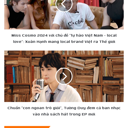
chủ
đề
“tự
hào
Việt
Nam
Miss Cosmo 2024 với chủ đề “tự hào Việt Nam - local
-
love”: Xuân Hạnh mang local brand Việt ra Thế giới
local
love”:
Chuẩn
Xuân
“con
Hạnh
ngoan
mang
trò
local
giỏi”,
brand
Tường
Việt
Duy
ra
đem
Thế
cả
giới
ban
Chuẩn “con ngoan trò giỏi”, Tường Duy đem cả ban nhạc
nhạc
vào nhà sách hát trong EP mới
vào
nhà