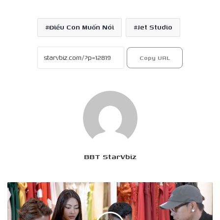
Điều Con Muốn Nói
Jet Studio
Copy URL
BBT StarVbiz
Miss
Cosmo
2024
với