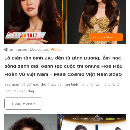
Beauty & Fashion
BBT StarVbiz
25/03/2025
2.253
Lộ diện tân binh 2k5 đến từ Bình Dương, ‘ẵm’ học
bổng danh giá, oanh tạc cuộc thi online Hoa Hậu
Hoàn Vũ Việt Nam – Miss Cosmo Việt Nam 2025
Sau màn “đổ bộ” gây chú ý của dàn tân binh “nặng ký” và những “chiến
binh sắc đẹp” dày…
Read More »