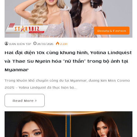
Beauty & Fashion
BAN BIÊN TẬP
28/03/2026
2.231
Hai đại diện 10x cùng khung hình, Yolina Lindquist
và Thae Su Nyein hóa “nữ thần” trong bộ ảnh tại
Myanmar
Trong khuôn khổ chuyến công du tại Myanmar, đương kim Miss Cosmo
2025 – Yolina Lindquist đã thực hiện bộ…
Read More »