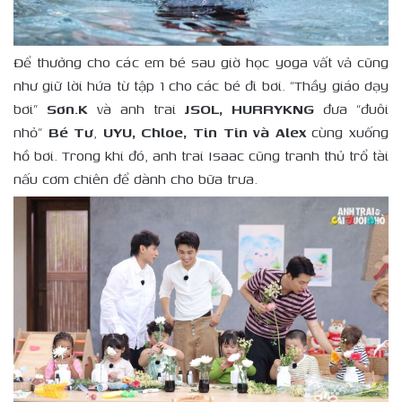
Để thưởng cho các em bé sau giờ học yoga vất vả cũng
như giữ lời hứa từ tập 1 cho các bé đi bơi. “Thầy giáo dạy
bơi”
Sơn.K
và anh trai
JSOL, HURRYKNG
đưa “đuôi
nhỏ”
Bé Tư
,
UYU, Chloe, Tin Tin và Alex
cùng xuống
hồ bơi. Trong khi đó, anh trai Isaac cũng tranh thủ trổ tài
nấu cơm chiên để dành cho bữa trưa.