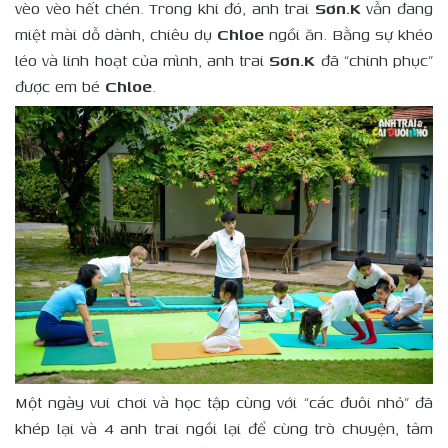
vèo vèo hết chén. Trong khi đó, anh trai
Sơn.K
vẫn đang
miệt mài dỗ dành, chiêu dụ
Chloe
ngồi ăn. Bằng sự khéo
léo và linh hoạt của mình, anh trai
Sơn.K
đã “chinh phục”
được em bé
Chloe
.
Một ngày vui chơi và học tập cùng với “các đuôi nhỏ” đã
khép lại và 4 anh trai ngồi lại để cùng trò chuyện, tâm