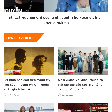
vẹn!
The
Face
Vietnam
2026
Stylist Nguyễn Chí Cường ghi danh The Face Vietnam
ở
2026 ở tuổi 30
tuổi
30
Related Articles
Lạt hình ảnh đầu tiên trong MV
Nam vương Võ Minh Phụng ra
mới của Phương Mỹ Chi khiến
mắt tập thơ đầu tay “Nghiêng
khán giả trầm trồ
Trong Dòng Suối”
08/08/2026
08/08/2026