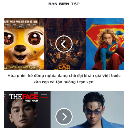
BAN BIÊN TẬP
Mùa
phim
hè
đúng
nghĩa
đang
chờ
đợi
khán
giả
Mùa phim hè đúng nghĩa đang chờ đợi khán giả Việt bước
Việt
vào rạp và tận hưởng trọn vẹn!
bước
vào
Stylist
rạp
Nguyễn
và
Chí
tận
Cường
hưởng
ghi
trọn
danh