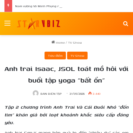
Nam vương Võ Minh Phụng ra mắt tập thơ đầu tay “Nghiêng Trong Dòng Suối”
Menu
Se
Home
/
TV Show
Tiêu điểm
TV Show
Anh trai Isaac, JSOL toát mồ hôi với
buổi tập yoga “bất ổn”
BAN BIÊN TẬP
31/05/2026
3.440
Tập 2 chương trình Anh Trai Và Cái Đuôi Nhỏ “đốn
tim” khán giả bởi loạt khoảnh khắc siêu cấp đáng
yêu.
Anh trai Sơn.K mang hộp quà to đến “chiêu dụ” các em