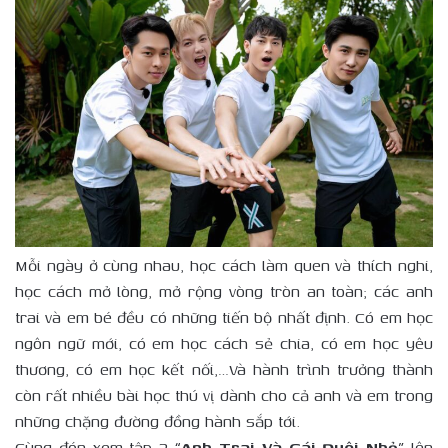
Mỗi ngày ở cùng nhau, học cách làm quen và thích nghi,
học cách mở lòng, mở rộng vòng tròn an toàn; các anh
trai và em bé đều có những tiến bộ nhất định. Có em học
ngôn ngữ mới, có em học cách sẻ chia, có em học yêu
thương, có em học kết nối,…Và hành trình trưởng thành
còn rất nhiều bài học thú vị dành cho cả anh và em trong
những chặng đường đồng hành sắp tới.
Cùng đón xem tập 3
“Anh Trai Và Cái Đuôi Nhỏ”
lên