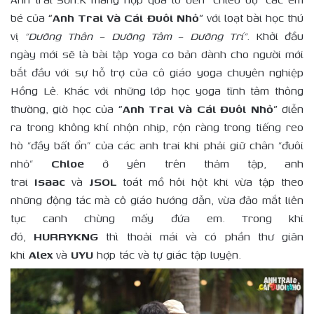
bé của
“Anh Trai Và Cái Đuôi Nhỏ”
với loạt bài học thú
vị
“Dưỡng Thân – Dưỡng Tâm – Dưỡng Trí”
. Khởi đầu
ngày mới sẽ là bài tập Yoga cơ bản dành cho người mới
bắt đầu với sự hỗ trợ của cô giáo yoga chuyên nghiệp
Hồng Lê. Khác với những lớp học yoga tĩnh tâm thông
thường, giờ học của
“Anh Trai Và Cái Đuôi Nhỏ”
diễn
ra trong không khí nhộn nhịp, rộn ràng trong tiếng reo
hò “đầy bất ổn” của các anh trai khi phải giữ chân “đuôi
nhỏ”
Chloe
ở yên trên thảm tập, anh
trai
Isaac
và
JSOL
toát mồ hôi hột khi vừa tập theo
những động tác mà cô giáo hướng dẫn, vừa đảo mắt liên
tục canh chừng mấy đứa em. Trong khi
đó,
HURRYKNG
thì thoải mái và có phần thư giãn
khi
Alex
và
UYU
hợp tác và tự giác tập luyện.