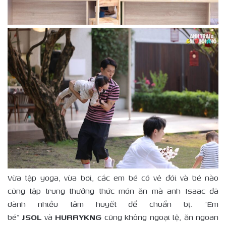
Vừa tập yoga, vừa bơi, các em bé có vẻ đói và bé nào
cũng tập trung thưởng thức món ăn mà anh Isaac đã
dành nhiều tâm huyết để chuẩn bị. “Em
bé”
JSOL
và
HURRYKNG
cũng không ngoại lệ, ăn ngoan