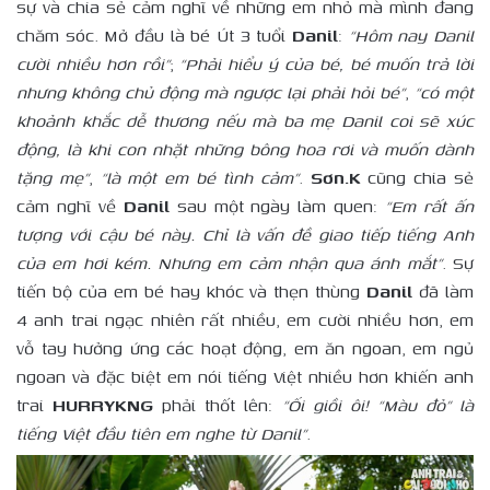
sự và chia sẻ cảm nghĩ về những em nhỏ mà mình đang
chăm sóc. Mở đầu là bé Út 3 tuổi
Danil
:
“Hôm nay Danil
cười nhiều hơn rồi”
;
“Phải hiểu ý của bé, bé muốn trả lời
nhưng không chủ động mà ngược lại phải hỏi bé”
,
“có một
khoảnh khắc dễ thương nếu mà ba mẹ Danil coi sẽ xúc
động, là khi con nhặt những bông hoa rơi và muốn dành
tặng mẹ”
,
“là một em bé tình cảm”
.
Sơn.K
cũng chia sẻ
cảm nghĩ về
Danil
sau một ngày làm quen:
“Em rất ấn
tượng với cậu bé này. Chỉ là vấn đề giao tiếp tiếng Anh
của em hơi kém. Nhưng em cảm nhận qua ánh mắt”
. Sự
tiến bộ của em bé hay khóc và thẹn thùng
Danil
đã làm
4 anh trai ngạc nhiên rất nhiều, em cười nhiều hơn, em
vỗ tay hưởng ứng các hoạt động, em ăn ngoan, em ngủ
ngoan và đặc biệt em nói tiếng Việt nhiều hơn khiến anh
trai
HURRYKNG
phải thốt lên:
“Ối giồi ôi! “Màu đỏ” là
tiếng Việt đầu tiên em nghe từ Danil”
.