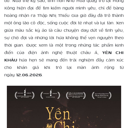
đó. Nửa thế kỷ sau, linh hồn Như Hoa quay trở lại Hồng
Kông hiện đại để tìm kiếm người mình yêu, chỉ để bàng
hoàng nhận ra Thập Nhị Thiếu Gia giờ đây đã trở thành
một ông lão cô độc, sống cuộc đời tẻ nhạt và lụi tàn. Xen
giữa màu sắc kỳ ảo là câu chuyện day dứt về tình yêu,
sự chờ đợi và những lời hứa không thể vẹn nguyên theo
thời gian. Được xem là một trong những tác phẩm kinh
điển của điện ảnh nghệ thuật châu Á,
YÊN CHI
KHÂU
hứa hẹn sẽ mang đến trải nghiệm đầy cảm xúc
cho khán giả khi trở lại màn ảnh rộng từ
ngày
12.06.2026
.