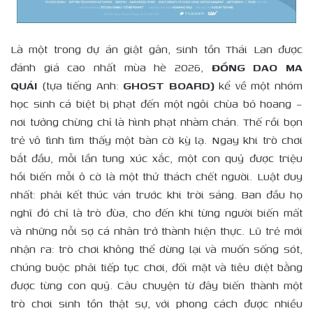
Là một trong dự án giật gân, sinh tồn Thái Lan được
đánh giá cao nhất mùa hè 2026,
ĐỒNG DAO MA
QUÁI
(tựa tiếng Anh:
GHOST BOARD)
kể về một nhóm
học sinh cá biệt bị phạt đến một ngôi chùa bỏ hoang –
nơi tưởng chừng chỉ là hình phạt nhàm chán. Thế rồi bọn
trẻ vô tình tìm thấy một bàn cờ kỳ lạ. Ngay khi trò chơi
bắt đầu, mỗi lần tung xúc xắc, một con quỷ được triệu
hồi biến mỗi ô cờ là một thử thách chết người. Luật duy
nhất: phải kết thúc ván trước khi trời sáng. Ban đầu họ
nghĩ đó chỉ là trò đùa, cho đến khi từng người biến mất
và những nỗi sợ cá nhân trở thành hiện thực. Lũ trẻ mới
nhận ra: trò chơi không thể dừng lại và muốn sống sót,
chúng buộc phải tiếp tục chơi, đối mặt và tiêu diệt bằng
được từng con quỷ. Câu chuyện từ đây biến thành một
trò chơi sinh tồn thật sự, với phong cách được nhiều