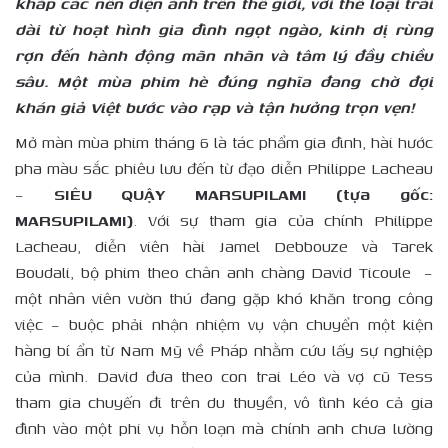
khắp các nền điện ảnh trên thế giới, với thể loại trải
dài từ hoạt hình gia đình ngọt ngào, kinh dị rùng
rợn đến hành động mãn nhãn và tâm lý đầy chiều
sâu. Một mùa phim hè đúng nghĩa đang chờ đợi
khán giả Việt bước vào rạp và tận hưởng trọn vẹn!
Mở màn mùa phim tháng 6 là tác phẩm gia đình, hài hước
pha màu sắc phiêu lưu đến từ đạo diễn Philippe Lacheau
–
SIÊU QUẬY MARSUPILAMI (tựa gốc:
MARSUPILAMI)
. Với sự tham gia của chính Philippe
Lacheau, diễn viên hài Jamel Debbouze và Tarek
Boudali, bộ phim theo chân anh chàng David Ticoule –
một nhân viên vườn thú đang gặp khó khăn trong công
việc – buộc phải nhận nhiệm vụ vận chuyển một kiện
hàng bí ẩn từ Nam Mỹ về Pháp nhằm cứu lấy sự nghiệp
của mình. David đưa theo con trai Léo và vợ cũ Tess
tham gia chuyến đi trên du thuyền, vô tình kéo cả gia
đình vào một phi vụ hỗn loạn mà chính anh chưa lường