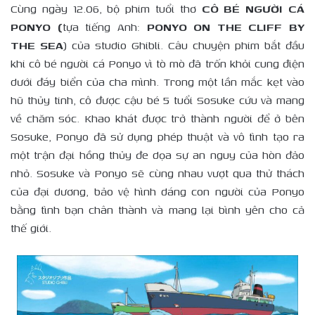
Cùng ngày 12.06, bộ phim tuổi thơ
CÔ BÉ NGƯỜI CÁ
PONYO (
tựa tiếng Anh:
PONYO ON THE CLIFF BY
THE SEA
) của studio Ghibli. Câu chuyện phim bắt đầu
khi cô bé người cá Ponyo vì tò mò đã trốn khỏi cung điện
dưới đáy biển của cha mình. Trong một lần mắc kẹt vào
hũ thủy tinh, cô được cậu bé 5 tuổi Sosuke cứu và mang
về chăm sóc. Khao khát được trở thành người để ở bên
Sosuke, Ponyo đã sử dụng phép thuật và vô tình tạo ra
một trận đại hồng thủy đe dọa sự an nguy của hòn đảo
nhỏ. Sosuke và Ponyo sẽ cùng nhau vượt qua thử thách
của đại dương, bảo vệ hình dáng con người của Ponyo
bằng tình bạn chân thành và mang lại bình yên cho cả
thế giới.