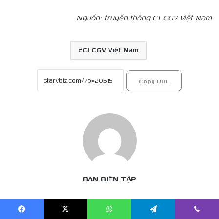
Nguồn: truyền thông CJ CGV Việt Nam
CJ CGV Việt Nam
Copy URL
BAN BIÊN TẬP
Dàn
Facebook
X
WhatsApp
Telegram
Viber