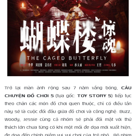
Trở lại màn ảnh rộng sau 7 năm vắng bóng,
CÂU
CHUYỆN ĐỒ CHƠI 5
(tựa gốc:
TOY STORY 5
) tiếp tục
theo chân các món đồ chơi quen thuộc, chỉ có điều lần
này sẽ là cuộc đối đầu giữa đồ chơi và công nghệ. Buzz,
Woody, Jessie cùng cả nhóm sẽ phải đối mặt với thử
thách lớn chưa từng có khi một mối đe dọa mới xuất hiện,
đe dọa đến chính niềm vui vui chơi của trẻ nhỏ.. Bộ phim