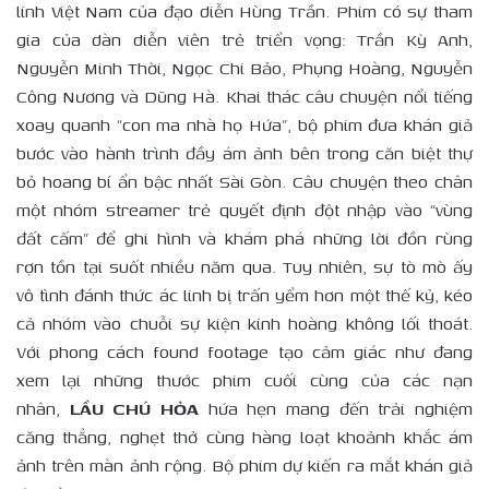
linh Việt Nam của đạo diễn Hùng Trần. Phim có sự tham
gia của dàn diễn viên trẻ triển vọng: Trần Kỳ Anh,
Nguyễn Minh Thời, Ngọc Chi Bảo, Phụng Hoàng, Nguyễn
Công Nương và Dũng Hà. Khai thác câu chuyện nổi tiếng
xoay quanh “con ma nhà họ Hứa”, bộ phim đưa khán giả
bước vào hành trình đầy ám ảnh bên trong căn biệt thự
bỏ hoang bí ẩn bậc nhất Sài Gòn. Câu chuyện theo chân
một nhóm streamer trẻ quyết định đột nhập vào “vùng
đất cấm” để ghi hình và khám phá những lời đồn rùng
rợn tồn tại suốt nhiều năm qua. Tuy nhiên, sự tò mò ấy
vô tình đánh thức ác linh bị trấn yểm hơn một thế kỷ, kéo
cả nhóm vào chuỗi sự kiện kinh hoàng không lối thoát.
Với phong cách found footage tạo cảm giác như đang
xem lại những thước phim cuối cùng của các nạn
nhân,
LẦU CHÚ HỎA
hứa hẹn mang đến trải nghiệm
căng thẳng, nghẹt thở cùng hàng loạt khoảnh khắc ám
ảnh trên màn ảnh rộng. Bộ phim dự kiến ra mắt khán giả