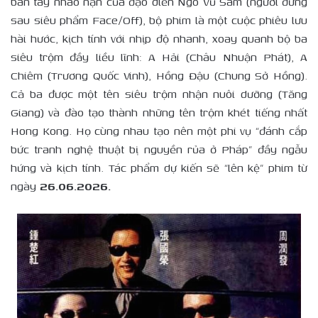
bàn tay nhào nặn của đạo diễn Ngô Vũ Sâm (người đứng
sau siêu phẩm Face/Off), bộ phim là một cuộc phiêu lưu
hài hước, kịch tính với nhịp độ nhanh, xoay quanh bộ ba
siêu trộm đầy liều lĩnh: A Hải (Châu Nhuận Phát), A
Chiêm (Trương Quốc Vinh), Hồng Đậu (Chung Sở Hồng).
Cả ba được một tên siêu trộm nhận nuôi dưỡng (Tăng
Giang) và đào tạo thành những tên trộm khét tiếng nhất
Hong Kong. Họ cùng nhau tạo nên một phi vụ “đánh cắp
bức tranh nghệ thuật bị nguyền rủa ở Pháp” đầy ngẫu
hứng và kịch tính. Tác phẩm dự kiến sẽ “lên kệ” phim từ
ngày
26.06.2026.