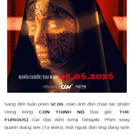
Sang đến tuần phim
12.06
, màn ảnh đón chào tác phẩm
Hong Kong
CƠN THỊNH NỘ
(tựa gốc:
THE
FURIOUS)
của đạo diễn Kenji Tanigaki. Phim xoay
quanh Wang Wei (Tạ Miêu), một người đàn ông đang sinh