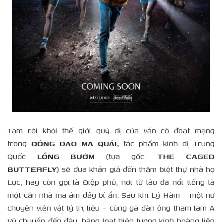
Tạm rời khỏi thế giới quỷ dị của ván cờ đoạt mạng
trong
ĐỒNG DAO MA QUÁI,
tác phẩm kinh dị Trung
Quốc
LỒNG BƯỚM
(tựa gốc:
THE CAGED
BUTTERFLY
) sẽ đưa khán giả đến thăm biệt thự nhà họ
Lục, hay còn gọi là Điệp phủ, nơi từ lâu đã nổi tiếng là
một căn nhà ma ám đầy bí ẩn. Sau khi Lý Hàm – một nữ
chuyên viên vật lý trị liệu – cùng gã đàn ông tham lam A
Vỹ chuyển đến đây, hàng loạt hiện tượng kinh hoàng liên