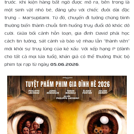
trước. Khi kiện hàng bất ngờ được mở ra, bên trong là
một sinh vật nhỏ bé, đáng yêu với chiếc đuôi dài đặc
trưng – Marsupilami. Từ đó, chuyến đi tưởng chừng bình
thường biến thành chuỗi tình huống truy đuổi dở khóc dở
cười. Giữa bối cảnh hỗn loạn, gia đình David phải học
cách tin tưởng, sát cánh và bảo vệ nhau lẫn “thành viên”
mới khỏi sự truy lùng của kẻ xấu. Với xếp hạng P (dành
cho tất cả mọi lứa tuổi), khán giả có thể thưởng thức bộ
phim tại rạp từ ngày
05.06.2026
.