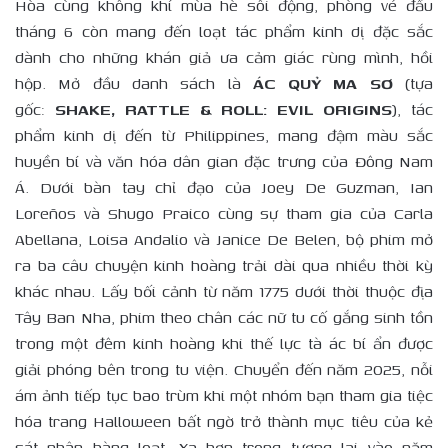
Hòa cùng không khí mùa hè sôi động, phòng vé đầu
tháng 6 còn mang đến loạt tác phẩm kinh dị đặc sắc
dành cho những khán giả ưa cảm giác rùng mình, hồi
hộp. Mở đầu danh sách là
ÁC QUỶ MA SƠ
(tựa
gốc:
SHAKE, RATTLE & ROLL: EVIL ORIGINS
), tác
phẩm kinh dị đến từ Philippines, mang đậm màu sắc
huyền bí và văn hóa dân gian đặc trưng của Đông Nam
Á. Dưới bàn tay chỉ đạo của Joey De Guzman, Ian
Loreños và Shugo Praico cùng sự tham gia của Carla
Abellana, Loisa Andalio và Janice De Belen, bộ phim mở
ra ba câu chuyện kinh hoàng trải dài qua nhiều thời kỳ
khác nhau. Lấy bối cảnh từ năm 1775 dưới thời thuộc địa
Tây Ban Nha, phim theo chân các nữ tu cố gắng sinh tồn
trong một đêm kinh hoàng khi thế lực tà ác bí ẩn được
giải phóng bên trong tu viện. Chuyển đến năm 2025, nỗi
ám ảnh tiếp tục bao trùm khi một nhóm bạn tham gia tiệc
hóa trang Halloween bất ngờ trở thành mục tiêu của kẻ
sát nhân hàng loạt. Xa hơn trong tương lai vào năm