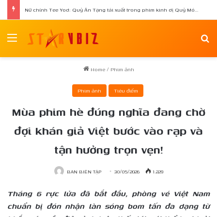
Thúy Diễm nhắn gửi con gái tương lai: “Mẹ muốn con biết mẹ đã rất hạnh phúc!”
Menu
Se
Home
/
Phim ảnh
Phim ảnh
Tiêu điểm
Mùa phim hè đúng nghĩa đang chờ
đợi khán giả Việt bước vào rạp và
tận hưởng trọn vẹn!
BAN BIÊN TẬP
30/05/2026
1.229
Tháng 6 rực lửa đã bắt đầu, phòng vé Việt Nam
chuẩn bị đón nhận làn sóng bom tấn đa dạng từ