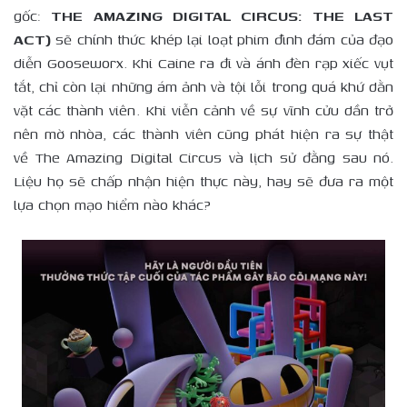
gốc:
THE AMAZING DIGITAL CIRCUS: THE LAST
ACT)
sẽ chính thức khép lại loạt phim đình đám của đạo
diễn Gooseworx. Khi Caine ra đi và ánh đèn rạp xiếc vụt
tắt, chỉ còn lại những ám ảnh và tội lỗi trong quá khứ dằn
vặt các thành viên. Khi viễn cảnh về sự vĩnh cửu dần trở
nên mờ nhòa, các thành viên cũng phát hiện ra sự thật
về The Amazing Digital Circus và lịch sử đằng sau nó.
Liệu họ sẽ chấp nhận hiện thực này, hay sẽ đưa ra một
lựa chọn mạo hiểm nào khác?