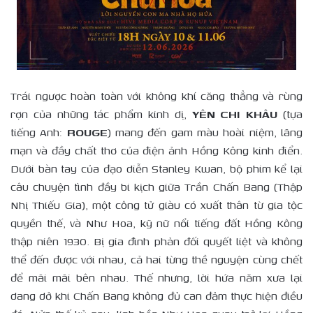
Trái ngược hoàn toàn với không khí căng thẳng và rùng
rợn của những tác phẩm kinh dị,
YÊN CHI KHÂU
(tựa
tiếng Anh:
ROUGE
) mang đến gam màu hoài niệm, lãng
mạn và đầy chất thơ của điện ảnh Hồng Kông kinh điển.
Dưới bàn tay của đạo diễn Stanley Kwan, bộ phim kể lại
câu chuyện tình đầy bi kịch giữa Trần Chấn Bang (Thập
Nhị Thiếu Gia), một công tử giàu có xuất thân từ gia tộc
quyền thế, và Như Hoa, kỹ nữ nổi tiếng đất Hồng Kông
thập niên 1930. Bị gia đình phản đối quyết liệt và không
thể đến được với nhau, cả hai từng thề nguyện cùng chết
để mãi mãi bên nhau. Thế nhưng, lời hứa năm xưa lại
dang dở khi Chấn Bang không đủ can đảm thực hiện điều