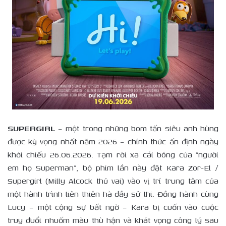
SUPERGIRL
– một trong những bom tấn siêu anh hùng
được kỳ vọng nhất năm 2026 – chính thức ấn định ngày
khởi chiếu 26.06.2026. Tạm rời xa cái bóng của “người
em họ Superman”, bộ phim lần này đặt Kara Zor-El /
Supergirl (Milly Alcock thủ vai) vào vị trí trung tâm của
một hành trình liên thiên hà đầy sử thi. Đồng hành cùng
Lucy – một cộng sự bất ngờ – Kara bị cuốn vào cuộc
truy đuổi nhuốm màu thù hận và khát vọng công lý sau