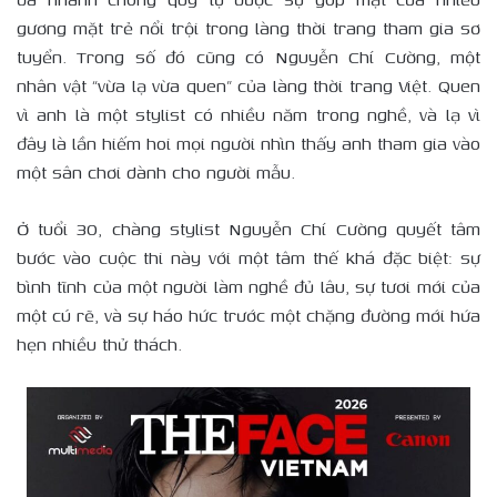
gương mặt trẻ nổi trội trong làng thời trang tham gia sơ
tuyển. Trong số đó cũng có Nguyễn Chí Cường, một
nhân vật “vừa lạ vừa quen” của làng thời trang Việt. Quen
vì anh là một stylist có nhiều năm trong nghề, và lạ vì
đây là lần hiếm hoi mọi người nhìn thấy anh tham gia vào
một sân chơi dành cho người mẫu.
Ở tuổi 30, chàng stylist Nguyễn Chí Cường quyết tâm
bước vào cuộc thi này với một tâm thế khá đặc biệt: sự
bình tĩnh của một người làm nghề đủ lâu, sự tươi mới của
một cú rẽ, và sự háo hức trước một chặng đường mới hứa
hẹn nhiều thử thách.