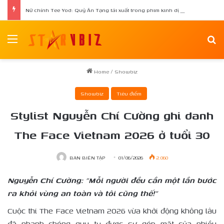
Nữ chính Tee Yod: Quỷ Ăn Tạng tái xuất trong phim kinh dị Quỷ Móc Mắt
Menu
Se
Home
/
Showbiz
Showbiz
Tiêu điểm
Stylist Nguyễn Chí Cường ghi danh
The Face Vietnam 2026 ở tuổi 30
BAN BIÊN TẬP
01/06/2026
2.060
Nguyễn Chí Cường: “Mỗi người đều cần một lần bước
ra khỏi vùng an toàn và tôi cũng thế!”
Cuộc thi The Face Vietnam 2026 vừa khởi động không lâu
đã nhanh chóng quy tụ được sự góp mặt của nhiều