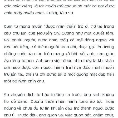
góc nhìn riêng và tôi muốn thử cho mình một cơ hội được
nhìn thấy nhiều hơn”-
Cường tâm sự.
Cụm từ mong muốn “được nhìn thấy” trở đi trở lại trong
câu chuyện của Nguyễn Chí Cường như một quyết tâm.
Với nhiều người, được nhìn thấy có thể đồng nghĩa với
việc nổi tiếng, có thêm người theo dõi, được gọi tên trong
những cuộc bàn tán trên mạng xã hội. Với anh, cảm giác
ấy riêng tư hơn. Anh xem việc được nhìn thấy là khi khán
giả hiểu được con người, hành trình và điều mình muốn
truyền tải, thay vì chỉ dừng lại ở một gương mặt đẹp hay
một bộ hình chỉn chu.
Sự chuyển dịch từ hậu trường ra trước ống kính không
hề dễ dàng. Cường thừa nhận mình từng áp lực, ngại
ngùng và chưa đủ tự tin khi lần đầu trở thành người được
chú ý. Trước đây, anh quen với việc quan sát, chăm chút,