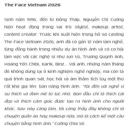
The Face Vietnam 2026
Sinh năm 1996, đến từ Đồng Tháp, Nguyễn Chí Cường
hiện hoạt động trong vai trò stylist, makeup artist,
content creator. Trước khi xuất hiện trong hồ sơ casting
The Face Vietnam 2026, anh đã có gần 12 năm làm nghề,
từng đồng hành trong nhiều dự án hình ảnh và có cơ hội
làm việc với các nghệ sĩ như Jun Vũ, Trương Quỳnh Anh,
Hoàng Yến Chibi, Karik, Binz… Với anh, những năm tháng
đó không dừng lại ở kinh nghiệm nghề nghiệp, mà còn là
quá trình quan sát, học hỏi và âm thầm tích lũy một thứ
rất khó gọi tên: bản năng hình ảnh.
“Tôi đến với nghề vì
sự thích và đam mê từ lúc nhỏ. Ban đầu chỉ là thích cái
đẹp và thích cảm giác được tạo ra hình ảnh cho người
khác. Sau này càng làm, tôi càng thấy đây không chỉ là
chuyện quần áo hay makeup nữa, mà là cách kể một câu
chuyện bằng hình ảnh,”
Cường chia sẻ.