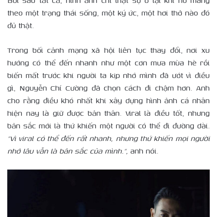
Bởi sau tất cả, hình ảnh chỉ thật sự ở lại khi nó mang
theo một trạng thái sống, một ký ức, một hơi thở nào đó
đủ thật.
Trong bối cảnh mạng xã hội liên tục thay đổi, nơi xu
hướng có thể đến nhanh như một cơn mưa mùa hè rồi
biến mất trước khi người ta kịp nhớ mình đã ướt vì điều
gì, Nguyễn Chí Cường đã chọn cách đi chậm hơn. Anh
cho rằng điều khó nhất khi xây dựng hình ảnh cá nhân
hiện nay là giữ được bản thân. Viral là điều tốt, nhưng
bản sắc mới là thứ khiến một người có thể đi đường dài.
“Vì viral có thể đến rất nhanh, nhưng thứ khiến mọi người
nhớ lâu vẫn là bản sắc của mình.”,
anh nói.