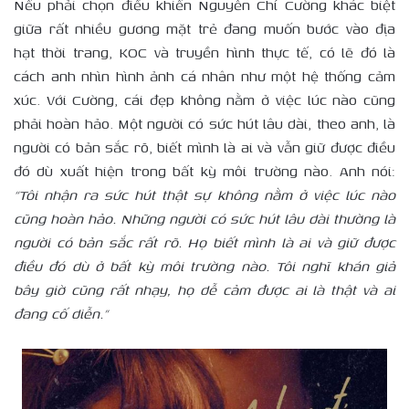
Nếu phải chọn điều khiến Nguyễn Chí Cường khác biệt
giữa rất nhiều gương mặt trẻ đang muốn bước vào địa
hạt thời trang, KOC và truyền hình thực tế, có lẽ đó là
cách anh nhìn hình ảnh cá nhân như một hệ thống cảm
xúc. Với Cường, cái đẹp không nằm ở việc lúc nào cũng
phải hoàn hảo. Một người có sức hút lâu dài, theo anh, là
người có bản sắc rõ, biết mình là ai và vẫn giữ được điều
đó dù xuất hiện trong bất kỳ môi trường nào. Anh nói:
“Tôi nhận ra sức hút thật sự không nằm ở việc lúc nào
cũng hoàn hảo. Những người có sức hút lâu dài thường là
người có bản sắc rất rõ. Họ biết mình là ai và giữ được
điều đó dù ở bất kỳ môi trường nào. Tôi nghĩ khán giả
bây giờ cũng rất nhạy, họ dễ cảm được ai là thật và ai
đang cố diễn.”