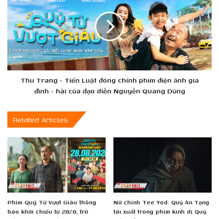
-
Tiến
Luật
đóng
chính
phim
điện
ảnh
Thu Trang - Tiến Luật đóng chính phim điện ảnh gia
gia
đình - hài của đạo diễn Nguyễn Quang Dũng
đình
-
Related Articles
hài
của
đạo
diễn
Nguyễn
Quang
Dũng
Phim Quý Tử Vượt Giàu thông
Nữ chính Tee Yod: Quỷ Ăn Tạng
báo khởi chiếu từ 28/8, trở
tái xuất trong phim kinh dị Quỷ