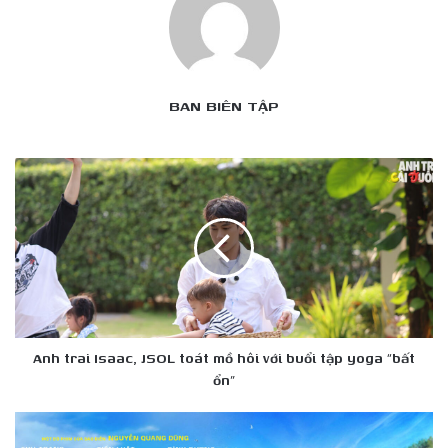
BAN BIÊN TẬP
Anh
trai
Isaac,
JSOL
toát
mồ
hôi
với
buổi
tập
Anh trai Isaac, JSOL toát mồ hôi với buổi tập yoga “bất
yoga
ổn”
“bất
ổn”
Thu
Trang