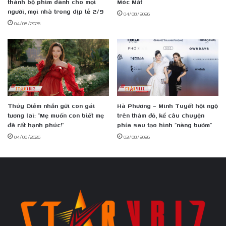
thành bộ phim dành cho mọi
Móc Mắt
người, mọi nhà trong dịp lễ 2/9
04/08/2026
04/08/2026
Thúy Diễm nhắn gửi con gái
Hà Phương – Minh Tuyết hội ngộ
tương lai: “Mẹ muốn con biết mẹ
trên thảm đỏ, kể câu chuyện
đã rất hạnh phúc!”
phía sau tạo hình “nàng bướm”
04/08/2026
03/08/2026