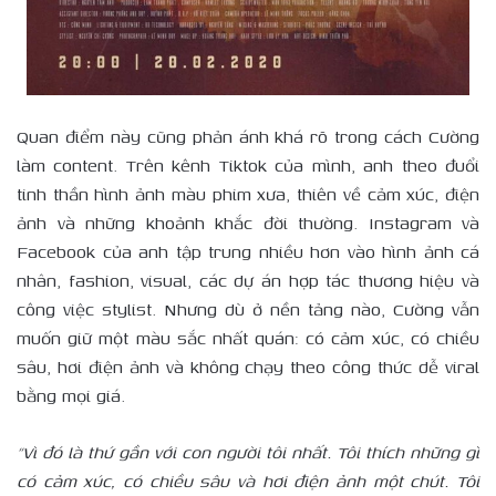
Quan điểm này cũng phản ánh khá rõ trong cách Cường
làm content. Trên kênh Tiktok của mình, anh theo đuổi
tinh thần hình ảnh màu phim xưa, thiên về cảm xúc, điện
ảnh và những khoảnh khắc đời thường. Instagram và
Facebook của anh tập trung nhiều hơn vào hình ảnh cá
nhân, fashion, visual, các dự án hợp tác thương hiệu và
công việc stylist. Nhưng dù ở nền tảng nào, Cường vẫn
muốn giữ một màu sắc nhất quán: có cảm xúc, có chiều
sâu, hơi điện ảnh và không chạy theo công thức dễ viral
bằng mọi giá.
“Vì đó là thứ gần với con người tôi nhất. Tôi thích những gì
có cảm xúc, có chiều sâu và hơi điện ảnh một chút. Tôi