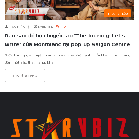
Thương hiệu
BAN BIÊN TẬP
17/01/2026
3.022
Dàn sao đổ bộ chuyến tàu “The Journey: Let’s
Write” của Montblanc tại pop-up Saigon Centre
Giữa không gian ngập tràn ánh sáng và điện ảnh, mỗi khách mời mang
đến một sắc thái riêng, khám…
Read More »