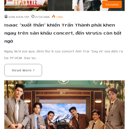
Showbiz
BAN BIÊN TẬP
21/04/2026
1.862
Isaac “xuất thần” khiến Trấn Thành phải khen
ngay trên sân khấu concert, đến ViruSs còn bất
ngờ
Ngày 18/4 vừa qua, đêm thứ 9 của concert Anh Trai “Say Hi” vừa diễn ra
tại TP.HCM. Sau sự…
Read More »