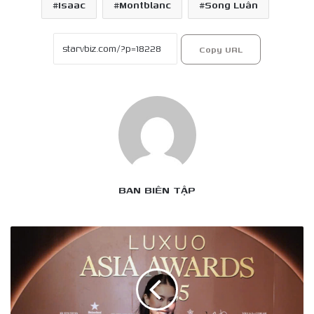
Isaac
Montblanc
Song Luân
Copy URL
BAN BIÊN TẬP
DAFC
được
vinh
danh
“Best
Distributor