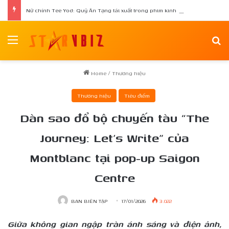
Nữ chính Tee Yod: Quỷ Ăn Tạng tái xuất trong phim kinh dị Quỷ Móc Mắt
Menu
Se
Home
/
Thương hiệu
Thương hiệu
Tiêu điểm
Dàn sao đổ bộ chuyến tàu “The
Journey: Let’s Write” của
Montblanc tại pop-up Saigon
Centre
BAN BIÊN TẬP
17/01/2026
3.022
Giữa không gian ngập tràn ánh sáng và điện ảnh,