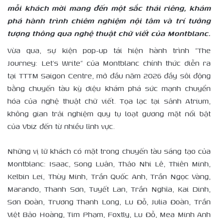
mỗi khách mời mang đến một sắc thái riêng, khám
phá hành trình chiêm nghiệm nội tâm và trí tưởng
tượng thông qua nghệ thuật chữ viết của Montblanc.
Vừa qua, sự kiện pop-up tái hiện hành trình “The
Journey: Let’s Write” của Montblanc chính thức diễn ra
tại TTTM Saigon Centre, mở đầu năm 2026 đầy sôi động
bằng chuyến tàu kỳ diệu khám phá sức mạnh chuyển
hóa của nghệ thuật chữ viết. Tọa lạc tại sảnh Atrium,
không gian trải nghiệm quy tụ loạt gương mặt nổi bật
của Vbiz đến từ nhiều lĩnh vực.
Những vị lữ khách có mặt trong chuyến tàu sáng tạo của
Montblanc: Isaac, Song Luân, Thảo Nhi Lê, Thiên Minh,
Kelbin Lei, Thùy Minh, Trần Quốc Anh, Trần Ngọc Vàng,
Marando, Thanh Sơn, Tuyết Lan, Trần Nghĩa, Kai Dinh,
Sơn Đoàn, Trương Thanh Long, Lu Đỗ, Julia Đoàn, Trần
Việt Bảo Hoàng, Tim Phạm, Foxtly, Lu Đỗ, Mea Minh Anh