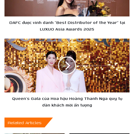
of
the
Year”
tại
DAFC được vinh danh “Best Distributor of the Year” tại
LUXUO
LUXUO Asia Awards 2025
Asia
Awards
Queen’s
2025
Gala
của
Hoa
hậu
Hoàng
Thanh
Nga
quy
tụ
Queen’s Gala của Hoa hậu Hoàng Thanh Nga quy tụ
dàn
dàn khách mời ấn tượng
khách
mời
Related Articles
ấn
tượng