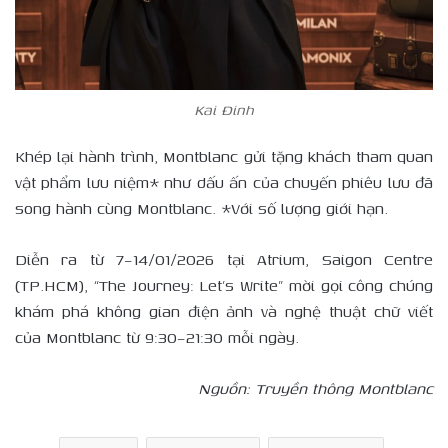
Kai Đinh
Khép lại hành trình, Montblanc gửi tặng khách tham quan
vật phẩm lưu niệm* như dấu ấn của chuyến phiêu lưu đã
song hành cùng Montblanc. *Với số lượng giới hạn.
Diễn ra từ 7–14/01/2026 tại Atrium, Saigon Centre
(TP.HCM), “The Journey: Let’s Write” mời gọi công chúng
khám phá không gian điện ảnh và nghệ thuật chữ viết
của Montblanc từ 9:30–21:30 mỗi ngày.
Nguồn: Truyền thông Montblanc