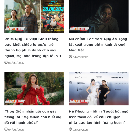
Phim Quý Tử Vượt Giàu thông
Nữ chính Tee Yod: Quỷ Ăn Tạng
báo khởi chiếu từ 28/8, trở
tái xuất trong phim kinh dị Quỷ
thành bộ phim dành cho mọi
Móc Mắt
người, mọi nhà trong dịp lễ 2/9
04/08/2026
04/08/2026
Thúy Diễm nhắn gửi con gái
Hà Phương – Minh Tuyết hội ngộ
tương lai: “Mẹ muốn con biết mẹ
trên thảm đỏ, kể câu chuyện
đã rất hạnh phúc!”
phía sau tạo hình “nàng bướm”
04/08/2026
03/08/2026