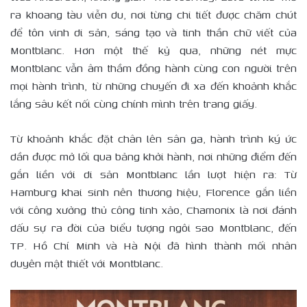
ra khoang tàu viễn du, nơi từng chi tiết được chăm chút
để tôn vinh di sản, sáng tạo và tinh thần chữ viết của
Montblanc. Hơn một thế kỷ qua, những nét mực
Montblanc vẫn âm thầm đồng hành cùng con người trên
mọi hành trình, từ những chuyến đi xa đến khoảnh khắc
lắng sâu kết nối cùng chính mình trên trang giấy.
Từ khoảnh khắc đặt chân lên sân ga, hành trình ký ức
dần được mở lối qua bảng khởi hành, nơi những điểm đến
gắn liền với di sản Montblanc lần lượt hiện ra: Từ
Hamburg khai sinh nên thương hiệu, Florence gắn liền
với công xưởng thủ công tinh xảo, Chamonix là nơi đánh
dấu sự ra đời của biểu tượng ngôi sao Montblanc, đến
TP. Hồ Chí Minh và Hà Nội đã hình thành mối nhân
duyên mật thiết với Montblanc.