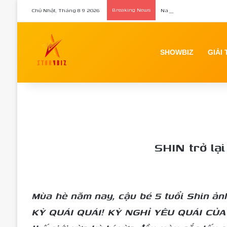
Chủ Nhật, Tháng 8 9 2026
Breaking News
Nam vương Võ Minh Phụng
SHOWBIZ
GIẢI 
SHIN trở lạ
Mùa hè năm nay, cậu bé 5 tuổi Shin ản
KỲ QUÁI QUÁI! KỲ NGHỈ YÊU QUÁI CỦA TỚ