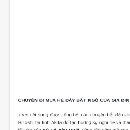
CHUYẾN ĐI MÙA HÈ ĐẦY BẤT NGỜ CỦA GIA ĐÌ
Theo nội dung được công bố, câu chuyện bắt đầu khi 
Hiroshi tại tỉnh Akita để tận hưởng kỳ nghỉ hè và th
lối vào của
Xứ Sở Yêu Quái
, vùng đất cấm mà con 