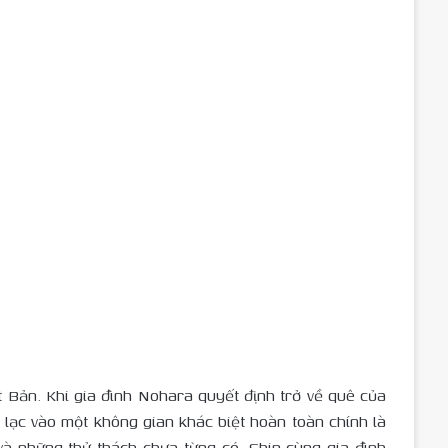
t Bản. Khi gia đình Nohara quyết định trở về quê của
ờ lạc vào một không gian khác biệt hoàn toàn chính là
và những thử thách chưa từng có, Shin cùng gia đình