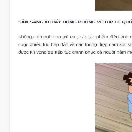
SẴN SÀNG KHUẤY ĐỘNG PHÒNG VÉ DỊP LẾ QU
Không chỉ dành cho trẻ em, các tác phẩm điện ảnh củ
cuộc phiêu lưu hấp dẫn và các thông điệp cảm xúc v
được kỳ vọng sẽ tiếp tục chinh phục cả người hâm m