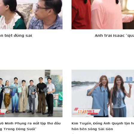
với
bữa
tiệc
sinh
nhật
bất
n biệt đúng sai
Anh trai Isaac "qua
ngờ
õ Minh Phụng ra mắt tập thơ đầu
Kim Tuyến, Đồng Ánh Quỳnh tận 
ng Trong Dòng Suối”
hôn bên sông Sài Gòn