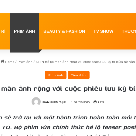
 ra mắt tập thơ đầu tay “Nghiêng Trong Dòng Suối”
TRÍ
PHIM ẢNH
BEAUTY & FASHION
TV SHOW
THƯƠN
Home
/
Phim ảnh
/
SHIN trở lại màn ảnh rộng với cuộc phiêu lưu kỳ bí mùa hè này
Phim ảnh
Tiêu điểm
i màn ảnh rộng với cuộc phiêu lưu kỳ b
BAN BIÊN TẬP
03/07/2026
1.113
h sẽ trở lại với một hành trình hoàn toàn mớ
. Bộ phim vừa chính thức hé lộ teaser post