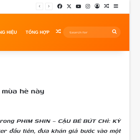
Facebook
X
YouTube
Instagram
Log In
Random Article
Sidebar
Random Article
Search
G HIỆU
TỔNG HỢP
for
í mùa hè này
i trong PHIM SHIN – CẬU BÉ BÚT CHÌ: KỲ
er đầu tiên, đưa khán giả bước vào một