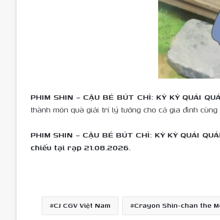
PHIM SHIN – CẬU BÉ BÚT CHÌ: KỲ KỲ QUÁI QU
thành món quà giải trí lý tưởng cho cả gia đình cùng
PHIM SHIN – CẬU BÉ BÚT CHÌ: KỲ KỲ QUÁI QUÁ
chiếu tại rạp 21.08.2026.
CJ CGV Việt Nam
Crayon Shin-chan the Mo