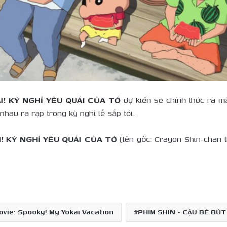
ÁI! KỲ NGHỈ YÊU QUÁI CỦA TỚ
dự kiến sẽ chính thức ra m
 nhau ra rạp trong kỳ nghỉ lễ sắp tới.
I! KỲ NGHỈ YÊU QUÁI CỦA TỚ
(tên gốc: Crayon Shin-chan 
vie: Spooky! My Yokai Vacation
PHIM SHIN - CẬU BÉ BÚT 