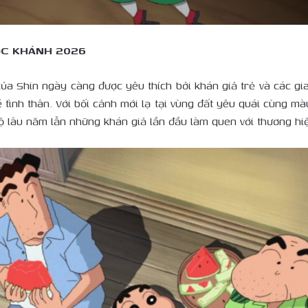
ỐC KHÁNH 2026
a Shin ngày càng được yêu thích bởi khán giả trẻ và các gia 
ề tình thân. Với bối cảnh mới lạ tại vùng đất yêu quái cùng 
ộ lâu năm lẫn những khán giả lần đầu làm quen với thương hi