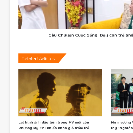
phân
biệt
đúng
sai
Câu Chuyện Cuộc Sống: Dạy con trẻ phâ
Related Articles
Lạt hình ảnh đầu tiên trong MV mới của
Nam vương V
Phương Mỹ Chi khiến khán giả trầm trồ
tay “Nghiê