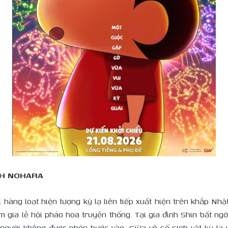
NH NOHARA
hàng loạt hiện tượng kỳ lạ liên tiếp xuất hiện trên khắp Nhậ
am gia lễ hội pháo hoa truyền thống. Tại gia đình Shin bất ng
người không được phép bước vào. Giữa vô số sinh vật kỳ lạ 