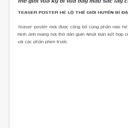
thế giới vừa kỳ bí vừa đầy màu sắc lấy
TEASER POSTER HÉ LỘ THẾ GIỚI HUYỀN BÍ Đ
Teaser poster mới được công bố cũng phần nào hé 
hình ảnh mang hơi thở dân gian Nhật Bản kết hợp c
với các phần phim trước.