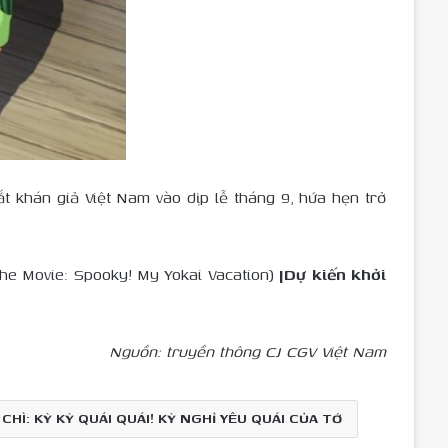
ắt khán giả Việt Nam vào dịp lễ tháng 9, hứa hẹn trở
the Movie: Spooky! My Yokai Vacation)
|Dự kiến khởi
Nguồn: truyền thông CJ CGV Việt Nam
CHÌ: KỲ KỲ QUÁI QUÁI! KỲ NGHỈ YÊU QUÁI CỦA TỚ