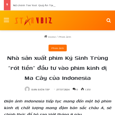
Nữ chính Tee Yod: Quỷ Ăn Tạng tái xuất trong phim kinh dị Quỷ Móc Mắt
Menu
Se
Home
/
Phim ảnh
Phim ảnh
Nhà sản xuất phim Ký Sinh Trùng
“rót tiền” đầu tư vào phim kinh dị
Ma Cây của Indonesia
BAN BIÊN TẬP
27/07/2024
0
1.351
Điện ảnh Indonesia tiếp tục mang đến một bộ phim
kinh dị chất lượng mang đậm bản sắc châu Á, sẽ
chính thức đổ bộ rạp Việt tháng 8 này.