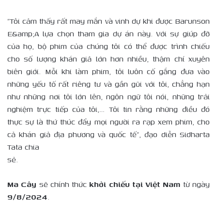
“Tôi cảm thấy rất may mắn và vinh dự khi được Barunson
E&amp;A lựa chọn tham gia dự án này. Với sự giúp đỡ
của họ, bộ phim của chúng tôi có thể được trình chiếu
cho số lượng khán giả lớn hơn nhiều, thậm chí xuyên
biên giới. Mỗi khi làm phim, tôi luôn cố gắng đưa vào
những yếu tố rất riêng tư và gần gũi với tôi, chẳng hạn
như những nơi tôi lớn lên, ngôn ngữ tôi nói, những trải
nghiệm trực tiếp của tôi,… Tôi tin rằng những điều đó
thực sự là thứ thúc đẩy mọi người ra rạp xem phim, cho
cả khán giả địa phương và quốc tế”, đạo diễn Sidharta
Tata chia
sẻ.
Ma Cây
sẽ chính thức
khởi chiếu tại Việt Nam
từ ngày
9/8/2024
.