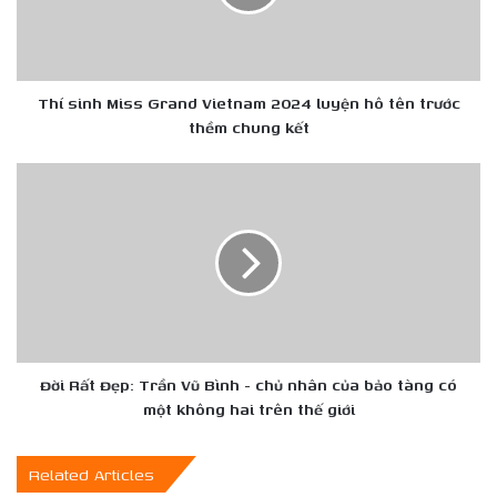
2024
luyện
hô
tên
trước
Thí sinh Miss Grand Vietnam 2024 luyện hô tên trước
thềm
thềm chung kết
chung
kết
Đời
Rất
Đẹp:
Trần
Vũ
Bình
-
chủ
nhân
của
Đời Rất Đẹp: Trần Vũ Bình - chủ nhân của bảo tàng có
bảo
một không hai trên thế giới
tàng
có
Related Articles
một