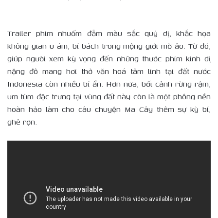
Trailer phim nhuốm đẫm màu sắc quỷ dị, khắc họa
không gian u ám, bí bách trong mộng giới mờ ảo. Từ đó,
giúp người xem kỳ vọng đến những thước phim kinh dị
nặng đô mang hơi thở văn hoá tâm linh tại đất nước
Indonesia còn nhiều bí ẩn. Hơn nữa, bối cảnh rừng rậm,
um tùm đặc trưng tại vùng đất này còn là một phông nền
hoàn hảo làm cho câu chuyện Ma Cây thêm sự kỳ bí,
ghê rợn.