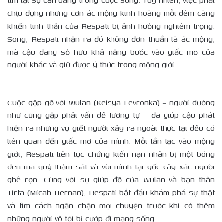
tìm lại sự cân bằng trong cuộc sống. Tuy nhiên, việc phải
chịu đựng những cơn ác mộng kinh hoàng mỗi đêm càng
khiến tinh thần của Respati bị ảnh hưởng nghiêm trọng.
Song, Respati nhận ra đó không đơn thuần là ác mộng,
mà cậu đang sở hữu khả năng bước vào giấc mơ của
người khác và giữ được ý thức trong mộng giới.
Cuộc gặp gỡ với Wulan (Keisya Levronka) – người dường
như cũng gặp phải vấn đề tương tự – đã giúp cậu phát
hiện ra những vụ giết người xảy ra ngoài thực tại đều có
liên quan đến giấc mơ của mình. Mỗi lần lạc vào mộng
giới, Respati liên tục chứng kiến nạn nhân bị một bóng
đen ma quỷ thảm sát và vùi mình tại gốc cây xác người
ghê rợn. Cùng với sự giúp đỡ của Wulan và bạn thân
Tirta (Micah Hernan), Respati bắt đầu khám phá sự thật
và tìm cách ngăn chặn mọi chuyện trước khi có thêm
những người vô tội bị cướp đi mạng sống.