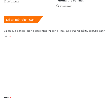
“không thể rời mắt”
30/07/2026
30/07/2026
Để lại một bình luận
Email của bạn sẽ không được hiển thị công khai.
Các trường bắt buộc được đánh
dấu
*
B
ì
n
h
l
u
ậ
n
Tên
*
*