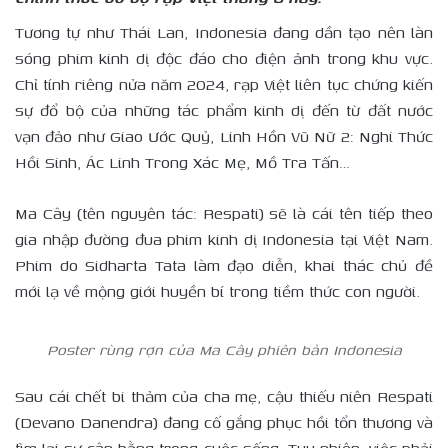
Tương tự như Thái Lan, Indonesia đang dần tạo nên làn
sóng phim kinh dị độc đáo cho điện ảnh trong khu vực.
Chỉ tính riêng nửa năm 2024, rạp Việt liên tục chứng kiến
sự đổ bộ của những tác phẩm kinh dị đến từ đất nước
vạn đảo như Giao Ước Quỷ, Linh Hồn Vũ Nữ 2: Nghi Thức
Hồi Sinh, Ác Linh Trong Xác Mẹ, Mồ Tra Tấn…
Ma Cây (tên nguyên tác: Respati) sẽ là cái tên tiếp theo
gia nhập đường đua phim kinh dị Indonesia tại Việt Nam.
Phim do Sidharta Tata làm đạo diễn, khai thác chủ đề
mới lạ về mộng giới huyền bí trong tiềm thức con người.
Poster rùng rợn của Ma Cây phiên bản Indonesia
Sau cái chết bi thảm của cha mẹ, cậu thiếu niên Respati
(Devano Danendra) đang cố gắng phục hồi tổn thương và