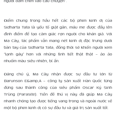
người đắm chìm vào câu chuyện”.
Điểm chung trong hầu hết các bộ phim kinh dị của
Sidharta Tata là yếu tố giật gân, máu me được đẩy lên
đỉnh điểm để tạo cảm giác rợn người cho khán giả. Với
Ma Cây, tác phẩm vẫn mang nét kinh dị đặc trưng dưới
bàn tay của Sidharta Tata, đồng thời sẽ khiến người xem
“lạnh gáy” hơn với những tình tiết thật thật – ảo ảo
nhuốm màu siêu nhiên, bí ẩn.
Đáng chú ý, Ma Cây nhận được sự đầu tư lớn từ
Barunson E&amp;A – công ty sản xuất Hàn Quốc từng
đứng sau thành công của siêu phẩm Oscar Ký Sinh
Trùng (Parasite). Tiền đề thú vị này đã giúp Ma Cây
nhanh chóng tạo được tiếng vang trong và ngoài nước về
một bộ phim kinh dị có sự đầu tư và giá trị sản xuất tốt.