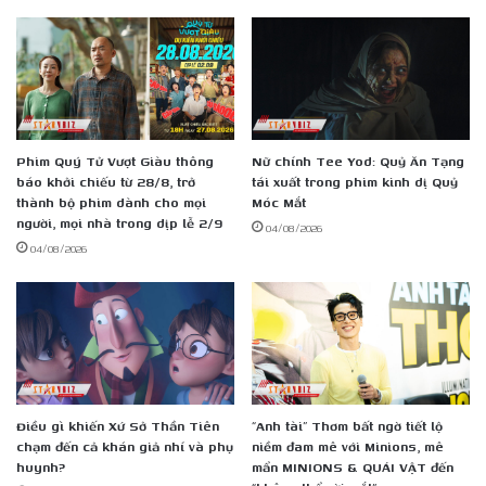
không
hai
trên
thế
giới
Phim Quý Tử Vượt Giàu thông
Nữ chính Tee Yod: Quỷ Ăn Tạng
báo khởi chiếu từ 28/8, trở
tái xuất trong phim kinh dị Quỷ
thành bộ phim dành cho mọi
Móc Mắt
người, mọi nhà trong dịp lễ 2/9
04/08/2026
04/08/2026
Điều gì khiến Xứ Sở Thần Tiên
“Anh tài” Thơm bất ngờ tiết lộ
chạm đến cả khán giả nhí và phụ
niềm đam mê với Minions, mê
huynh?
mẩn MINIONS & QUÁI VẬT đến