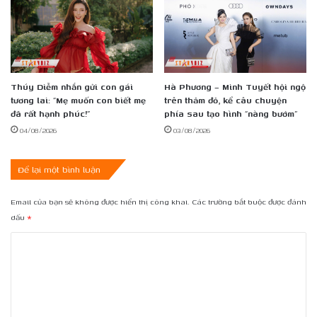
Thúy Diễm nhắn gửi con gái
Hà Phương – Minh Tuyết hội ngộ
tương lai: “Mẹ muốn con biết mẹ
trên thảm đỏ, kể câu chuyện
đã rất hạnh phúc!”
phía sau tạo hình “nàng bướm”
04/08/2026
03/08/2026
Để lại một bình luận
Email của bạn sẽ không được hiển thị công khai.
Các trường bắt buộc được đánh
dấu
*
B
ì
n
h