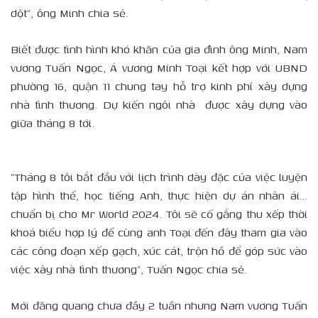
dột”, ông Minh chia sẻ.
Biết được tình hình khó khăn của gia đình ông Minh, Nam
vương Tuấn Ngọc, Á vương Minh Toại kết hợp với UBND
phường 16, quận 11 chung tay hỗ trợ kinh phí xây dựng
nhà tình thương. Dự kiến ngôi nhà được xây dựng vào
giữa tháng 8 tới.
“Tháng 8 tôi bắt đầu với lịch trình dày đặc của việc luyện
tập hình thể, học tiếng Anh, thực hiện dự án nhân ái…
chuẩn bị cho Mr World 2024. Tôi sẽ cố gắng thu xếp thời
khoá biểu hợp lý để cùng anh Toại đến đây tham gia vào
các công đoạn xếp gạch, xúc cát, trộn hồ để góp sức vào
việc xây nhà tình thương”, Tuấn Ngọc chia sẻ.
Mới đăng quang chưa đầy 2 tuần nhưng Nam vương Tuấn