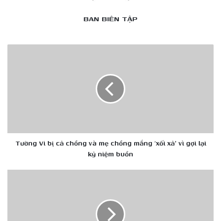
BAN BIÊN TẬP
Tường
Vi
bị
cả
chồng
và
mẹ
chồng
mắng
‘xối
Tường Vi bị cả chồng và mẹ chồng mắng ‘xối xả' vì gợi lại
xả'
kỷ niệm buồn
vì
gợi
Vừa
lại
mới
kỷ
đăng
niệm
quang,
buồn
Top