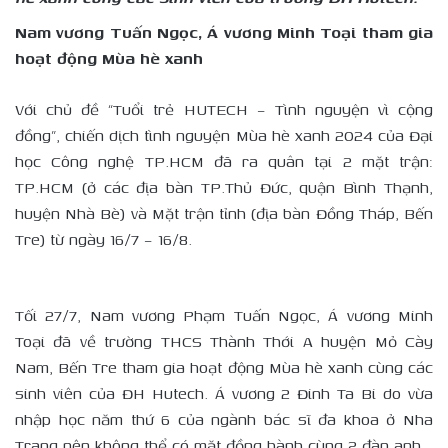
Nam vương Tuấn Ngọc, Á vương Minh Toại tham gia
hoạt động Mùa hè xanh
Với chủ đề “Tuổi trẻ HUTECH – Tình nguyện vì cộng
đồng”, chiến dịch tình nguyện Mùa hè xanh 2024 của Đại
học Công nghệ TP.HCM đã ra quân tại 2 mặt trận:
TP.HCM (ở các địa bàn TP.Thủ Đức, quận Bình Thạnh,
huyện Nhà Bè) và Mặt trận tỉnh (địa bàn Đồng Tháp, Bến
Tre) từ ngày 16/7 – 16/8.
Tối 27/7, Nam vương Phạm Tuấn Ngọc, Á vương Minh
Toại đã về trường THCS Thành Thới A huyện Mỏ Cày
Nam, Bến Tre tham gia hoạt động Mùa hè xanh cùng các
sinh viên của ĐH Hutech. Á vương 2 Đinh Ta Bi do vừa
nhập học năm thứ 6 của ngành bác sĩ đa khoa ở Nha
Trang nên không thể có mặt đồng hành cùng 2 đàn anh.