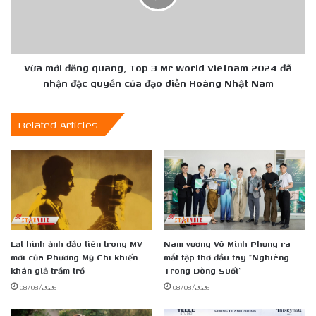
3
Mr
World
Vietnam
2024
Vừa mới đăng quang, Top 3 Mr World Vietnam 2024 đã
đã
nhận đặc quyền của đạo diễn Hoàng Nhật Nam
nhận
đặc
Related Articles
quyền
của
đạo
diễn
Hoàng
Nhật
Nam
Lạt hình ảnh đầu tiên trong MV
Nam vương Võ Minh Phụng ra
mới của Phương Mỹ Chi khiến
mắt tập thơ đầu tay “Nghiêng
khán giả trầm trồ
Trong Dòng Suối”
08/08/2026
08/08/2026