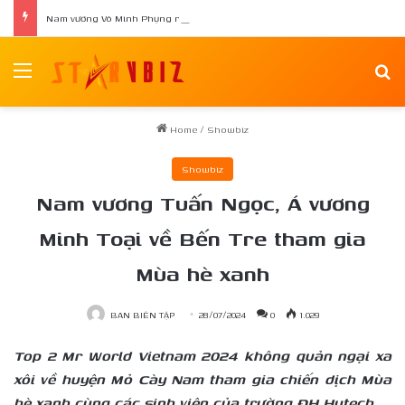
Nam vương Võ Minh Phụng ra mắt tập thơ đầu tay “Nghiêng Trong Dòng Suối”
Menu
Se
Home
/
Showbiz
Showbiz
Nam vương Tuấn Ngọc, Á vương
Minh Toại về Bến Tre tham gia
Mùa hè xanh
BAN BIÊN TẬP
28/07/2024
0
1.029
Top 2 Mr World Vietnam 2024 không quản ngại xa
xôi về huyện Mỏ Cày Nam tham gia chiến dịch Mùa
hè xanh cùng các sinh viên của trường ĐH Hutech.