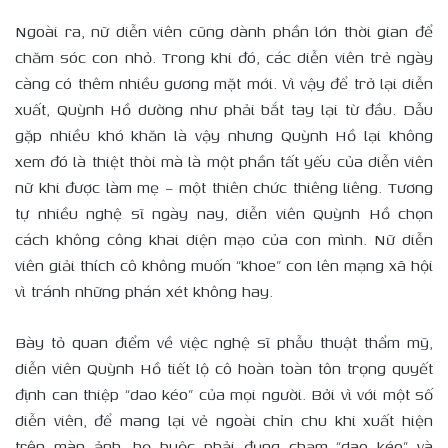
Ngoài ra, nữ diễn viên cũng dành phần lớn thời gian để
chăm sóc con nhỏ. Trong khi đó, các diễn viên trẻ ngày
càng có thêm nhiều gương mặt mới. Vì vậy để trở lại diễn
xuất, Quỳnh Hồ dường như phải bắt tay lại từ đầu. Dẫu
gặp nhiều khó khăn là vậy nhưng Quỳnh Hồ lại không
xem đó là thiệt thòi mà là một phần tất yếu của diễn viên
nữ khi được làm mẹ – một thiên chức thiêng liêng. Tương
tự nhiều nghệ sĩ ngày nay, diễn viên Quỳnh Hồ chọn
cách không công khai diện mạo của con mình. Nữ diễn
viên giải thích cô không muốn “khoe” con lên mạng xã hội
vì tránh những phán xét không hay.
Bày tỏ quan điểm về việc nghệ sĩ phẫu thuật thẩm mỹ,
diễn viên Quỳnh Hồ tiết lộ cô hoàn toàn tôn trọng quyết
định can thiệp “dao kéo” của mọi người. Bởi vì với một số
diễn viên, để mang lại vẻ ngoài chỉn chu khi xuất hiện
trên màn ảnh, họ buộc phải đụng chạm “dao kéo” và