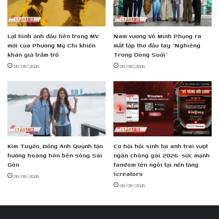
gia
đình
Việt
tại
Lạt hình ảnh đầu tiên trong MV
Nam vương Võ Minh Phụng ra
mới của Phương Mỹ Chi khiến
mắt tập thơ đầu tay “Nghiêng
Hậu
khán giả trầm trồ
Trong Dòng Suối”
Giang
08/08/2026
08/08/2026
Kim Tuyến, Đồng Ánh Quỳnh tận
Cơ hội hồi sinh tại anh trai vượt
hưởng hoàng hôn bên sông Sài
ngàn chông gai 2026: sức mạnh
Gòn
fandom lên ngôi tại nền tảng
1creators
08/08/2026
08/08/2026