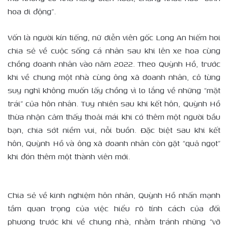
hoa di động”.
Vốn là người kín tiếng, nữ diễn viên gốc Long An hiếm hoi
chia sẻ về cuộc sống cá nhân sau khi lên xe hoa cùng
chồng doanh nhân vào năm 2022. Theo Quỳnh Hồ, trước
khi về chung một nhà cùng ông xã doanh nhân, cô từng
suy nghĩ không muốn lấy chồng vì lo lắng về những “mặt
trái” của hôn nhân. Tuy nhiên sau khi kết hôn, Quỳnh Hồ
thừa nhận cảm thấy thoải mái khi có thêm một người bầu
bạn, chia sớt niềm vui, nỗi buồn. Đặc biệt sau khi kết
hôn, Quỳnh Hồ và ông xã doanh nhân còn gặt “quả ngọt”
khi đón thêm một thành viên mới.
Chia sẻ về kinh nghiệm hôn nhân, Quỳnh Hồ nhấn mạnh
tầm quan trọng của việc hiểu rõ tính cách của đối
phương trước khi về chung nhà, nhằm tránh những “vỡ