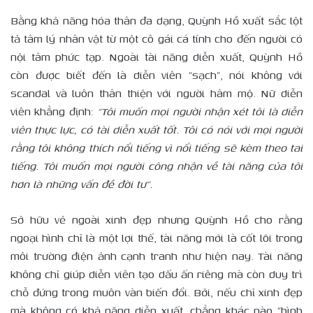
Bằng khả năng hóa thân đa dạng, Quỳnh Hồ xuất sắc lột
tả tâm lý nhân vật từ một cô gái cá tính cho đến người có
nội tâm phức tạp. Ngoài tài năng diễn xuất, Quỳnh Hồ
còn được biết đến là diễn viên “sạch”, nói không với
scandal và luôn thân thiện với người hâm mộ. Nữ diễn
viên khẳng định:
“Tôi muốn mọi người nhận xét tôi là diễn
viên thực lực, có tài diễn xuất tốt. Tôi có nói với mọi người
rằng tôi không thích nổi tiếng vì nổi tiếng sẽ kèm theo tai
tiếng. Tôi muốn mọi người công nhận về tài năng của tôi
hơn là những vấn đề đời tư”.
Sở hữu vẻ ngoài xinh đẹp nhưng Quỳnh Hồ cho rằng
ngoại hình chỉ là một lợi thế, tài năng mới là cốt lõi trong
môi trường điện ảnh cạnh tranh như hiện nay. Tài năng
không chỉ giúp diễn viên tạo dấu ấn riêng mà còn duy trì
chỗ đứng trong muôn vàn biến đổi. Bởi, nếu chỉ xinh đẹp
mà không có khả năng diễn xuất, chẳng khác nào “bình