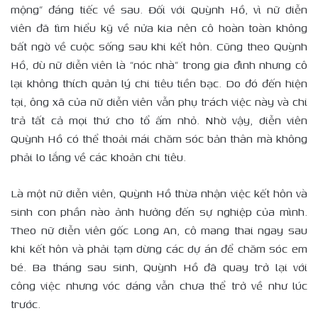
mộng” đáng tiếc về sau. Đối với Quỳnh Hồ, vì nữ diễn
viên đã tìm hiểu kỹ về nửa kia nên cô hoàn toàn không
bất ngờ về cuộc sống sau khi kết hôn. Cũng theo Quỳnh
Hồ, dù nữ diễn viên là “nóc nhà” trong gia đình nhưng cô
lại không thích quản lý chi tiêu tiền bạc. Do đó đến hiện
tại, ông xã của nữ diễn viên vẫn phụ trách việc này và chi
trả tất cả mọi thứ cho tổ ấm nhỏ. Nhờ vậy, diễn viên
Quỳnh Hồ có thể thoải mái chăm sóc bản thân mà không
phải lo lắng về các khoản chi tiêu.
Là một nữ diễn viên, Quỳnh Hồ thừa nhận việc kết hôn và
sinh con phần nào ảnh hưởng đến sự nghiệp của mình.
Theo nữ diễn viên gốc Long An, cô mang thai ngay sau
khi kết hôn và phải tạm dừng các dự án để chăm sóc em
bé. Ba tháng sau sinh, Quỳnh Hồ đã quay trở lại với
công việc nhưng vóc dáng vẫn chưa thể trở về như lúc
trước.