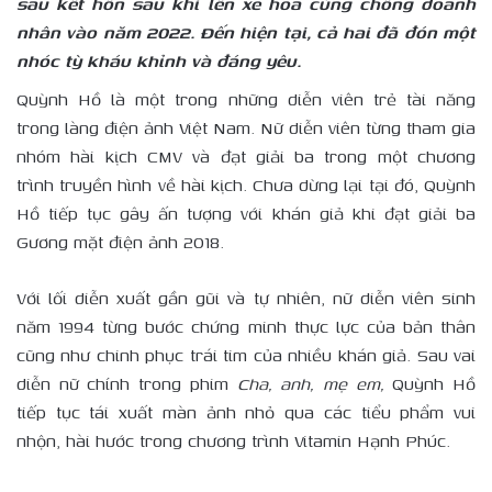
sau kết hôn sau khi lên xe hoa cùng chồng doanh
nhân vào năm 2022. Đến hiện tại, cả hai đã đón một
nhóc tỳ kháu khỉnh và đáng yêu.
Quỳnh Hồ là một trong những diễn viên trẻ tài năng
trong làng điện ảnh Việt Nam. Nữ diễn viên từng tham gia
nhóm hài kịch CMV và đạt giải ba trong một chương
trình truyền hình về hài kịch. Chưa dừng lại tại đó, Quỳnh
Hồ tiếp tục gây ấn tượng với khán giả khi đạt giải ba
Gương mặt điện ảnh 2018.
Với lối diễn xuất gần gũi và tự nhiên, nữ diễn viên sinh
năm 1994 từng bước chứng minh thực lực của bản thân
cũng như chinh phục trái tim của nhiều khán giả. Sau vai
diễn nữ chính trong phim
Cha
,
anh
,
mẹ em,
Quỳnh Hồ
tiếp tục tái xuất màn ảnh nhỏ qua các tiểu phẩm vui
nhộn, hài hước trong chương trình Vitamin Hạnh Phúc.