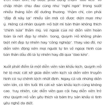
chấp nhận chịu đau cũng như “nghỉ ngơi” trong suốt
nhiều tháng liền để dưỡng thương. Thậm chí, còn phải
“đập đi xây lại” nhiều lần mới có được diện mạo như
ý. Riêng cá nhân Quỳnh Hồ bật mí bản thân không thích
“chỉnh sửa” thẩm mỹ. Vẻ ngoài của nữ diễn viên hoàn
toàn là nét đẹp tự nhiên. Song, Quỳnh Hồ không phân
biệt nét đẹp tự nhiên hay “công nghiệp”. Thay vào đó, nữ
diễn viên động viên mọi người tự tin về ngoại hình của
bản thân dẫu đó là tự nhiên hay đã qua “dao kéo”.
Xuất phát điểm là một diễn viên sân khấu kịch, Quỳnh Hồ
hé lộ mức cát xê giữa diễn viên kịch và diễn viên truyền
hình có sự chênh lệch nhất định. Ngay cả với những diễn
viên lớn, có tên tuổi thì cát-xê sân khấu kịch cũng không
cao. Tuy nhiên, các diễn viên gạo cội hay diễn viên trẻ
như Quỳnh Hồ vẫn yêu thích và bám trụ sân khấu vì tình
yêu nghề da diết.