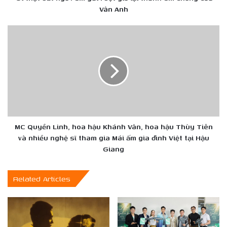
em
Vân Anh
chồng
của
MC
Vân
Quyền
Anh
Linh,
hoa
hậu
Khánh
Vân,
hoa
hậu
Thùy
MC Quyền Linh, hoa hậu Khánh Vân, hoa hậu Thùy Tiên
Tiên
và nhiều nghệ sĩ tham gia Mái ấm gia đình Việt tại Hậu
và
Giang
nhiều
nghệ
Related Articles
sĩ
tham
gia
Mái
ấm