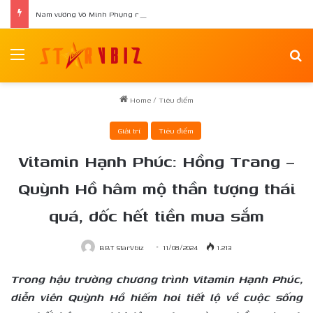
Nam vương Võ Minh Phụng ra mắt tập thơ đầu tay “Nghiêng Trong Dòng Suối”
Menu
Se
Home
/
Tiêu điểm
Giải trí
Tiêu điểm
Vitamin Hạnh Phúc: Hồng Trang –
Quỳnh Hồ hâm mộ thần tượng thái
quá, dốc hết tiền mua sắm
BBT StarVbiz
11/08/2024
1.213
Trong hậu trường chương trình Vitamin
H
ạnh
P
húc,
diễn viên Quỳnh Hồ hiếm hoi tiết lộ về cuộc sống