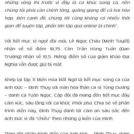
những vòng thi trước vì đây là ca khúc song ca, nên
chúng tôi phải cân chỉnh tông, quãng giọng để cả hai hòa
hợp. Bên cạnh đó, chúng tôi cũng không có nhiều thời
gian để luyện tập, phần lớn tập qua online là chính”.
Với tiết mục
Vị ngọt đôi môi
, Lê Ngọc Châu (Minh Tuyết)
nhận về số điểm 18,75. Còn Trần Hùng Tuấn (Đan
Trường) nhận về 19,5. Riêng điểm số của giám khảo Đại
Nghĩa vẫn được giữ bí mật.
Khép lại tập 11 Biến Hóa Bất Ngờ là tiết mục song ca của
Anh Đức – Đình Thụy với màn hóa thân ca sĩ Tùng Dương
– danh ca Tuấn Ngọc. Cặp đôi đã mang đến tiết mục đầy
cảm xúc, sâu lắng với ca khúc
Phôi pha
. Chia sẻ về phần
trình diễn này, Đình Thụy dành lời cảm ơn sâu sắc đến
Anh Đức vì đã “chiều” theo những ý kiến của mình.
Theo dõi phần trình diễn của Anh Đức – Đình Thụy, giám