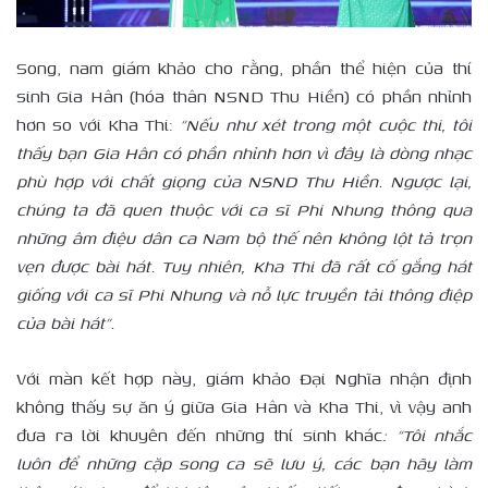
Song, nam giám khảo cho rằng, phần thể hiện của thí
sinh Gia Hân (hóa thân NSND Thu Hiền) có phần nhỉnh
hơn so với Kha Thi:
“Nếu như xét trong một cuộc thi, tôi
thấy bạn Gia Hân có phần nhỉnh hơn vì đây là dòng nhạc
phù hợp với chất giọng của NSND Thu Hiền. Ngược lại,
chúng ta đã quen thuộc với ca sĩ Phi Nhung thông qua
những âm điệu dân ca Nam bộ thế nên không lột tả trọn
vẹn được bài hát. Tuy nhiên, Kha Thi đã rất cố gắng hát
giống với ca sĩ Phi Nhung và nỗ lực truyền tải thông điệp
của bài hát”.
Với màn kết hợp này, giám khảo Đại Nghĩa nhận định
không thấy sự ăn ý giữa Gia Hân và Kha Thi, vì vậy anh
đưa ra lời khuyên đến những thí sinh khác
: “Tôi nhắc
luôn để những cặp song ca sẽ lưu ý, các bạn hãy làm