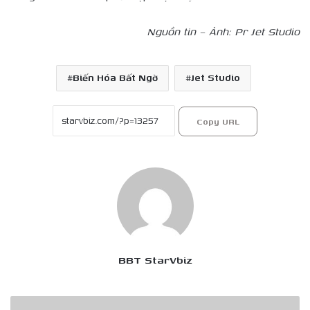
Nguồn tin – Ảnh: Pr Jet Studio
Biến Hóa Bất Ngờ
Jet Studio
Copy URL
BBT StarVbiz
Kiều