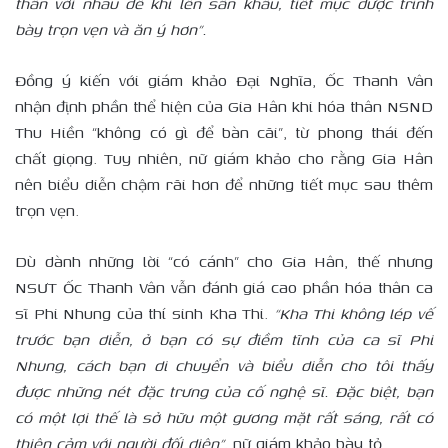
thân với nhau để khi lên sân khấu, tiết mục được trình
bày trọn vẹn và ăn ý hơn”.
Đồng ý kiến với giám khảo Đại Nghĩa, Ốc Thanh Vân
nhận định phần thể hiện của Gia Hân khi hóa thân NSND
Thu Hiền “không có gì để bàn cãi”, từ phong thái đến
chất giọng. Tuy nhiên, nữ giám khảo cho rằng Gia Hân
nên biểu diễn chậm rãi hơn để những tiết mục sau thêm
trọn vẹn.
Dù dành những lời “có cánh” cho Gia Hân, thế nhưng
NSƯT Ốc Thanh Vân vẫn đánh giá cao phần hóa thân ca
sĩ Phi Nhung của thí sinh Kha Thi.
“Kha Thi không lép vế
trước bạn diễn, ở bạn có sự điềm tĩnh của ca sĩ Phi
Nhung, cách bạn di chuyển và biểu diễn cho tôi thấy
được những nét đặc trưng của cố nghệ sĩ. Đặc biệt, bạn
có một lợi thế là sở hữu một gương mặt rất sáng, rất có
thiện cảm với người đối diện”,
nữ giám khảo bày tỏ.