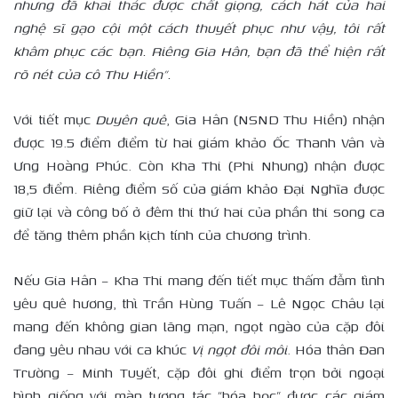
nhưng đã khai thác được chất giọng, cách hát của hai
nghệ sĩ gạo cội một cách thuyết phục như vậy, tôi rất
khâm phục các bạn. Riêng Gia Hân, bạn đã thể hiện rất
rõ nét của cô Thu Hiền”.
Với tiết mục
Duyên quê
, Gia Hân (NSND Thu Hiền) nhận
được 19.5 điểm điểm từ hai giám khảo Ốc Thanh Vân và
Ưng Hoàng Phúc. Còn Kha Thi (Phi Nhung) nhận được
18,5 điểm. Riêng điểm số của giám khảo Đại Nghĩa được
giữ lại và công bố ở đêm thi thứ hai của phần thi song ca
để tăng thêm phần kịch tính của chương trình.
Nếu Gia Hân – Kha Thi mang đến tiết mục thấm đẫm tình
yêu quê hương, thì Trần Hùng Tuấn – Lê Ngọc Châu lại
mang đến không gian lãng mạn, ngọt ngào của cặp đôi
đang yêu nhau với ca khúc
Vị ngọt đôi môi
. Hóa thân Đan
Trường – Minh Tuyết, cặp đôi ghi điểm trọn bởi ngoại
hình giống với màn tương tác “hóa học” được các giám