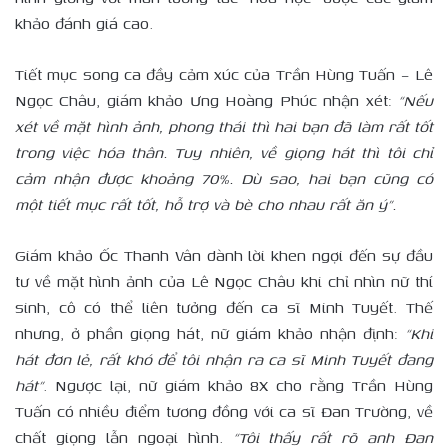
khảo đánh giá cao.
Tiết mục song ca đầy cảm xúc của Trần Hùng Tuấn – Lê
Ngọc Châu, giám khảo Ưng Hoàng Phúc nhận xét:
“Nếu
xét về mặt hình ảnh, phong thái thì hai bạn đã làm rất tốt
trong việc hóa thân. Tuy nhiên, về giọng hát thì tôi chỉ
cảm nhận được khoảng 70%. Dù sao, hai bạn cũng có
một tiết mục rất tốt, hỗ trợ và bè cho nhau rất ăn ý”.
Giám khảo Ốc Thanh Vân dành lời khen ngợi đến sự đầu
tư về mặt hình ảnh của Lê Ngọc Châu khi chỉ nhìn nữ thí
sinh, cô có thể liên tưởng đến ca sĩ Minh Tuyết. Thế
nhưng, ở phần giọng hát, nữ giám khảo nhận định:
“Khi
hát đơn lẻ, rất khó để tôi nhận ra ca sĩ Minh Tuyết đang
hát”
. Ngược lại, nữ giám khảo 8X cho rằng Trần Hùng
Tuấn có nhiều điểm tương đồng với ca sĩ Đan Trường, về
chất giọng lẫn ngoại hình.
“Tôi thấy rất rõ anh Đan