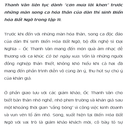
Thanh Vân liên tục dành “cơn mưa lời khen” trước
những màn song ca hóa thân của dàn thí sinh Biến
hóa Bất Ngờ trong tập 11.
Trước khi đến với những màn hóa thân, song ca độc đáo
của dàn thí sinh Biến Hóa Bất Ngờ, bộ đôi nghệ sĩ Đại
Nghĩa – Ốc Thanh Vân mang đến món quà âm nhạc dễ
thương với ca khúc
Cô bé ngày xưa.
Vốn là những người
đồng nghiệp thân thiết, không khó hiểu khi cả hai đã
mang đến phần trình diễn vô cùng ăn ý, thu hút sự chú ý
của khán giả.
Ở phần giao lưu với các giám khảo, Ốc Thanh Vân cho
biết bản thân nhớ nghề, nhớ phim trường và khán giả sau
một khoảng thời gian “vắng bóng” vì công việc kinh doanh
và vun vén tổ ấm nhỏ. Song, xuất hiện tại Biến Hóa Bất
Ngờ với vai trò là giám khảo khách mời, cô bày tỏ sự