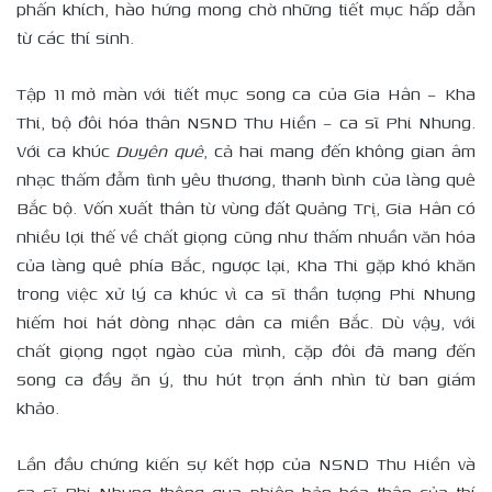
phấn khích, hào hứng mong chờ những tiết mục hấp dẫn
từ các thí sinh.
Tập 11 mở màn với tiết mục song ca của Gia Hân – Kha
Thi, bộ đôi hóa thân NSND Thu Hiền – ca sĩ Phi Nhung.
Với ca khúc
Duyên quê
, cả hai mang đến không gian âm
nhạc thấm đẫm tình yêu thương, thanh bình của làng quê
Bắc bộ. Vốn xuất thân từ vùng đất Quảng Trị, Gia Hân có
nhiều lợi thế về chất giọng cũng như thấm nhuần văn hóa
của làng quê phía Bắc, ngược lại, Kha Thi gặp khó khăn
trong việc xử lý ca khúc vì ca sĩ thần tượng Phi Nhung
hiếm hoi hát dòng nhạc dân ca miền Bắc. Dù vậy, với
chất giọng ngọt ngào của mình, cặp đôi đã mang đến
song ca đầy ăn ý, thu hút trọn ánh nhìn từ ban giám
khảo.
Lần đầu chứng kiến sự kết hợp của NSND Thu Hiền và