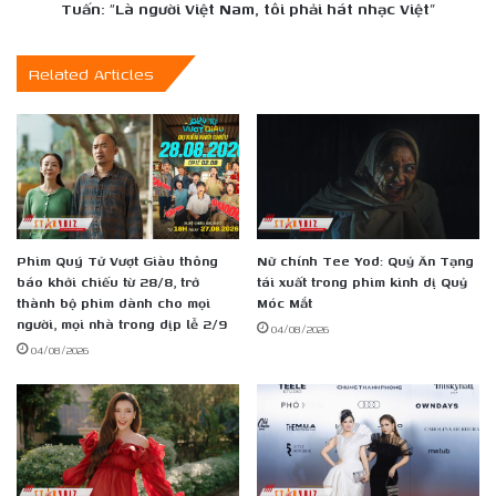
ca
Tuấn: “Là người Việt Nam, tôi phải hát nhạc Việt”
Paolo
Tuấn:
Related Articles
“Là
người
Việt
Nam,
tôi
phải
hát
nhạc
Phim Quý Tử Vượt Giàu thông
Nữ chính Tee Yod: Quỷ Ăn Tạng
Việt”
báo khởi chiếu từ 28/8, trở
tái xuất trong phim kinh dị Quỷ
thành bộ phim dành cho mọi
Móc Mắt
người, mọi nhà trong dịp lễ 2/9
04/08/2026
04/08/2026