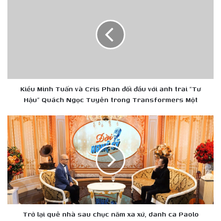
Minh
Tuấn
và
Cris
Phan
đối
đầu
với
anh
Kiều Minh Tuấn và Cris Phan đối đầu với anh trai “Tư
trai
Hậu” Quách Ngọc Tuyên trong Transformers Một
“Tư
Hậu”
Trở
Quách
lại
Ngọc
quê
Tuyên
nhà
trong
sau
Transformers
chục
Một
năm
xa
xứ,
danh
Trở lại quê nhà sau chục năm xa xứ, danh ca Paolo