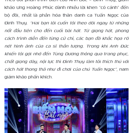
khảo Ưng Hoàng Phúc dành nhiều lời khen “có cánh” đến
bộ đôi, nhất là phần hóa thân danh ca Tuấn Ngọc của
Đình Thụy.
“Hai bạn lôi cuốn tôi theo dõi ngay từ những
nốt đầu tiên cho đến cuối bài hát. Từ giọng hát, phong
cách trình diễn đến từng cử chỉ, các bạn đã khắc họa rõ
nét hình ảnh của ca sĩ thần tượng. Trong khi Anh Đức
khiến tôi gợi nhớ đến Tùng Dương thông qua trang phục,
chất giọng dày, nội lực thì Đình Thụy làm tôi thích thú với
cách hát thong thả như đi chơi của chú Tuấn Ngọc”
, nam
giám khảo phấn khích.