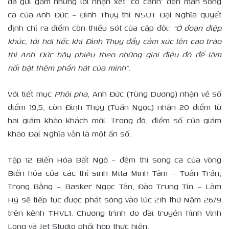
đã gửi gắm những lời nhận xét “có cánh” đến màn song
ca của Anh Đức – Đình Thụy thì NSƯT Đại Nghĩa quyết
định chỉ ra điểm còn thiếu sót của cặp đôi:
“Ở đoạn điệp
khúc, tôi hơi tiếc khi Đình Thụy đẩy cảm xúc lên cao trào
thì Anh Đức hãy phiêu theo những giai điệu đó để làm
nổi bật thêm phần hát của mình”.
Với tiết mục
Phôi pha
, Anh Đức (Tùng Dương) nhận về số
điểm 19,5, còn Đình Thụy (Tuấn Ngọc) nhận 20 điểm từ
hai giám khảo khách mời. Trong đó, điểm số của giám
khảo Đại Nghĩa vẫn là một ẩn số.
Tập 12 Biến Hóa Bất Ngờ – đêm thi song ca của vòng
Biến hóa của các thí sinh Mita Minh Tâm – Tuấn Trần,
Trọng Bằng – Basker Ngọc Tân, Đào Trung Tín – Lâm
Hỷ sẽ tiếp tục được phát sóng vào lúc 21h thứ Năm 26/9
trên kênh THVL1. Chương trình do đài truyền hình Vĩnh
Long và Jet Studio phối hợp thực hiện.