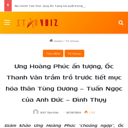
Nữ chính Tee Yod: Quỷ Ăn Tạng tái xuất trong phim kinh dị Quỷ Móc Mắt
Menu
Se
Home
/
TV Show
Tiêu điểm
TV Show
Ưng Hoàng Phúc ấn tượng, Ốc
Thanh Vân trầm trồ trước tiết mục
hóa thân Tùng Dương – Tuấn Ngọc
của Anh Đức – Đình Thụy
BBT StarVbiz
20/09/2024
1.737
Giám khảo Ưng Hoàng Phúc “choáng ngợp”, Ốc