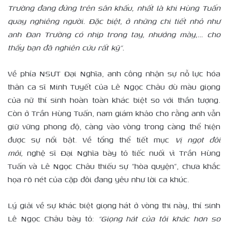
Trường đang đứng trên sân khấu, nhất là khi Hùng Tuấn
quay nghiêng người. Đặc biệt, ở những chi tiết nhỏ như
anh Đan Trường có nhịp trong tay, nhướng mày,… cho
thấy bạn đã nghiên cứu rất kỹ”.
Về phía NSƯT Đại Nghĩa, anh công nhận sự nỗ lực hóa
thân ca sĩ Minh Tuyết của Lê Ngọc Châu dù màu giọng
của nữ thí sinh hoàn toàn khác biệt so với thần tượng.
Còn ở Trần Hùng Tuấn, nam giám khảo cho rằng anh vẫn
giữ vững phong độ, càng vào vòng trong càng thể hiện
được sự nổi bật. Về tổng thể tiết mục
Vị ngọt đôi
môi,
nghệ sĩ Đại Nghĩa bày tỏ tiếc nuối vì Trần Hùng
Tuấn và Lê Ngọc Châu thiếu sự “hòa quyện”, chưa khắc
họa rõ nét của cặp đôi đang yêu như lời ca khúc.
Lý giải về sự khác biệt giọng hát ở vòng thi này, thí sinh
Lê Ngọc Châu bày tỏ:
“Giọng hát của tôi khác hơn so