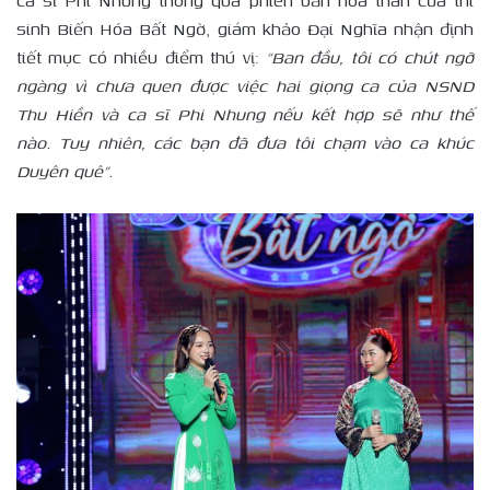
ca sĩ Phi Nhung thông qua phiên bản hóa thân của thí
sinh Biến Hóa Bất Ngờ, giám khảo Đại Nghĩa nhận định
tiết mục có nhiều điểm thú vị:
“Ban đầu, tôi có chút ngỡ
ngàng vì chưa quen được việc hai giọng ca của NSND
Thu Hiền và ca sĩ Phi Nhung nếu kết hợp sẽ như thế
nào. Tuy nhiên, các bạn đã đưa tôi chạm vào ca khúc
Duyên quê”.