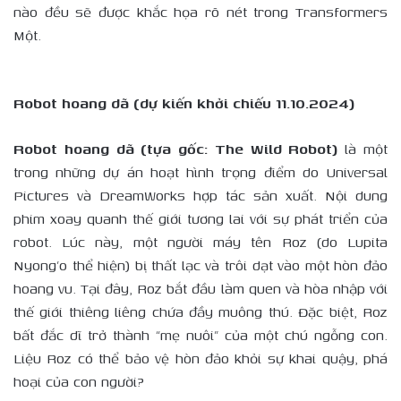
nào đều sẽ được khắc họa rõ nét trong Transformers
Một.
Robot hoang dã (dự kiến khởi chiếu 11.10.2024)
Robot hoang dã (tựa gốc: The Wild Robot)
là một
trong những dự án hoạt hình trọng điểm do Universal
Pictures và DreamWorks hợp tác sản xuất. Nội dung
phim xoay quanh thế giới tương lai với sự phát triển của
robot. Lúc này, một người máy tên Roz (do Lupita
Nyong’o thể hiện) bị thất lạc và trôi dạt vào một hòn đảo
hoang vu. Tại đây, Roz bắt đầu làm quen và hòa nhập với
thế giới thiêng liêng chứa đầy muông thú. Đặc biệt, Roz
bất đắc dĩ trở thành “mẹ nuôi” của một chú ngỗng con.
Liệu Roz có thể bảo vệ hòn đảo khỏi sự khai quậy, phá
hoại của con người?