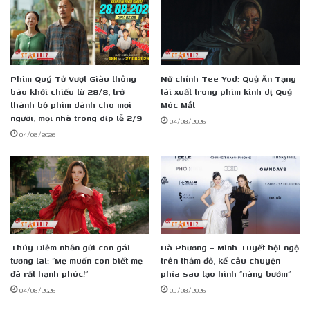
Phim Quý Tử Vượt Giàu thông
Nữ chính Tee Yod: Quỷ Ăn Tạng
báo khởi chiếu từ 28/8, trở
tái xuất trong phim kinh dị Quỷ
thành bộ phim dành cho mọi
Móc Mắt
người, mọi nhà trong dịp lễ 2/9
04/08/2026
04/08/2026
Thúy Diễm nhắn gửi con gái
Hà Phương – Minh Tuyết hội ngộ
tương lai: “Mẹ muốn con biết mẹ
trên thảm đỏ, kể câu chuyện
đã rất hạnh phúc!”
phía sau tạo hình “nàng bướm”
04/08/2026
03/08/2026