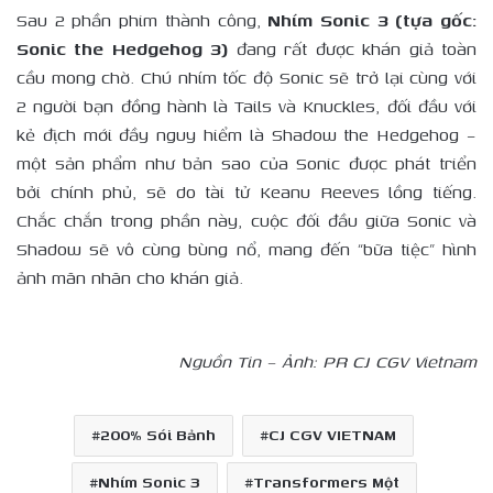
Sau 2 phần phim thành công,
Nhím Sonic 3 (tựa gốc:
Sonic the Hedgehog 3)
đang rất được khán giả toàn
cầu mong chờ. Chú nhím tốc độ Sonic sẽ trở lại cùng với
2 người bạn đồng hành là Tails và Knuckles, đối đầu với
kẻ địch mới đầy nguy hiểm là Shadow the Hedgehog –
một sản phẩm như bản sao của Sonic được phát triển
bởi chính phủ, sẽ do tài tử Keanu Reeves lồng tiếng.
Chắc chắn trong phần này, cuộc đối đầu giữa Sonic và
Shadow sẽ vô cùng bùng nổ, mang đến “bữa tiệc” hình
ảnh mãn nhãn cho khán giả.
Nguồn Tin – Ảnh: PR CJ CGV Vietnam
200% Sói Bảnh
CJ CGV VIETNAM
Nhím Sonic 3
Transformers Một