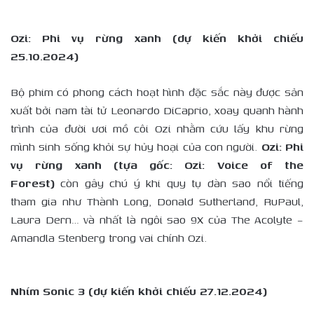
Ozi: Phi vụ rừng xanh (dự kiến khởi chiếu
25.10.2024)
Bộ phim có phong cách hoạt hình đặc sắc này được sản
xuất bởi nam tài tử Leonardo DiCaprio, xoay quanh hành
trình của đười ươi mồ côi Ozi nhằm cứu lấy khu rừng
mình sinh sống khỏi sự hủy hoại của con người.
Ozi: Phi
vụ rừng xanh (tựa gốc: Ozi: Voice of the
Forest)
còn gây chú ý khi quy tụ dàn sao nổi tiếng
tham gia như Thành Long, Donald Sutherland, RuPaul,
Laura Dern… và nhất là ngôi sao 9X của The Acolyte –
Amandla Stenberg trong vai chính Ozi.
Nhím Sonic 3 (dự kiến khởi chiếu 27.12.2024)