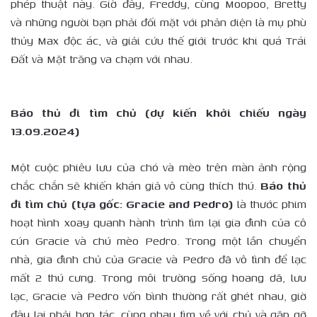
phép thuật này. Giờ đây, Freddy, cùng Moopoo, Bretty
và những người bạn phải đối mặt với phản diện là mụ phù
thủy Max độc ác, và giải cứu thế giới trước khi quá Trái
Đất và Mặt trăng va chạm với nhau.
Báo thủ đi tìm chủ (dự kiến khởi chiếu ngày
13.09.2024)
Một cuộc phiêu lưu của chó và mèo trên màn ảnh rộng
chắc chắn sẽ khiến khán giả vô cùng thích thú.
Báo thủ
đi tìm chủ (tựa gốc: Gracie and Pedro)
là thước phim
hoạt hình xoay quanh hành trình tìm lại gia đình của cô
cún Gracie và chú mèo Pedro. Trong một lần chuyển
nhà, gia đình chủ của Gracie và Pedro đã vô tình để lạc
mất 2 thú cưng. Trong môi trường sống hoang dã, lưu
lạc, Gracie và Pedro vốn bình thường rất ghét nhau, giờ
đây lại phải hợp tác, cùng nhau tìm về với chủ và gặp gỡ