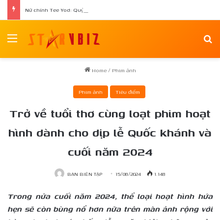
Nữ chính Tee Yod: Quỷ Ăn Tạng tái xuất trong phim kinh dị Quỷ Móc Mắt
Menu
Se
Home
/
Phim ảnh
Phim ảnh
Tiêu điểm
Trở về tuổi thơ cùng loạt phim hoạt
hình dành cho dịp lễ Quốc khánh và
cuối năm 2024
BAN BIÊN TẬP
15/08/2024
1.148
Trong nửa cuối năm 2024, thể loại hoạt hình hứa
hẹn sẽ còn bùng nổ hơn nữa trên màn ảnh rộng với