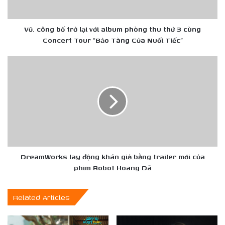
phòng
thu
thứ
Vũ. công bố trở lại với album phòng thu thứ 3 cùng
3
Concert Tour “Bảo Tàng Của Nuối Tiếc”
cùng
Concert
DreamWorks
Tour
lay
“Bảo
động
Tàng
khán
Của
giả
Nuối
bằng
Tiếc”
trailer
mới
của
phim
DreamWorks lay động khán giả bằng trailer mới của
Robot
phim Robot Hoang Dã
Hoang
Dã
Related Articles