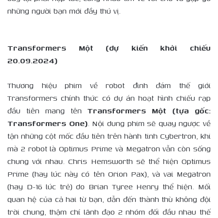
những người bạn mới đầy thú vị.
Transformers Một (dự kiến khởi chiếu
20.09.2024)
Thương hiệu phim về robot đình đám thế giới
Transformers chính thức có dự án hoạt hình chiếu rạp
đầu tiên mang tên
Transformers Một (tựa gốc:
Transformers One)
. Nội dung phim sẽ quay ngược về
tận những cột mốc đầu tiên trên hành tinh Cybertron, khi
mà 2 robot là Optimus Prime và Megatron vẫn còn sống
chung với nhau. Chris Hemsworth sẽ thể hiện Optimus
Prime (hay lúc này có tên Orion Pax), và vai Megatron
(hay D-16 lúc trẻ) do Brian Tyree Henry thể hiện. Mối
quan hệ của cả hai từ bạn, dẫn đến thành thù không đội
trời chung, thậm chí lãnh đạo 2 nhóm đối đầu nhau thế