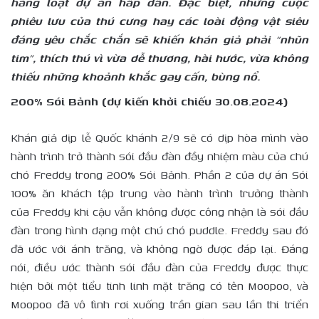
hàng loạt dự án hấp dẫn. Đặc biệt, những cuộc
phiêu lưu của thú cưng hay các loài động vật siêu
đáng yêu chắc chắn sẽ khiến khán giả phải “nhũn
tim”, thích thú vì vừa dễ thương, hài hước, vừa không
thiếu những khoảnh khắc gay cấn, bùng nổ.
200% Sói Bảnh (dự kiến khởi chiếu 30.08.2024)
Khán giả dịp lễ Quốc khánh 2/9 sẽ có dịp hòa mình vào
hành trình trở thành sói đầu đàn đầy nhiệm màu của chú
chó Freddy trong 200% Sói Bảnh. Phần 2 của dự án Sói
100% ăn khách tập trung vào hành trình trưởng thành
của Freddy khi cậu vẫn không được công nhận là sói đầu
đàn trong hình dạng một chú chó puddle. Freddy sau đó
đã ước với ánh trăng, và không ngờ được đáp lại. Đáng
nói, điều ước thành sói đầu đàn của Freddy được thực
hiện bởi một tiểu tinh linh mặt trăng có tên Moopoo, và
Moopoo đã vô tình rơi xuống trần gian sau lần thi triển