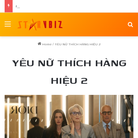
Nữ chính Tee Yod: Quỷ Ăn Tạng tái xuất trong phim kinh dị Quỷ Móc Mắt
Menu
Se
Home
/
YÊU NỮ THÍCH HÀNG HIỆU 2
YÊU NỮ THÍCH HÀNG
HIỆU 2