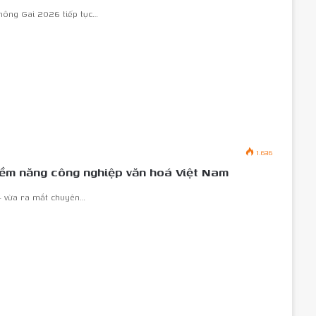
hông Gai 2026 tiếp tục…
1.636
iềm năng công nghiệp văn hoá Việt Nam
 – vừa ra mắt chuyên…