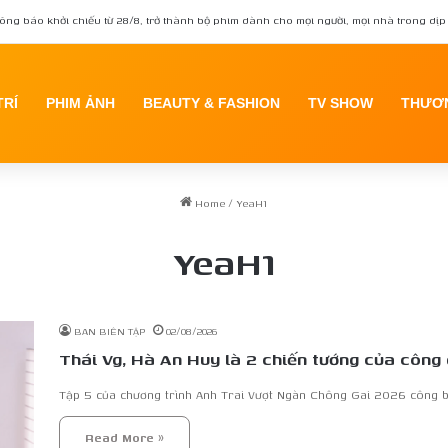
ông báo khởi chiếu từ 28/8, trở thành bộ phim dành cho mọi người, mọi nhà trong dịp 
TRÍ
PHIM ẢNH
BEAUTY & FASHION
TV SHOW
THƯƠN
Home
/
YeaH1
YeaH1
BAN BIÊN TẬP
02/08/2026
Thái Vg, Hà An Huy là 2 chiến tướng của công 
Tập 5 của chương trình Anh Trai Vượt Ngàn Chông Gai 2026 công 
Read More »