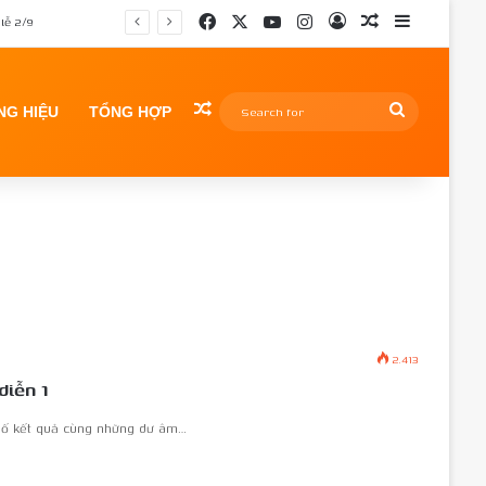
Facebook
X
YouTube
Instagram
Log In
Random Article
Sidebar
lễ 2/9
Random Article
Search
G HIỆU
TỔNG HỢP
for
2.413
diễn 1
bố kết quả cùng những dư âm…