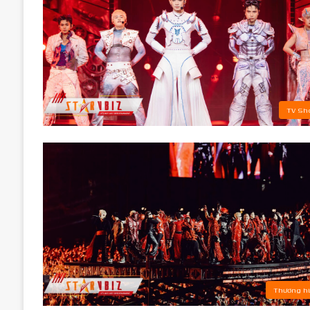
TV Sh
Thương h