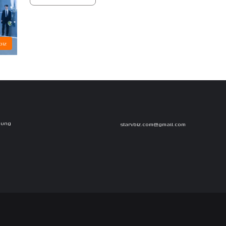
iz
Dung
starvbiz.com@gmail.com