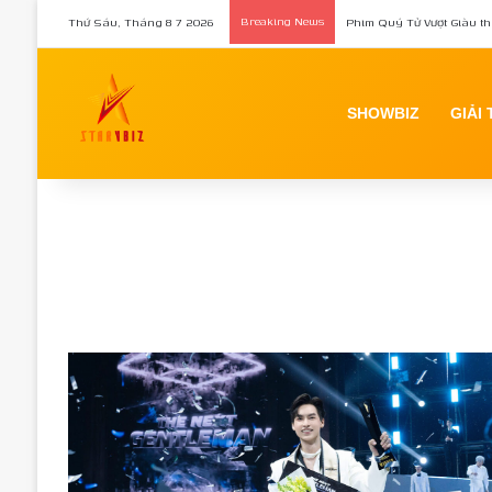
Thứ Sáu, Tháng 8 7 2026
Breaking News
Phim Quý Tử Vượt Giàu th
SHOWBIZ
GIẢI 