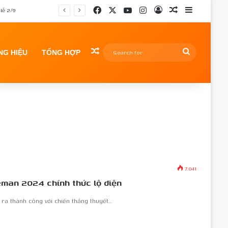
Facebook
X
YouTube
Instagram
Log In
Random Article
Sidebar
lễ 2/9
Random Article
Search
G HIỆU
TỔNG HỢP
for
7.041
man 2024 chính thức lộ diện
a thành công với chiến thắng thuyết…