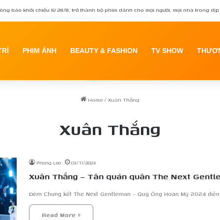
ông báo khởi chiếu từ 28/8, trở thành bộ phim dành cho mọi người, mọi nhà trong dịp 
TRÍ
PHIM ẢNH
BEAUTY & FASHION
TV SHOW
THƯƠN
Home
/
Xuân Thắng
Xuân Thắng
Phong Lee
03/11/2024
Xuân Thắng – Tân quán quân The Next Gentle
Đêm Chung kết The Next Gentleman – Quý Ông Hoàn Mỹ 2024 diễn r
Read More »