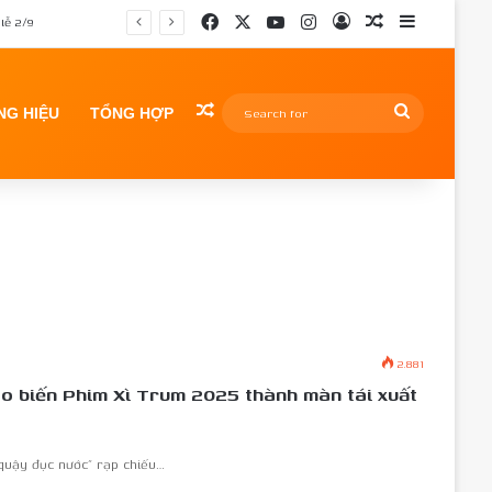
Facebook
X
YouTube
Instagram
Log In
Random Article
Sidebar
lễ 2/9
Random Article
Search
G HIỆU
TỔNG HỢP
for
2.881
ao biến Phim Xì Trum 2025 thành màn tái xuất
“quậy đục nước” rạp chiếu…