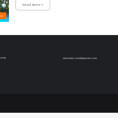
Read More »
ảnh
Dung
starvbiz.com@gmail.com