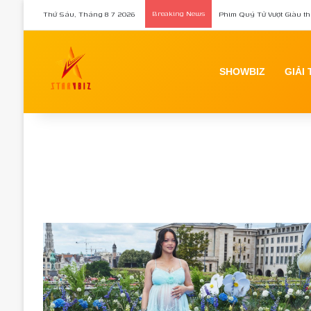
Thứ Sáu, Tháng 8 7 2026
Breaking News
Phim Quý Tử Vượt Giàu th
SHOWBIZ
GIẢI 