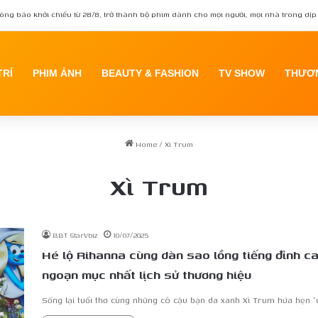
ông báo khởi chiếu từ 28/8, trở thành bộ phim dành cho mọi người, mọi nhà trong dịp 
TRÍ
PHIM ẢNH
BEAUTY & FASHION
TV SHOW
THƯƠN
Home
/
Xì Trum
Xì Trum
BBT StarVbiz
10/07/2025
Hé lộ Rihanna cùng dàn sao lồng tiếng đỉnh c
ngoạn mục nhất lịch sử thương hiệu
Sống lại tuổi thơ cùng những cô cậu bạn da xanh Xì Trum hứa hẹn 