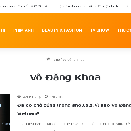
ông báo khởi chiếu từ 28/8, trở thành bộ phim dành cho mọi người, mọi nhà trong dịp 
TRÍ
PHIM ẢNH
BEAUTY & FASHION
TV SHOW
THƯƠN
Home
/
Võ Đăng Khoa
Võ Đăng Khoa
BAN BIÊN TẬP
28/06/2026
Đã có chỗ đứng trong showbiz, vì sao Võ Đăng
Vietnam?
Sau nhiều năm hoạt động nghệ thuật, khi nhiều người cho rằng Diễ