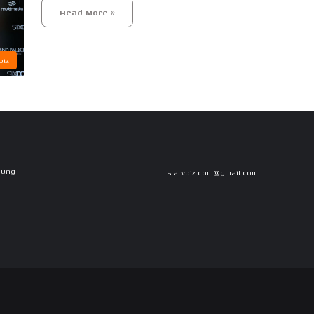
Read More »
iz
Dung
starvbiz.com@gmail.com