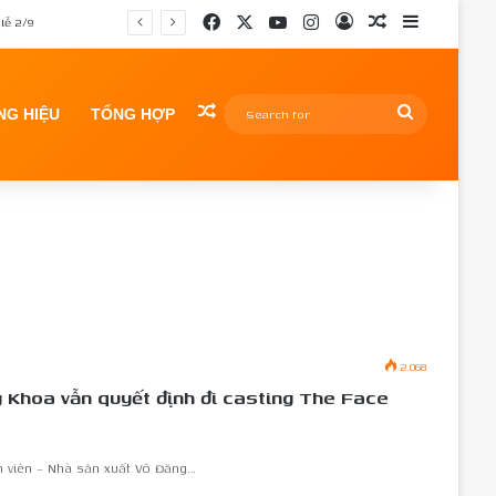
Facebook
X
YouTube
Instagram
Log In
Random Article
Sidebar
lễ 2/9
Random Article
Search
G HIỆU
TỔNG HỢP
for
2.068
 Khoa vẫn quyết định đi casting The Face
n viên – Nhà sản xuất Võ Đăng…