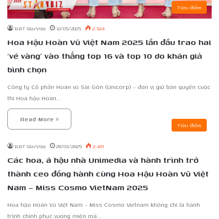
Tiêu điểm
BBT StarVbiz
12/05/2025
2.524
Hoa Hậu Hoàn Vũ Việt Nam 2025 lần đầu trao hai
‘vé vàng’ vào thẳng top 16 và top 10 do khán giả
bình chọn
Công ty Cổ phần Hoàn vũ Sài Gòn (Unicorp) – đơn vị giữ bản quyền cuộc
thi Hoa hậu Hoàn…
Read More »
Tiêu điểm
BBT StarVbiz
29/03/2025
2.491
Các hoa, á hậu nhà Unimedia và hành trình trở
thành ceo đồng hành cùng Hoa Hậu Hoàn Vũ Việt
Nam – Miss Cosmo VietNam 2025
Hoa hậu Hoàn Vũ Việt Nam – Miss Cosmo Vietnam không chỉ là hành
trình chinh phục vương miện mà…