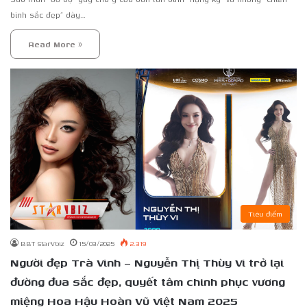
binh sắc đẹp” dày…
Read More »
Tiêu điểm
BBT StarVbiz
15/03/2025
2.319
Người đẹp Trà Vinh – Nguyễn Thị Thùy Vi trở lại
đường đua sắc đẹp, quyết tâm chinh phục vương
miệng Hoa Hậu Hoàn Vũ Việt Nam 2025