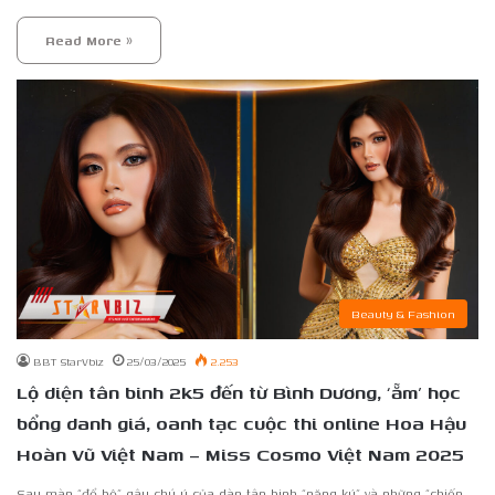
Read More »
Beauty & Fashion
BBT StarVbiz
25/03/2025
2.253
Lộ diện tân binh 2k5 đến từ Bình Dương, ‘ẵm’ học
bổng danh giá, oanh tạc cuộc thi online Hoa Hậu
Hoàn Vũ Việt Nam – Miss Cosmo Việt Nam 2025
Sau màn “đổ bộ” gây chú ý của dàn tân binh “nặng ký” và những “chiến