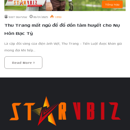
Tổng hợp
BBT StarVbiz
06/01/2025
1.893
Thu Trang mất ngủ để đổ dồn tâm huyết cho Nụ
Hôn Bạc Tỷ
Là cặp đôi vàng của điện ảnh Việt, Thu Trang – Tiến Luật được khán giả
mong đợi khi tiếp…
Read More »