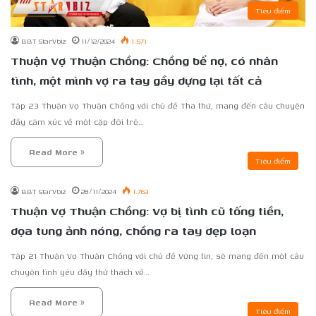
Tiêu điểm
BBT StarVbiz
11/12/2024
1.571
Thuận Vợ Thuận Chồng: Chồng bể nợ, có nhân
tình, một mình vợ ra tay gầy dựng lại tất cả
Tập 23 Thuận Vợ Thuận Chồng với chủ đề Tha thứ, mang đến câu chuyện
đầy cảm xúc về một cặp đôi trẻ…
Read More »
Tiêu điểm
BBT StarVbiz
28/11/2024
1.763
Thuận Vợ Thuận Chồng: Vợ bị tình cũ tống tiền,
dọa tung ảnh nóng, chồng ra tay dẹp loạn
Tập 21 Thuận Vợ Thuận Chồng với chủ đề Vững tin, sẽ mang đến một câu
chuyện tình yêu đầy thử thách về…
Read More »
Tiêu điểm