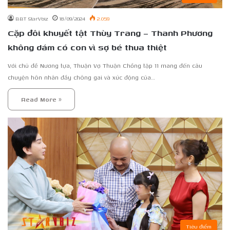
BBT StarVbiz
18/09/2024
2.059
Cặp đôi khuyết tật Thùy Trang – Thanh Phương
không dám có con vì sợ bé thua thiệt
Với chủ đề Nương tựa, Thuận Vợ Thuận Chồng tập 11 mang đến câu
chuyện hôn nhân đầy chông gai và xúc động của…
Read More »
Tiêu điểm