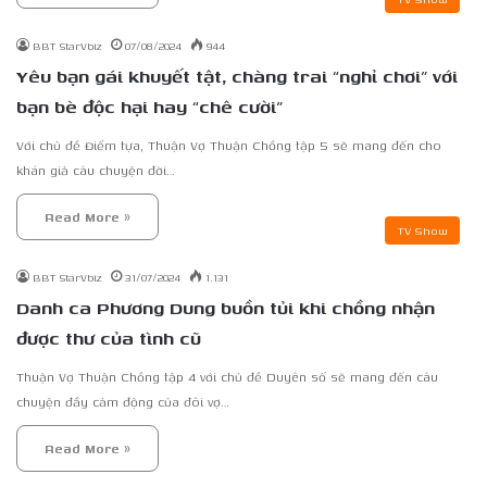
BBT StarVbiz
07/08/2024
944
Yêu bạn gái khuyết tật, chàng trai “nghỉ chơi” với
bạn bè độc hại hay “chê cười”
Với chủ đề Điểm tựa, Thuận Vợ Thuận Chồng tập 5 sẽ mang đến cho
khán giả câu chuyện đời…
Read More »
TV Show
BBT StarVbiz
31/07/2024
1.131
Danh ca Phương Dung buồn tủi khi chồng nhận
được thư của tình cũ
Thuận Vợ Thuận Chồng tập 4 với chủ đề Duyên số sẽ mang đến câu
chuyện đầy cảm động của đôi vợ…
Read More »