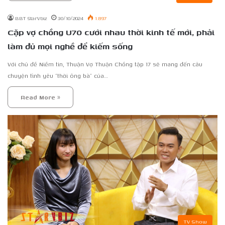
BBT StarVbiz
30/10/2024
1.897
Cặp vợ chồng U70 cưới nhau thời kinh tế mới, phải
làm đủ mọi nghề để kiếm sống
Với chủ đề Niềm tin, Thuận Vợ Thuận Chồng tập 17 sẽ mang đến câu
chuyện tình yêu “thời ông bà” của…
Read More »
TV Show