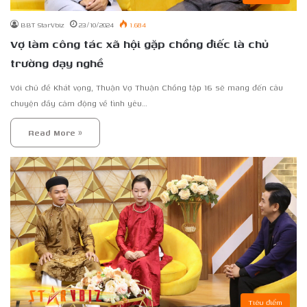
BBT StarVbiz
23/10/2024
1.684
Vợ làm công tác xã hội gặp chồng điếc là chủ
trường dạy nghề
Với chủ đề Khát vọng, Thuận Vợ Thuận Chồng tập 16 sẽ mang đến câu
chuyện đầy cảm động về tình yêu…
Read More »
Tiêu điểm