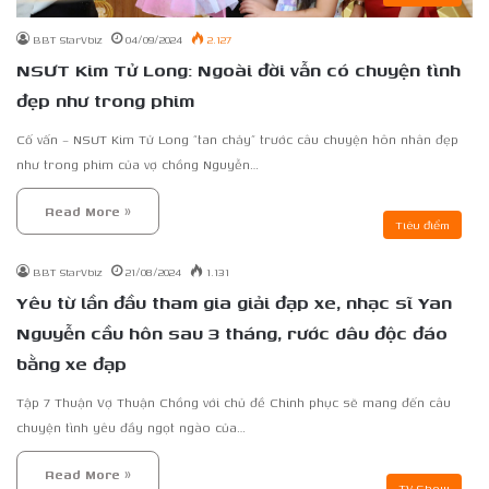
BBT StarVbiz
04/09/2024
2.127
NSƯT Kim Tử Long: Ngoài đời vẫn có chuyện tình
đẹp như trong phim
Cố vấn – NSƯT Kim Tử Long “tan chảy” trước câu chuyện hôn nhân đẹp
như trong phim của vợ chồng Nguyễn…
Read More »
Tiêu điểm
BBT StarVbiz
21/08/2024
1.131
Yêu từ lần đầu tham gia giải đạp xe, nhạc sĩ Yan
Nguyễn cầu hôn sau 3 tháng, rước dâu độc đáo
bằng xe đạp
Tập 7 Thuận Vợ Thuận Chồng với chủ đề Chinh phục sẽ mang đến câu
chuyện tình yêu đầy ngọt ngào của…
Read More »
TV Show