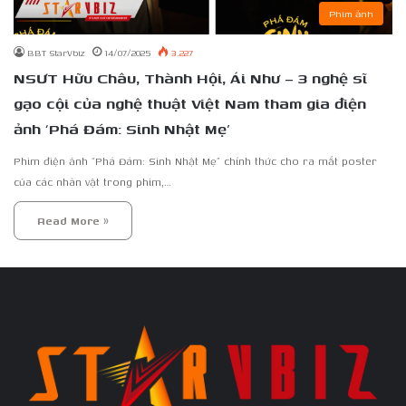
Phim ảnh
BBT StarVbiz
14/07/2025
3.227
NSƯT Hữu Châu, Thành Hội, Ái Như – 3 nghệ sĩ
gạo cội của nghệ thuật Việt Nam tham gia điện
ảnh ‘Phá Đám: Sinh Nhật Mẹ’
Phim điện ảnh “Phá Đám: Sinh Nhật Mẹ” chính thức cho ra mắt poster
của các nhân vật trong phim,…
Read More »