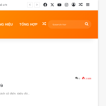
Facebook
X
YouTube
Instagram
Log In
Random Article
Sidebar
lễ 2/9
Random Article
Search
G HIỆU
TỔNG HỢP
for
0
3.608
Kỳ
cách cổ điển. Điều đó…