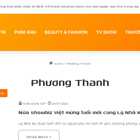
ông báo khởi chiếu từ 28/8, trở thành bộ phim dành cho mọi người, mọi nhà trong dịp 
TRÍ
PHIM ẢNH
BEAUTY & FASHION
TV SHOW
THƯƠN
Home
/
Phương Thanh
Phương Thanh
iz
BAN BIÊN TẬP
30/07/2024
Nửa showbiz Việt mừng tuổi mới cùng Lý Nhã 
Lý Nhã Kỳ được biết đến là người phụ nữ tinh tế yêu chuộng phong 
Read More »