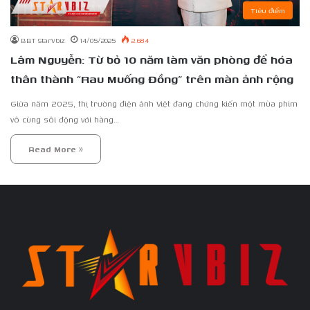
Tiêu điểm
BBT StarVbiz
14/05/2025
2.684
Lâm Nguyễn: Từ bỏ 10 năm làm văn phòng để hóa
thân thành “Rau Muống Đồng” trên màn ảnh rộng
Giữa năm 2025, thị trường điện ảnh Việt đang chứng kiến một mùa phim
vô cùng sôi động với hàng…
Read More »