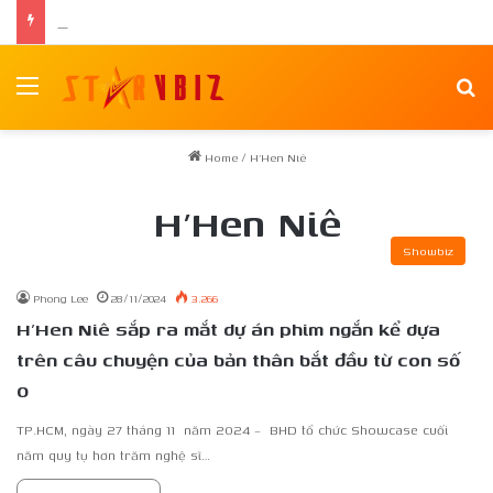
Nữ chính Tee Yod: Quỷ Ăn Tạng tái xuất trong phim kinh dị Quỷ Móc Mắt
Menu
Se
Home
/
H’Hen Niê
H’Hen Niê
Showbiz
Phong Lee
28/11/2024
3.266
H’Hen Niê sắp ra mắt dự án phim ngắn kể dựa
trên câu chuyện của bản thân bắt đầu từ con số
0
TP.HCM, ngày 27 tháng 11 năm 2024 – BHD tổ chức Showcase cuối
năm quy tụ hơn trăm nghệ sĩ…