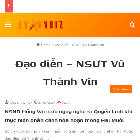
Nữ chính Tee Yod: Quỷ Ăn Tạng tái xuất trong phim kinh dị Quỷ Móc Mắt
Menu
Se
Home
/
Đạo diễn – NSƯT Vũ Thành Vin
Đạo diễn – NSƯT Vũ
Thành Vin
Tiêu điểm
BAN BIÊN TẬP
23/08/2024
7.271
NSND Hồng Vân cứu nguy nghệ sĩ Quyền Linh khi
thực hiện phân cảnh hỏa hoạn trong Hai Muối
Để có được một phân cảnh ngắn về trận hỏa hoạn trong phim Hai Muối,
đạo diễn Vũ Thành Vinh…