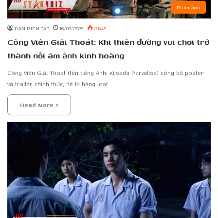
Phim ảnh
BAN BIÊN TẬP
16/07/2026
2.646
Công Viên Giải Thoát: Khi thiên đường vui chơi trở
thành nỗi ám ảnh kinh hoàng
Công Viên Giải Thoát (tên tiếng Anh: Kijsada Paradise) công bố poster
và trailer chính thức, hé lộ hàng loạt…
Read More »