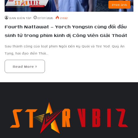
Phim ảnh
BAN BIÊN TẬP
07/07/2026
2.632
Fourth Nattawat – Yorch Yongsin cùng đối đầu
sinh tử trong phim kinh dị Công Viên Giải Thoát
Sau thành công của loạt phim Ngôi Đền Kỳ Quái và Tee Yod: Quỷ Ăn
Tạng, hai đạo diễn Thái…
Read More »