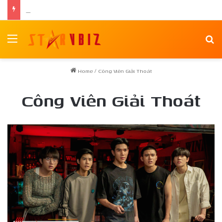
Nam vương Võ Minh Phụng ra mắt tập thơ đầu tay “Nghiêng Trong Dòng Suối”
Menu
Se
Home
/
Công Viên Giải Thoát
Công Viên Giải Thoát