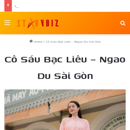
Nam vương Võ Minh Phụng ra mắt tập thơ đầu tay “Nghiêng Trong Dòng Suối”
Menu
Se
Home
/
Cô Sáu Bạc Liêu – Ngao Du Sài Gòn
Cô Sáu Bạc Liêu – Ngao
Du Sài Gòn