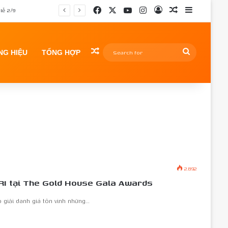
Facebook
X
YouTube
Instagram
Log In
Random Article
Sidebar
lễ 2/9
Random Article
Search
G HIỆU
TỔNG HỢP
for
2.892
TRI tại The Gold House Gala Awards
 giải danh giá tôn vinh những…