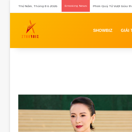
Thứ Năm, Tháng 8 6 2026
Breaking News
Phim Quý Tử Vượt Giàu th
SHOWBIZ
GIẢI 