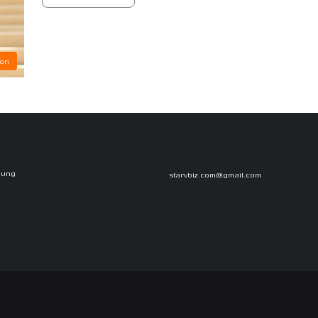
ion
Dung
starvbiz.com@gmail.com