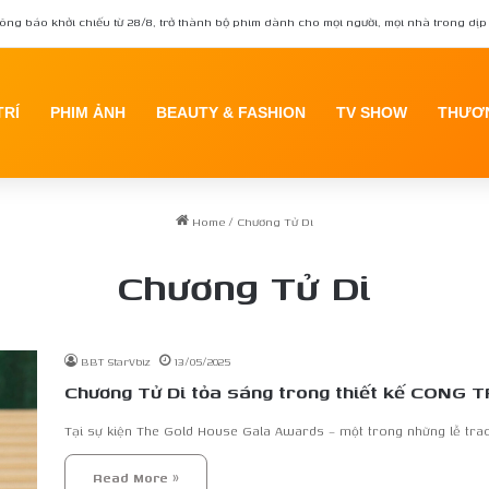
ông báo khởi chiếu từ 28/8, trở thành bộ phim dành cho mọi người, mọi nhà trong dịp 
TRÍ
PHIM ẢNH
BEAUTY & FASHION
TV SHOW
THƯƠN
Home
/
Chương Tử Di
Chương Tử Di
BBT StarVbiz
13/05/2025
Chương Tử Di tỏa sáng trong thiết kế CONG 
Tại sự kiện The Gold House Gala Awards – một trong những lễ trao
Read More »