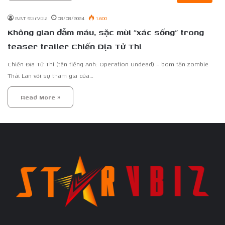
BBT StarVbiz
08/08/2024
1.600
Không gian đẫm máu, sặc mùi “xác sống” trong
teaser trailer Chiến Địa Tử Thi
Chiến Địa Tử Thi (tên tiếng Anh: Operation Undead) – bom tấn zombie
Thái Lan với sự tham gia của…
Read More »