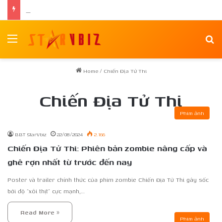
Nam vương Võ Minh Phụng ra mắt tập thơ đầu tay “Nghiêng Trong Dòng Suối”
Menu
Se
Home
/
Chiến Địa Tử Thi
Chiến Địa Tử Thi
Phim ảnh
BBT StarVbiz
22/08/2024
2.166
Chiến Địa Tử Thi: Phiên bản zombie nâng cấp và
ghê rợn nhất từ trước đến nay
Poster và trailer chính thức của phim zombie Chiến Địa Tử Thi gây sốc
bởi độ “xôi thịt” cực mạnh,…
Read More »
Phim ảnh