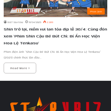
Phim ảnh
BBT StarVbiz
19/04/2025
2.389
Shin trở lại, niềm vui lan tỏa dịp lễ 30/4: Cùng đón
xem ‘Phim Shin Cậu Bé Bút Chì: Bí Ẩn Học Viện
Hoa Lệ Tenkasu’
Phim điện ảnh “Shin Cậu Bé Bút Chì: Bí Ẩn Học Viện Hoa Lệ Tenkasu”
(2021) chính thức lần đầu…
Read More »