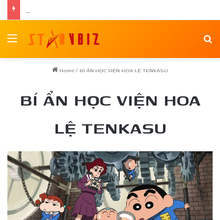
Nam vương Võ Minh Phụng ra mắt tập thơ đầu tay “Nghiêng Trong Dòng Suối”
Menu
Se
Home
/
BÍ ẨN HỌC VIỆN HOA LỆ TENKASU
BÍ ẨN HỌC VIỆN HOA
LỆ TENKASU