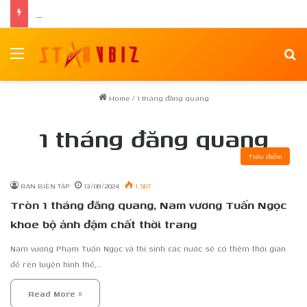
Nữ chính Tee Yod: Quỷ Ăn Tạng tái xuất trong phim kinh dị Quỷ Móc Mắt
Menu
Se
Home
/
1 tháng đăng quang
1 tháng đăng quang
Tiêu điểm
BAN BIÊN TẬP
13/08/2024
1.567
Tròn 1 tháng đăng quang, Nam vương Tuấn Ngọc
khoe bộ ảnh đậm chất thời trang
Nam vương Phạm Tuấn Ngọc và thí sinh các nước sẽ có thêm thời gian
để rèn luyện hình thể,…
Read More »