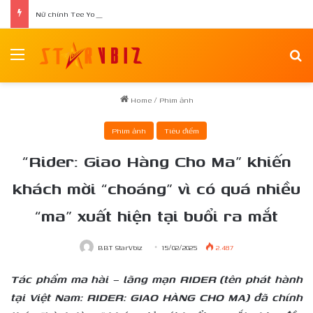
Nữ chính Tee Yod: Quỷ Ăn Tạng tái xuất trong phim kinh dị Quỷ Móc Mắt
Menu
Se
Home
/
Phim ảnh
Phim ảnh
Tiêu điểm
“Rider: Giao Hàng Cho Ma” khiến
khách mời “choáng” vì có quá nhiều
“ma” xuất hiện tại buổi ra mắt
BBT StarVbiz
15/02/2025
2.487
Tác phẩm ma hài – lãng mạn RIDER (tên phát hành
tại Việt Nam: RIDER: GIAO HÀNG CHO MA) đã chính