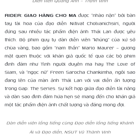
Diễn viên Quang Anh – Thịnh Vinh
RIDER: GIAO HÀNG CHO MA
được “nhào nặn” bởi bàn
tay tài hoa của đạo diễn Nitivat Cholvanichsiri, người
đứng sau nhiều tác phẩm điện ảnh Thái Lan được yêu
thích. Bộ phim quy tụ dàn diễn viên “khủng” của xứ sở
chùa vàng, bao gồm “nam thần” Mario Maurer – gương
mặt quen thuộc với khán giả quốc tế qua các bộ phim
đình đám như Tình người duyên ma hay The Love of
Siam, và “ngọc nữ” Freen Sarocha Chankimha, ngôi sao
đang lên của màn ảnh Thái Lan với vai diễn ấn tượng
trong Gap: The Series. Sự kết hợp giữa đạo diễn tài năng
và dàn sao đình đám hứa hẹn sẽ mang đến cho khán giả
một tác phẩm điện ảnh chất lượng và đáng mong đợi.
Dàn diễn viên lồng tiếng cùng Đạo diễn lồng tiếng Khánh
Ái và Đạo diễn, NSUT Vũ Thành Vinh