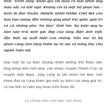
thức “trình làng” khán giả với buổi ra mắt phim đầy
màu sắc và bất ngờ. Không chỉ là một bộ phim hài –
kinh dị đơn thuần, RIDER: GIAO HÀNG CHO MA còn
hứa hẹn mang đến những giây phút thư giãn, giải trí
và cả những pha “hù dọa” thót tim. Sự kiện quy tụ
dàn sao trai xinh gái đẹp của làng điện ảnh Việt,
đặc biệt, sự xuất hiện của những “hồn ma” từ bộ
phim càng làm tăng thêm sự tò mò và hứng thú cho
người hâm mộ.
Góp mặt tại sự kiện đương nhiên không thể thiếu dàn
lồng tiếng diễn viên Mạc Văn Khoa, Huỳnh Thanh Trực và
Huỳnh Bảo Ngọc. Đây cũng là lần hiếm hoi Mạc Văn
Khoa đưa vợ cùng tham gia một sự kiện của làng giải trí,
cả hai tình tứ nắm tay nhau trên thảm đỏ.
Vợ chồng diễn viên Mạc Văn Khoa