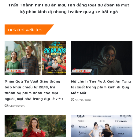
dự
Trấn Thành hint dự án mới, fan đồng loạt dự đoán là một
đoán
bộ phim kinh dị nhưng trailer quay xe bất ngờ
là
một
Related Articles
bộ
phim
kinh
dị
nhưng
trailer
quay
xe
Phim Quý Tử Vượt Giàu thông
Nữ chính Tee Yod: Quỷ Ăn Tạng
bất
báo khởi chiếu từ 28/8, trở
tái xuất trong phim kinh dị Quỷ
ngờ
thành bộ phim dành cho mọi
Móc Mắt
người, mọi nhà trong dịp lễ 2/9
04/08/2026
04/08/2026