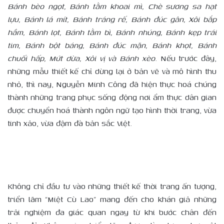
Bánh bèo ngọt, Bánh tằm khoai mì, Chè sương sa hạt
lựu, Bánh lá mít, Bánh tráng rế, Bánh đúc gân, Xôi bắp
hầm, Bánh lọt, Bánh tằm bì, Bánh nhúng, Bánh kẹp trái
tim, Bánh bột báng, Bánh đúc mặn, Bánh khọt, Bánh
chuối hấp, Mứt dừa, Xôi vị và Bánh xèo
. Nếu trước đây,
những mẫu thiết kế chỉ dừng lại ở bản vẽ và mô hình thu
nhỏ, thì nay, Nguyễn Minh Công đã hiện thực hoá chúng
thành những trang phục sống động nơi ẩm thực dân gian
được chuyển hoá thành ngôn ngữ tạo hình thời trang, vừa
tinh xảo, vừa đậm đà bản sắc Việt.
Không chỉ đầu tư vào những thiết kế thời trang ấn tượng,
triển lãm “Miệt Cù Lao” mang đến cho khán giả những
trải nghiệm đa giác quan ngay từ khi bước chân đến