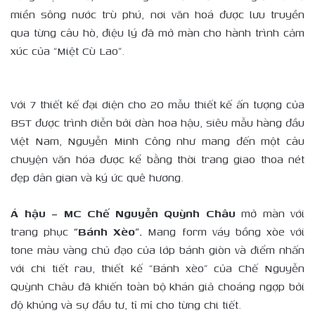
miền sông nước trù phú, nơi văn hoá được lưu truyền
qua từng câu hò, điệu lý đã mở màn cho hành trình cảm
xúc của “Miệt Cù Lao”.
Với 7 thiết kế đại diện cho 20 mẫu thiết kế ấn tượng của
BST được trình diễn bởi dàn hoa hậu, siêu mẫu hàng đầu
Việt Nam, Nguyễn Minh Công như mang đến một câu
chuyện văn hóa được kể bằng thời trang giao thoa nét
đẹp dân gian và ký ức quê hương.
Á hậu – MC Chế Nguyễn Quỳnh Châu
mở màn với
trang phục
“Bánh Xèo”.
Mang form váy bồng xòe với
tone màu vàng chủ đạo của lớp bánh giòn và điểm nhấn
với chi tiết rau, thiết kế “Bánh xèo” của Chế Nguyễn
Quỳnh Châu đã khiến toàn bộ khán giả choáng ngợp bởi
độ khủng và sự đầu tư, tỉ mỉ cho từng chi tiết.