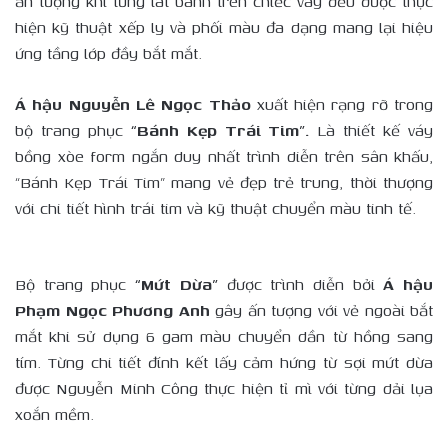
ấn tượng khi từng lát bánh trên chiếc váy đều được thực
hiện kỹ thuật xếp ly và phối màu đa dạng mang lại hiệu
ứng tầng lớp đầy bắt mắt.
Á hậu Nguyễn Lê Ngọc Thảo
xuất hiện rạng rỡ trong
bộ trang phục
“Bánh Kẹp Trái Tim”.
Là thiết kế váy
bồng xòe form ngắn duy nhất trình diễn trên sân khấu,
“Bánh Kẹp Trái Tim” mang vẻ đẹp trẻ trung, thời thượng
với chi tiết hình trái tim và kỹ thuật chuyển màu tinh tế.
Bộ trang phục
“Mứt Dừa”
được trình diễn bởi
Á hậu
Phạm Ngọc Phương Anh
gây ấn tượng với vẻ ngoài bắt
mắt khi sử dụng 6 gam màu chuyển dần từ hồng sang
tím. Từng chi tiết đính kết lấy cảm hứng từ sợi mứt dừa
được Nguyễn Minh Công thực hiện tỉ mì với từng dải lụa
xoắn mềm.