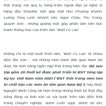
thời trang, nơi quy tụ hàng trăm người đẹp và nghệ sĩ
hàng đầu showbiz Việt góp mặt như
Phương Khánh,
Lương Thùy Linh, Khánh Vân, Ngọc Châu, Thu Trang,
Quỳnh Anh…
những gương mặt góp phần làm nên bức
tranh thăng hoa của triển lãm “Miệt Cù Lao”.
Không chỉ là một buổi triển lãm, “Miệt Cù Lao” là show
diễn độc bản – nơi những món bánh dân gian Nam Bộ
được tái sinh bằng ngôn ngữ thời trang hiện đại.
Bộ sưu
tập gồm 20 thiết kế được phát triển từ BST từng lập
Kỷ lục Việt Nam năm 2021 (“BST thời trang mini làm
từ chất liệu các món ăn dân gian Nam Bộ”),
nay được
Nguyễn Minh Công tái hiện trong những thiết kế thật đầy
sống động và tinh xảo và sải bước trên sàn diễn thời
trang chuyên nghiệ
p:
Bánh cuốn ngọt, Bánh da lợn,