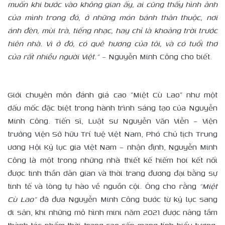
muốn khi bước vào không gian ấy, ai cũng thấy hình ảnh
của mình trong đó, ở những món bánh thân thuộc, nơi
ánh đèn, mùi trà, tiếng nhạc, hay chỉ là khoảng trời trước
hiên nhà. Vì ở đó, có quê hương của tôi, và có tuổi thơ
của rất nhiều người Việt.” –
Nguyễn Minh Công cho biết.
Giới chuyên môn đánh giá cao “Miệt Cù Lao” như một
dấu mốc đặc biệt trong hành trình sáng tạo của Nguyễn
Minh Công. Tiến sĩ, Luật sư Nguyễn Văn Viễn – Viện
trưởng Viện Sở hữu Trí tuệ Việt Nam, Phó Chủ tịch Trung
ương Hội Kỷ lục gia Việt Nam – nhận định, Nguyễn Minh
Công là một trong những nhà thiết kế hiếm hoi kết nối
được tinh thần dân gian và thời trang đương đại bằng sự
tinh tế và lòng tự hào về nguồn cội. Ông cho rằng
“Miệt
Cù Lao”
đã đưa Nguyễn Minh Công bước từ kỷ lục sang
di sản, khi những mô hình mini năm 2021 được nâng tầm