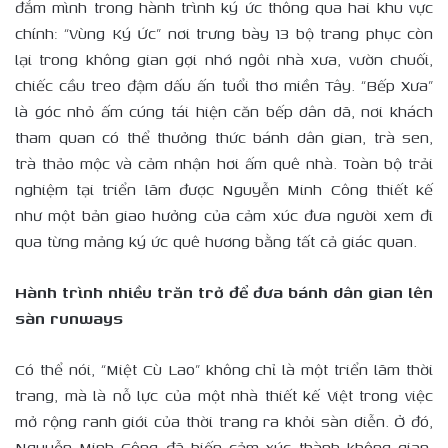
đắm mình trong hành trình ký ức thông qua hai khu vực
chính: “Vùng Ký Ức” nơi trưng bày 13 bộ trang phục còn
lại trong không gian gợi nhớ ngôi nhà xưa, vườn chuối,
chiếc cầu treo đậm dấu ấn tuổi thơ miền Tây. “Bếp Xưa”
là góc nhỏ ấm cúng tái hiện căn bếp dân dã, nơi khách
tham quan có thể thưởng thức bánh dân gian, trà sen,
trà thảo mộc và cảm nhận hơi ấm quê nhà. Toàn bộ trải
nghiệm tại triển lãm được Nguyễn Minh Công thiết kế
như một bản giao hưởng của cảm xúc đưa người xem đi
qua từng mảng ký ức quê hương bằng tất cả giác quan.
Hành trình nhiều trăn trở để đưa bánh dân gian lên
sàn runways
Có thể nói, “Miệt Cù Lao” không chỉ là một triển lãm thời
trang, mà là nỗ lực của một nhà thiết kế Việt trong việc
mở rộng ranh giới của thời trang ra khỏi sàn diễn. Ở đó,
Nguyễn Minh Công đã biến cảm xúc thành không gian,