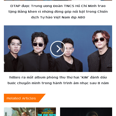
trao
DTAP được Trung ương Đoàn TNCS Hồ Chí Minh trao
tặng
tặng Bằng khen vì những đóng góp nổi bật trong Chiến
Bằng
dịch Tự hào Việt Nam dịp A80
khen
vì
hillies
những
ra
đóng
mắt
góp
album
nổi
phòng
bật
thu
trong
thứ
Chiến
hai
dịch
“KIM”
Tự
đánh
hillies ra mắt album phòng thu thứ hai “KIM” đánh dấu
hào
dấu
bước chuyển mình trong hành trình âm nhạc sau 8 năm
Việt
bước
Nam
chuyển
Related Articles
dịp
mình
A80
trong
hành
trình