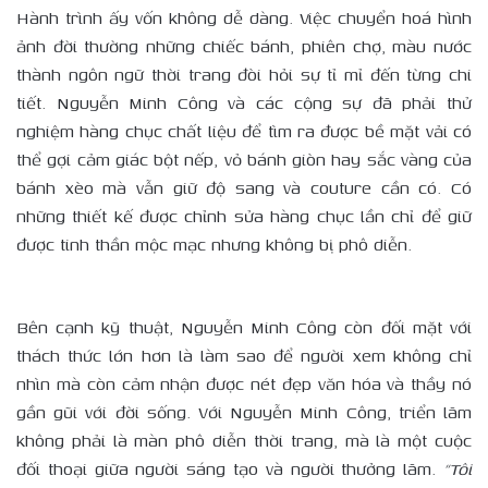
Hành trình ấy vốn không dễ dàng. Việc chuyển hoá hình
ảnh đời thường những chiếc bánh, phiên chợ, màu nước
thành ngôn ngữ thời trang đòi hỏi sự tỉ mỉ đến từng chi
tiết. Nguyễn Minh Công và các cộng sự đã phải thử
nghiệm hàng chục chất liệu để tìm ra được bề mặt vải có
thể gợi cảm giác bột nếp, vỏ bánh giòn hay sắc vàng của
bánh xèo mà vẫn giữ độ sang và couture cần có. Có
những thiết kế được chỉnh sửa hàng chục lần chỉ để giữ
được tinh thần mộc mạc nhưng không bị phô diễn.
Bên cạnh kỹ thuật, Nguyễn Minh Công còn đối mặt với
thách thức lớn hơn là làm sao để người xem không chỉ
nhìn mà còn cảm nhận được nét đẹp văn hóa và thầy nó
gần gũi với đời sống. Với Nguyễn Minh Công, triển lãm
không phải là màn phô diễn thời trang, mà là một cuộc
đối thoại giữa người sáng tạo và người thưởng lãm.
“Tôi