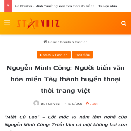
Hà Phương – Minh Tuyết hội ngộ trên thảm đỏ, kể câu chuyện phía sau tạo hình “nàng bướm”
Menu
Se
Home
/
Beauty & Fashion
Beauty & Fashion
Tiêu điểm
Nguyễn Minh Công: Người biến văn
hóa miền Tây thành huyền thoại
thời trang Việt
BBT StarVbiz
16/10/2025
3.354
“Miệt Cù Lao” – Cột mốc 10 năm làm nghề của
Nguyễn Minh Công: Triển lãm có một không hai của