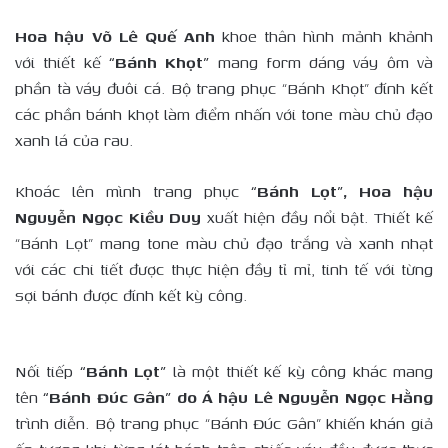
Hoa hậu Võ Lê Quế Anh
khoe thân hình mảnh khảnh
với thiết kế
“Bánh Khọt”
mang form dáng váy ôm và
phần tà váy đuôi cá. Bộ trang phục “Bánh Khọt” đính kết
các phần bánh khọt làm điểm nhấn với tone màu chủ đạo
xanh lá của rau.
Khoác lên mình trang phục
“Bánh Lọt”, Hoa hậu
Nguyễn Ngọc Kiều Duy
xuất hiện đầy nổi bật. Thiết kế
“Bánh Lọt” mang tone màu chủ đạo trắng và xanh nhạt
với các chi tiết được thực hiện đầy tỉ mỉ, tinh tế với từng
sợi bánh được đính kết kỳ công.
Nối tiếp
“Bánh Lọt”
là một thiết kế kỳ công khác mang
tên
“Bánh Đúc Gân” do Á hậu Lê Nguyễn Ngọc Hằng
trình diễn. Bộ trang phục “Bánh Đúc Gân” khiến khán giả