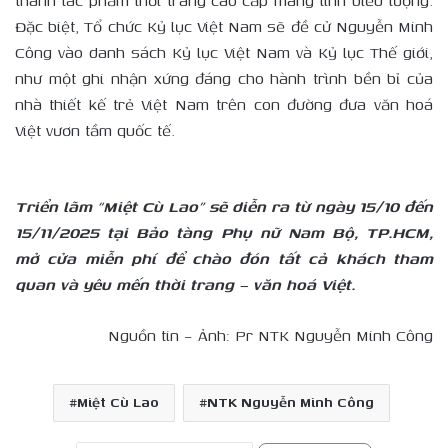
thành tác phẩm thời trang cao cấp mang tính biểu tượng.
Đặc biệt, Tổ chức Kỷ lục Việt Nam sẽ đề cử Nguyễn Minh
Công vào danh sách Kỷ lục Việt Nam và Kỷ lục Thế giới,
như một ghi nhận xứng đáng cho hành trình bền bỉ của
nhà thiết kế trẻ Việt Nam trên con đường đưa văn hoá
Việt vươn tầm quốc tế.
Triển lãm “Miệt Cù Lao” sẽ diễn ra từ ngày 15/10 đến
15/11/2025 tại Bảo tàng Phụ nữ Nam Bộ, TP.HCM,
mở cửa miễn phí để chào đón tất cả khách tham
quan và yêu mến thời trang – văn hoá Việt.
Nguồn tin – Ảnh: Pr NTK Nguyễn Minh Công
Miệt Cù Lao
NTK Nguyễn Minh Công