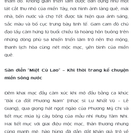
thảm đỏ. Không gian triển lãm được dàn dựng như một
lát cắt thu nhỏ của miền Tây, nơi hình ảnh làng quê, mái
nhà, bến nước và chợ Tết được tái hiện qua ánh sáng,
sắc màu và bố cục trưng bày tinh tế. Gam cam đỏ chủ
đạo lấy cảm hứng từ buổi chiều tà hoàng hôn buông trên
những dòng phù sa khiến triển lãm trở nên thơ mộng,
thanh lịch hòa cùng nét mộc mạc, yên bình của miền
quê.
Sàn diễn “Miệt Cù Lao” – Khi thời trang kể chuyện
miền sông nước
Đêm khai mạc đầy cảm xúc khi mở đầu bằng ca khúc
“Bài ca đất Phương Nam” (nhạc sĩ Lư Nhất Vũ – Lê
Giang), qua giọng hát ngọt ngào của Phương Mỹ Chi và
tiết mục múa lý cây bông của mẫu nhí Ruby Tâm Nhi.
Hai tiết mục với giai điệu mộc mạc, thân thương nhưng
cũng mạnh mẽ, hào hùng đã dẫn dắt khán giả trở về