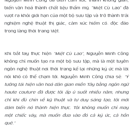
biến văn hoá thành chất liệu thẩm mỹ. “Miệt Cù Lao” đã
vượt ra khỏi giới hạn của một bộ sưu tập và trở thành trải
nghiệm nghệ thuật thị giác, cảm xúc hiếm có. độc đáo
trong làng thời trang Việt.
Khi bắt tay thực hiện
“Miệt Cù Lao”
, Nguyễn Minh Công
không chỉ muốn tạo ra một bộ sưu tập, mà là một tuyên
ngôn nghệ thuật nơi thời trang kể lại những ký ức mà lời
nói khó có thể chạm tới. Nguyễn Minh Công chia sẻ:
“Ý
tưởng tái hiện văn hoá dân gian miền Tây bằng ngôn ngữ
haute couture đã được tôi ấp ủ suốt nhiều năm, nhưng
chỉ khi đủ chín về kỹ thuật và tư duy sáng tạo, tôi mới
dám biến nó thành hiện thực. Tôi không muốn chỉ may
một chiếc váy, mà muốn đưa vào đó cả ký ức, cả hồn
quê.”