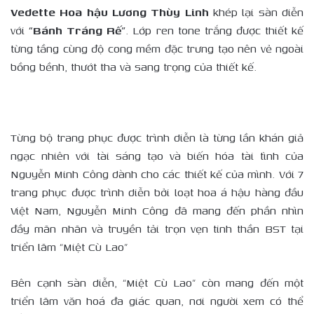
Vedette Hoa hậu Lương Thùy Linh
khép lại sàn diễn
với
“Bánh Tráng Rế”
. Lớp ren tone trắng được thiết kế
từng tầng cùng độ cong mềm đặc trưng tạo nên vẻ ngoài
bồng bềnh, thướt tha và sang trọng của thiết kế.
Từng bộ trang phục được trình diễn là từng lần khán giả
ngạc nhiên với tài sáng tạo và biến hóa tài tình của
Nguyễn Minh Công dành cho các thiết kế của mình. Với 7
trang phục được trình diễn bởi loạt hoa á hậu hàng đầu
Việt Nam, Nguyễn Minh Công đã mang đến phần nhìn
đầy mãn nhãn và truyền tải trọn vẹn tinh thần BST tại
triển lãm “Miệt Cù Lao”
Bên cạnh sàn diễn, “Miệt Cù Lao” còn mang đến một
triển lãm văn hoá đa giác quan, nơi người xem có thể