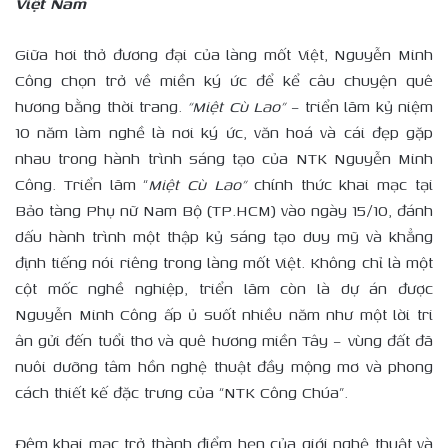
Việt Nam
Giữa hơi thở đương đại của làng mốt Việt, Nguyễn Minh
Công chọn trở về miền ký ức để kể câu chuyện quê
hương bằng thời trang.
“Miệt Cù Lao”
– triển lãm kỷ niệm
10 năm làm nghề là nơi ký ức, văn hoá và cái đẹp gặp
nhau trong hành trình sáng tạo của NTK Nguyễn Minh
Công. Triển lãm “
Miệt Cù Lao”
chính thức khai mạc tại
Bảo tàng Phụ nữ Nam Bộ (TP.HCM) vào ngày 15/10, đánh
dấu hành trình một thập kỷ sáng tạo duy mỹ và khẳng
định tiếng nói riêng trong làng mốt Việt. Không chỉ là một
cột mốc nghề nghiệp, triển lãm còn là dự án được
Nguyễn Minh Công ấp ủ suốt nhiều năm như một lời tri
ân gửi đến tuổi thơ và quê hương miền Tây – vùng đất đã
nuôi dưỡng tâm hồn nghệ thuật đầy mộng mơ và phong
cách thiết kế đặc trưng của “NTK Công Chúa”.
Đêm khai mạc trở thành điểm hẹn của giới nghệ thuật và