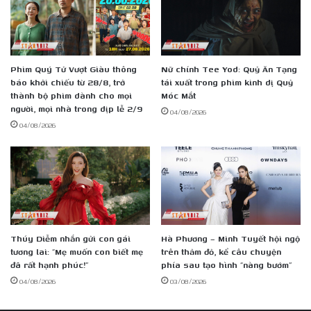
âm
nhạc
sau
8
Phim Quý Tử Vượt Giàu thông
Nữ chính Tee Yod: Quỷ Ăn Tạng
năm
báo khởi chiếu từ 28/8, trở
tái xuất trong phim kinh dị Quỷ
thành bộ phim dành cho mọi
Móc Mắt
người, mọi nhà trong dịp lễ 2/9
04/08/2026
04/08/2026
Thúy Diễm nhắn gửi con gái
Hà Phương – Minh Tuyết hội ngộ
tương lai: “Mẹ muốn con biết mẹ
trên thảm đỏ, kể câu chuyện
đã rất hạnh phúc!”
phía sau tạo hình “nàng bướm”
04/08/2026
03/08/2026