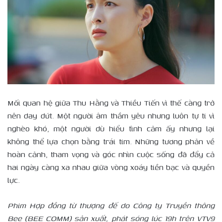
Mối quan hệ giữa Thu Hằng và Thiều Tiến vì thế càng trở
nên day dứt. Một người âm thầm yêu nhưng luôn tự ti vì
nghèo khó, một người dù hiểu tình cảm ấy nhưng lại
không thể lựa chọn bằng trái tim. Những tương phản về
hoàn cảnh, tham vọng và góc nhìn cuộc sống đã đẩy cả
hai ngày càng xa nhau giữa vòng xoáy tiền bạc và quyền
lực.
Phim Hợp đồng từ thượng đế do Công ty Truyền thông
Bee (BEE COMM) sản xuất, phát sóng lúc 19h trên VTV9