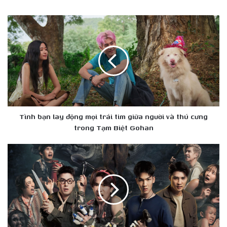
Tình
bạn
lay
động
mọi
trái
tim
giữa
người
và
Tình bạn lay động mọi trái tim giữa người và thú cưng
thú
trong Tạm Biệt Gohan
cưng
trong
‘Ngôi
Tạm
Đền
Biệt
Kỳ
Gohan
Quái
5’
trở
lại,
tiếp