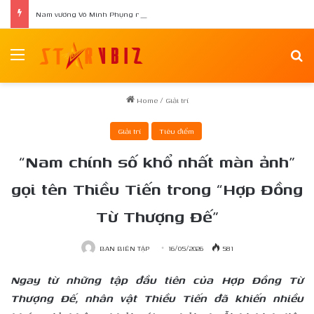
Nam vương Võ Minh Phụng ra mắt tập thơ đầu tay “Nghiêng Trong Dòng Suối”
Menu
Se
Home
/
Giải trí
Giải trí
Tiêu điểm
“Nam chính số khổ nhất màn ảnh”
gọi tên Thiều Tiến trong “Hợp Đồng
Từ Thượng Đế”
BAN BIÊN TẬP
16/05/2026
581
Ngay từ những tập đầu tiên của Hợp Đồng Từ
Thượng Đế, nhân vật Thiều Tiến đã khiến nhiều