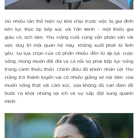
Dù nhiều lần thể hiện sự khó chịu trước việc bị gia đình
liên tục thúc ép tiếp xúc với Tấn Minh – một thiếu gia
giàu có, lịch lãm, Thu Hằng cuối cùng vẫn phân vân với
việc duy trì mối quan hệ này. Không xuất phát từ tình
yêu, sự lựa chọn của cô phần nhiều đến từ áp lực cuộc
sống, mong muốn đổi đời và cả nỗi sợ phải tiếp tục sống
trong cảnh thiếu thốn. Chính điều đó khiến nhân vật Thu
Hằng trở thành tuyến vai có nhiều giằng xé nội tâm: vừa
muốn sống thật với cảm xúc, vừa không đủ can đảm để
bước ra khỏi những lợi ích và sự sắp đặt xung quanh
mình.