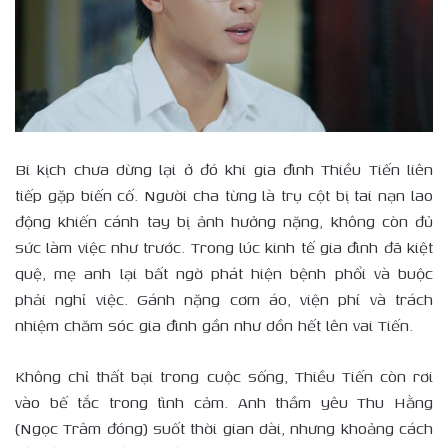
Bi kịch chưa dừng lại ở đó khi gia đình Thiều Tiến liên
tiếp gặp biến cố. Người cha từng là trụ cột bị tai nạn lao
động khiến cánh tay bị ảnh hưởng nặng, không còn đủ
sức làm việc như trước. Trong lúc kinh tế gia đình đã kiệt
quệ, mẹ anh lại bất ngờ phát hiện bệnh phổi và buộc
phải nghỉ việc. Gánh nặng cơm áo, viện phí và trách
nhiệm chăm sóc gia đình gần như dồn hết lên vai Tiến.
Không chỉ thất bại trong cuộc sống, Thiều Tiến còn rơi
vào bế tắc trong tình cảm. Anh thầm yêu Thu Hằng
(Ngọc Trâm đóng) suốt thời gian dài, nhưng khoảng cách