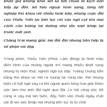
khán giả không khỏi xót xa bởi chuỗi bi kịch liên
tiếp ập đến. Sở hữu ngoại hình sáng, từng tốt
nghiệp thủ khoa với nhiều hoài bão, nhưng cuộc đời
của Thiều Tiến lại liên tục rơi vào ngõ cụt khi mọi
cánh cửa tương lai dường như lần lượt khép lại
trước mắt anh.
Chàng trai mang giấc mơ đổi đời nhưng liên tiếp bị
số phận vùi dập
Trong phim, Thiều Tiến (Phúc Lâm đóng) là hình mẫu
điển hình của những người trẻ mang nhiều khát vọng
nhưng bị hiện thực nghiệt ngã vùi dập. Tưởng chừng tấm
bằng thủ khoa sẽ mở ra tương lai rộng lớn, thế nhưng
biến cố bất ngờ xảy ra khi người quen từng hứa giới thiệu
việc làm cho anh đột ngột qua đời. Cơ hội công việc tốt
cũng vì vậy mà tan biến, đẩy Tiến vào chuỗi ngày chật
vật đi xin việc khắp nơi nhưng liên tục bị từ chối.