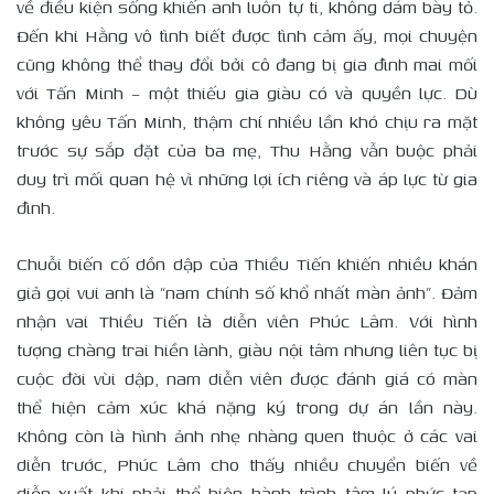
về điều kiện sống khiến anh luôn tự ti, không dám bày tỏ.
Đến khi Hằng vô tình biết được tình cảm ấy, mọi chuyện
cũng không thể thay đổi bởi cô đang bị gia đình mai mối
với Tấn Minh – một thiếu gia giàu có và quyền lực. Dù
không yêu Tấn Minh, thậm chí nhiều lần khó chịu ra mặt
trước sự sắp đặt của ba mẹ, Thu Hằng vẫn buộc phải
duy trì mối quan hệ vì những lợi ích riêng và áp lực từ gia
đình.
Chuỗi biến cố dồn dập của Thiều Tiến khiến nhiều khán
giả gọi vui anh là “nam chính số khổ nhất màn ảnh”. Đảm
nhận vai Thiều Tiến là diễn viên Phúc Lâm. Với hình
tượng chàng trai hiền lành, giàu nội tâm nhưng liên tục bị
cuộc đời vùi dập, nam diễn viên được đánh giá có màn
thể hiện cảm xúc khá nặng ký trong dự án lần này.
Không còn là hình ảnh nhẹ nhàng quen thuộc ở các vai
diễn trước, Phúc Lâm cho thấy nhiều chuyển biến về
diễn xuất khi phải thể hiện hành trình tâm lý phức tạp