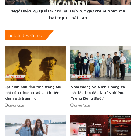
tục
giữ
‘Ngôi Đền Kỳ Quái 5’ trở lại, tiếp tục giữ chuỗi phim ma
chuỗi
hài top 1 Thái Lan
phim
ma
Related Articles
hài
top
1
Thái
Lan
Lạt hình ảnh đầu tiên trong MV
Nam vương Võ Minh Phụng ra
mới của Phương Mỹ Chi khiến
mắt tập thơ đầu tay “Nghiêng
khán giả trầm trồ
Trong Dòng Suối”
08/08/2026
08/08/2026