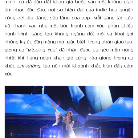
mình, cô đã dẫn dắt khán giả bước vào một không gian
âm nhạc độc đáo, nơi sự hiện đại của indie hòa quyện
cùng nét dịu dàng, sâu lắng của pop. Mỗi sáng tác của
Vũ Thanh Vân như một bức tranh cảm xúc, phản chiếu
hành trình sáng tạo không ngừng đổi mới và khơi gợi
những ký ức đầy mộng mơ. Đặc biệt, trong phần giao lưu,
giọng ca “Missing You” đã nhận được sự yêu mến nồng
nhiệt khi hàng ngàn khán giả cùng hòa giọng trong ca
khúc
Em Không
, tạo nên một khoảnh khắc tràn đầy cảm
xúc.