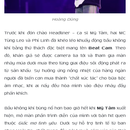
Hoàng Dũng
Trước khi đón chào Headliner – ca sĩ Mỹ Tâm, hai MC
Tùng Leo và Phí Linh đã khéo léo khuấy động bầu không
khí bằng thử thách đặc biệt mang tên
Beat Cam
. Theo
đó, khán giả sẽ được camera lia tới và tham gia màn
nhảy múa dưới mưa theo từng giai điệu sôi động phát ra
từ sân khấu. Sự hưởng ứng nồng nhiệt của hàng ngàn
người đã biến cơn mưa thành “chất xúc tác” cho bữa tiệc
âm nhạc, khi ai nấy đều hòa mình vào điệu nhảy đầy
phấn khích.
Bầu không khí bùng nổ hơn bao giờ hết khi
Mỹ Tâm
xuất
hiện, mở màn phần trình diễn của mình với bản hit quen
thuộc
G
iấc mơ tình yêu
. Dưới sự hỗ trợ tinh tế từ ban