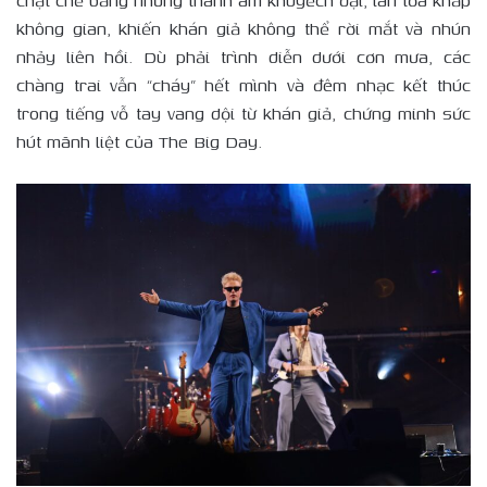
chặt chẽ bằng những thanh âm khuyếch đại, lan tỏa khắp
không gian, khiến khán giả không thể rời mắt và nhún
nhảy liên hồi. Dù phải trình diễn dưới cơn mưa, các
chàng trai vẫn “cháy” hết mình và đêm nhạc kết thúc
trong tiếng vỗ tay vang dội từ khán giả, chứng minh sức
hút mãnh liệt của The Big Day.