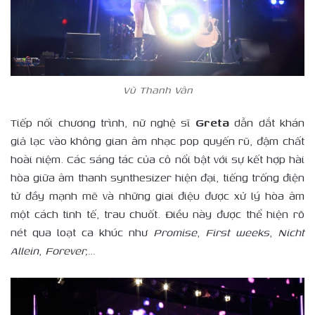
Vũ Thanh Vân
Tiếp nối chương trình, nữ nghệ sĩ
Greta
dẫn dắt khán
giả lạc vào không gian âm nhạc pop quyến rũ, đậm chất
hoài niệm. Các sáng tác của cô nổi bật với sự kết hợp hài
hòa giữa âm thanh synthesizer hiện đại, tiếng trống điện
tử đầy mạnh mẽ và những giai điệu được xử lý hòa âm
một cách tinh tế, trau chuốt. Điều này được thể hiện rõ
nét qua loạt ca khúc như
Promise
,
First
w
eeks
,
Nicht
Allein
,
Forever
,
…