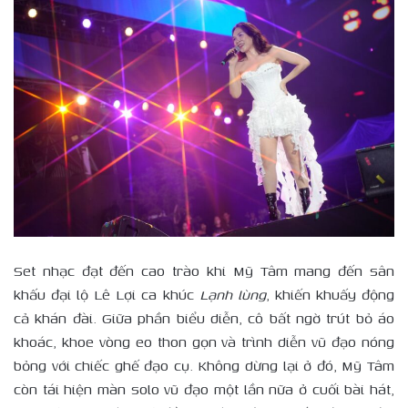
Set nhạc đạt đến cao trào khi Mỹ Tâm mang đến sân
khấu đại lộ Lê Lợi ca khúc
L
ạnh lùng
, khiến khuấy động
cả khán đài. Giữa phần biểu diễn, cô bất ngờ trút bỏ áo
khoác, khoe vòng eo thon gọn và trình diễn vũ đạo nóng
bỏng với chiếc ghế đạo cụ. Không dừng lại ở đó, Mỹ Tâm
còn tái hiện màn solo vũ đạo một lần nữa ở cuối bài hát,