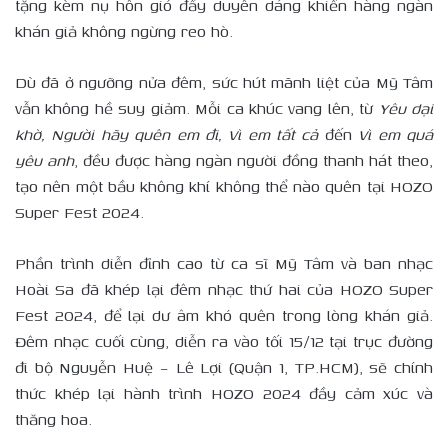
tặng kèm nụ hôn gió đầy duyên dáng khiến hàng ngàn
khán giả không ngừng reo hò.
Dù đã ở ngưỡng nửa đêm, sức hút mãnh liệt của Mỹ Tâm
vẫn không hề suy giảm. Mỗi ca khúc vang lên, từ
Y
êu dại
khờ,
N
gười hãy quên em đi,
V
ì em tất cả
đến
V
ì em quá
yêu anh
, đều được hàng ngàn người đồng thanh hát theo,
tạo nên một bầu không khí không thể nào quên tại HOZO
Super Fest 2024.
Phần trình diễn đỉnh cao từ ca sĩ Mỹ Tâm và ban nhạc
Hoài Sa đã khép lại đêm nhạc thứ hai của HOZO Super
Fest 2024, để lại dư âm khó quên trong lòng khán giả.
Đêm nhạc cuối cùng, diễn ra vào tối 15/12 tại trục đường
đi bộ Nguyễn Huệ – Lê Lợi (Quận 1, TP.HCM), sẽ chính
thức khép lại hành trình HOZO 2024 đầy cảm xúc và
thăng hoa.