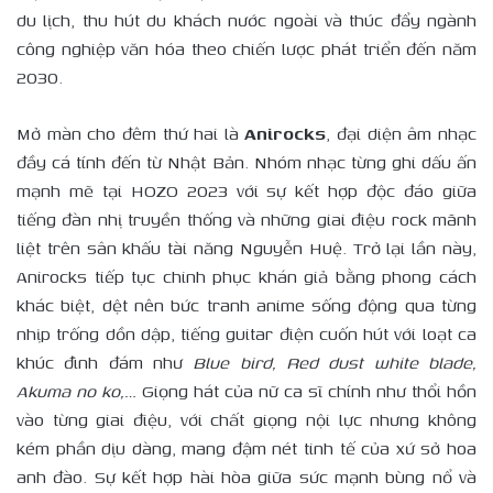
du lịch, thu hút du khách nước ngoài và thúc đẩy ngành
công nghiệp văn hóa theo chiến lược phát triển đến năm
2030.
Mở màn cho đêm thứ hai là
Anirocks
, đại diện âm nhạc
đầy cá tính đến từ Nhật Bản. Nhóm nhạc từng ghi dấu ấn
mạnh mẽ tại HOZO 2023 với sự kết hợp độc đáo giữa
tiếng đàn nhị truyền thống và những giai điệu rock mãnh
liệt trên sân khấu tài năng Nguyễn Huệ. Trở lại lần này,
Anirocks tiếp tục chinh phục khán giả bằng phong cách
khác biệt, dệt nên bức tranh anime sống động qua từng
nhịp trống dồn dập, tiếng guitar điện cuốn hút với loạt ca
khúc đình đám như
Blue
b
ird, Red
d
ust
w
hite
b
lade,
Akuma
n
o
k
o
,
…
Giọng hát của nữ ca sĩ chính như thổi hồn
vào từng giai điệu, với chất giọng nội lực nhưng không
kém phần dịu dàng, mang đậm nét tinh tế của xứ sở hoa
anh đào. Sự kết hợp hài hòa giữa sức mạnh bùng nổ và