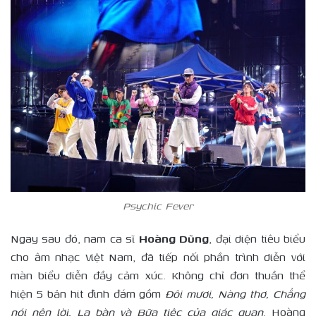
Psychic Fever
Ngay sau đó, nam ca sĩ
Hoàng Dũng
, đại diện tiêu biểu
cho âm nhạc Việt Nam, đã tiếp nối phần trình diễn với
màn biểu diễn đầy cảm xúc. Không chỉ đơn thuần thể
hiện 5 bản hit đình đám gồm
Đôi mươi, Nàng
t
hơ, Chẳng
n
ói
n
ên
l
ời, La
b
àn và Bữa
t
iệc
c
ủa
g
iác
q
uan
, Hoàng