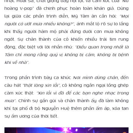
nhạc Hoài Sa, chất giọng đầy nội lực và cảm xúc của “Nữ
hoàng V-pop” đã chinh phục hoàn toàn khán giả. Dừng
lại giữa các phần trình diễn, Mỹ Tâm ân cần hỏi:
“Mọi
người có ướt mưa nhiều không?”
, ánh mắt lộ rõ sự lo lắng
khi thấy người hâm mộ phải đứng dưới cơn mưa không
ngớt. Sự chân thành của cô khiến nhiều trái tim rung
động, đặc biệt với lời nhắn nhủ:
“Điều quan trọng nhất là
Tâm chỉ mong rằng quý vị không bị cảm, không bị bệnh
khi về nhà”
.
Trong phần trình bày ca khúc
N
ơi mình dừng chân
, đến
câu hát
“thật lòng xin lỗi”
, cô không ngần ngại lồng ghép
cảm xúc thật:
“Xin lỗi vì đã để các bạn nghe nhạc trong
mưa”
.
Chính sự gần gũi và chân thành ấy đã làm không
khí tại phố đi bộ Nguyễn Huệ thêm phần ấm áp, xóa tan
sự ẩm ương của thời tiết.