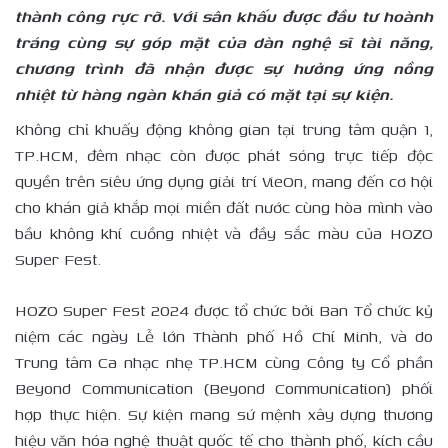
thành công rực rỡ. Với sân khấu được đầu tư hoành
tráng cùng sự góp mặt của dàn nghệ sĩ tài năng,
chương trình đã nhận được sự hưởng ứng nồng
nhiệt từ hàng ngàn khán giả có mặt tại sự kiện.
Không chỉ khuấy động không gian tại trung tâm quận 1,
TP.HCM, đêm nhạc còn được phát sóng trực tiếp độc
quyền trên siêu ứng dụng giải trí VieOn, mang đến cơ hội
cho khán giả khắp mọi miền đất nước cùng hòa mình vào
bầu không khí cuồng nhiệt và đầy sắc màu của HOZO
Super Fest.
HOZO Super Fest 2024 được tổ chức bởi Ban Tổ chức kỷ
niệm các ngày Lễ lớn Thành phố Hồ Chí Minh, và do
Trung tâm Ca nhạc nhẹ TP.HCM cùng Công ty Cổ phần
Beyond Communication (Beyond Communication) phối
hợp thực hiện. Sự kiện mang sứ mệnh xây dựng thương
hiệu văn hóa nghệ thuật quốc tế cho thành phố, kích cầu