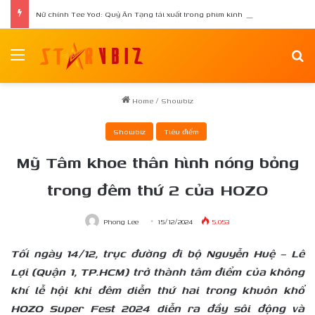
Nữ chính Tee Yod: Quỷ Ăn Tạng tái xuất trong phim kinh dị Quỷ Móc Mắt
Menu
Se
Home
/
Showbiz
Showbiz
Tiêu điểm
Mỹ Tâm khoe thân hình nóng bỏng
trong đêm thứ 2 của HOZO
Phong Lee
15/12/2024
5.053
Tối ngày 14/12, trục đường đi bộ Nguyễn Huệ – Lê
Lợi (Quận 1, TP.HCM) trở thành tâm điểm của không
khí lễ hội khi đêm diễn thứ hai trong khuôn khổ
HOZO Super Fest 2024 diễn ra đầy sôi động và