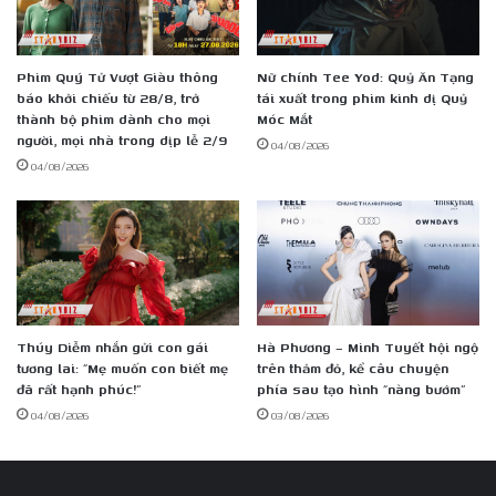
Phim Quý Tử Vượt Giàu thông
Nữ chính Tee Yod: Quỷ Ăn Tạng
báo khởi chiếu từ 28/8, trở
tái xuất trong phim kinh dị Quỷ
thành bộ phim dành cho mọi
Móc Mắt
người, mọi nhà trong dịp lễ 2/9
04/08/2026
04/08/2026
Thúy Diễm nhắn gửi con gái
Hà Phương – Minh Tuyết hội ngộ
tương lai: “Mẹ muốn con biết mẹ
trên thảm đỏ, kể câu chuyện
đã rất hạnh phúc!”
phía sau tạo hình “nàng bướm”
04/08/2026
03/08/2026