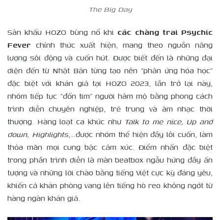
The Big Day
Sân khấu HOZO bùng nổ khi
các chàng trai Psychic
Fever
chính thức xuất hiện, mang theo nguồn năng
lượng sôi động và cuốn hút. Được biết đến là những đại
diện đến từ Nhật Bản từng tạo nên “phản ứng hóa học”
đặc biệt với khán giả tại HOZO 2023, lần trở lại này,
nhóm tiếp tục “đốn tim” người hâm mộ bằng phong cách
trình diễn chuyên nghiệp, trẻ trung và âm nhạc thời
thượng. Hàng loạt ca khúc như
Talk
t
o
m
e
n
ice, Up
a
nd
d
own, Highlights
,…được nhóm thể hiện đầy lôi cuốn, làm
thỏa mãn mọi cung bậc cảm xúc. Điểm nhấn đặc biệt
trong phần trình diễn là màn beatbox ngẫu hứng đầy ấn
tượng và những lời chào bằng tiếng Việt cực kỳ đáng yêu,
khiến cả khán phòng vang lên tiếng hò reo không ngớt từ
hàng ngàn khán giả.