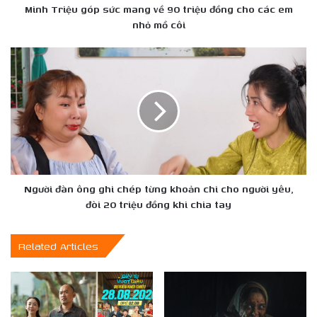
và
Minh Triệu góp sức mang về 90 triệu đồng cho các em
siêu
nhỏ mồ côi
mẫu
Minh
Người
Triệu
đàn
góp
ông
sức
ghi
mang
chép
về
từng
90
khoản
triệu
chi
đồng
cho
cho
người
Người đàn ông ghi chép từng khoản chi cho người yêu,
các
yêu,
đòi 20 triệu đồng khi chia tay
em
đòi
nhỏ
20
Related Articles
mồ
triệu
côi
đồng
khi
chia
tay