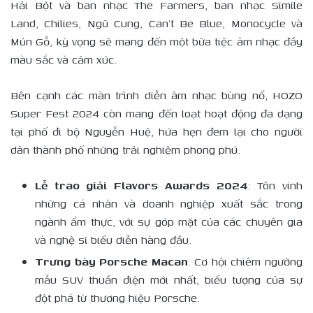
Hải Bột và ban nhạc The Farmers, ban nhạc Simile
Land, Chilies, Ngũ Cung, Can’t Be Blue, Monocycle và
Mủn Gỗ, kỳ vọng sẽ mang đến một bữa tiệc âm nhạc đầy
màu sắc và cảm xúc.
Bên cạnh các màn trình diễn âm nhạc bùng nổ, HOZO
Super Fest 2024 còn mang đến loạt hoạt động đa dạng
tại phố đi bộ Nguyễn Huệ, hứa hẹn đem lại cho người
dân thành phố những trải nghiệm phong phú.
Lễ trao giải Flavors Awards 2024
: Tôn vinh
những cá nhân và doanh nghiệp xuất sắc trong
ngành ẩm thực, với sự góp mặt của các chuyên gia
và nghệ sĩ biểu diễn hàng đầu.
Trưng bày Porsche Macan
: Cơ hội chiêm ngưỡng
mẫu SUV thuần điện mới nhất, biểu tượng của sự
đột phá từ thương hiệu Porsche.