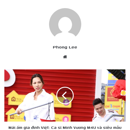
Phong Lee
Website
Mái
ấm
gia
đình
Việt:
Ca
sĩ
Minh
Vương
M4U
Mái ấm gia đình Việt: Ca sĩ Minh Vương M4U và siêu mẫu