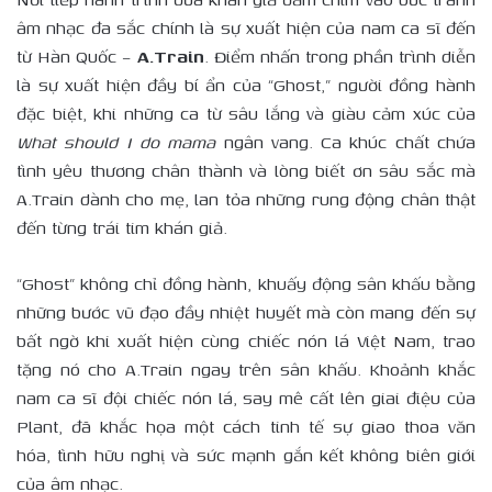
âm nhạc đa sắc chính là sự xuất hiện của nam ca sĩ đến
từ Hàn Quốc –
A.Train
. Điểm nhấn trong phần trình diễn
là sự xuất hiện đầy bí ẩn của “Ghost,” người đồng hành
đặc biệt, khi những ca từ sâu lắng và giàu cảm xúc của
What
s
hould I
d
o
m
ama
ngân vang. Ca khúc chất chứa
tình yêu thương chân thành và lòng biết ơn sâu sắc mà
A.Train dành cho mẹ, lan tỏa những rung động chân thật
đến từng trái tim khán giả.
“Ghost” không chỉ đồng hành, khuấy động sân khấu bằng
những bước vũ đạo đầy nhiệt huyết mà còn mang đến sự
bất ngờ khi xuất hiện cùng chiếc nón lá Việt Nam, trao
tặng nó cho A.Train ngay trên sân khấu. Khoảnh khắc
nam ca sĩ đội chiếc nón lá, say mê cất lên giai điệu của
Plant, đã khắc họa một cách tinh tế sự giao thoa văn
hóa, tình hữu nghị và sức mạnh gắn kết không biên giới
của âm nhạc.