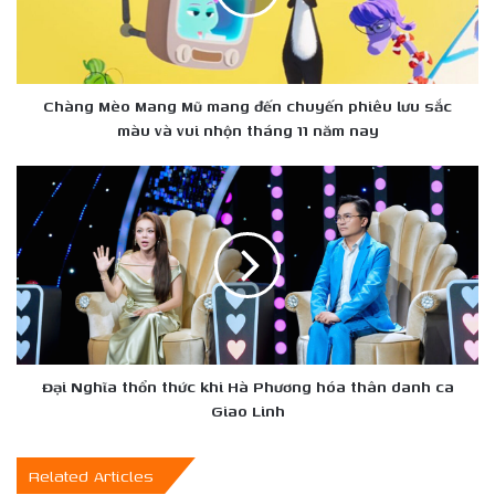
đến
chuyến
phiêu
lưu
sắc
Chàng Mèo Mang Mũ mang đến chuyến phiêu lưu sắc
màu
màu và vui nhộn tháng 11 năm nay
và
vui
Đại
nhộn
Nghĩa
tháng
thổn
11
thức
năm
khi
nay
Hà
Phương
hóa
thân
danh
Đại Nghĩa thổn thức khi Hà Phương hóa thân danh ca
ca
Giao Linh
Giao
Linh
Related Articles