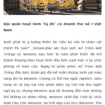
Đội quân hoạt hình “tỷ đô” có doanh thu số 1 Việt
Nam
Xuất phát từ ý tưởng thiên tài “nếu kẻ xấu là nhân vật
chính thì sao?”,
Despicable Me (tựa Việt: Kẻ Trộm Mặt
Trăng)
và
Minions
sau hơn 16 năm phát triển đã trở
thành thương hiệu hoạt hình đầu tiên vượt mốc 5 tỷ USD
phòng vé toàn cầu. Ngay từ phần phim
Kẻ Trộm Mặt
Trăng
đầu tiên, khán giả đã mê mẩn những sinh vật màu
vàng tên là Minions. Chúng có thể hơi ngốc nghếch, siêu
vụng về, là tay sai cho phản diện, lại còn nói thứ ngôn
ngữ kỳ lạ, nhưng Minions quá dễ thương đến mức không
thể không có phim riêng.
Minions 2015
đạt 1,159 tỷ USD
toàn cầu, còn
Minions: Sự trỗi dậy của Gru (Minions: The