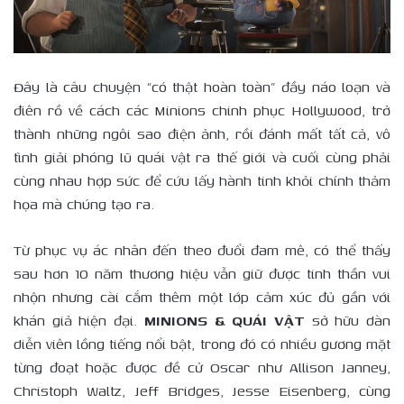
Đây là câu chuyện “có thật hoàn toàn” đầy náo loạn và
điên rồ về cách các Minions chinh phục Hollywood, trở
thành những ngôi sao điện ảnh, rồi đánh mất tất cả, vô
tình giải phóng lũ quái vật ra thế giới và cuối cùng phải
cùng nhau hợp sức để cứu lấy hành tinh khỏi chính thảm
họa mà chúng tạo ra.
Từ phục vụ ác nhân đến theo đuổi đam mê, có thể thấy
sau hơn 10 năm thương hiệu vẫn giữ được tinh thần vui
nhộn nhưng cài cắm thêm một lớp cảm xúc đủ gần với
khán giả hiện đại.
MINIONS & QUÁI VẬT
sở hữu dàn
diễn viên lồng tiếng nổi bật, trong đó có nhiều gương mặt
từng đoạt hoặc được đề cử Oscar như Allison Janney,
Christoph Waltz, Jeff Bridges, Jesse Eisenberg, cùng