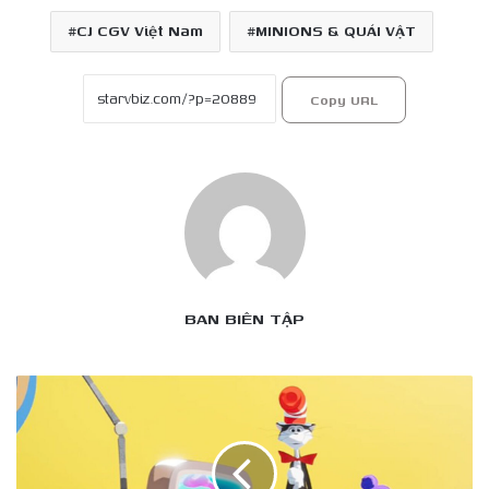
CJ CGV Việt Nam
MINIONS & QUÁI VẬT
Copy URL
BAN BIÊN TẬP
Chàng
Mèo
Mang
Mũ
mang