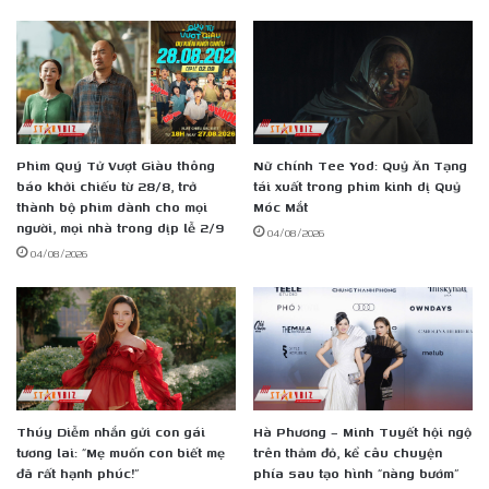
Phim Quý Tử Vượt Giàu thông
Nữ chính Tee Yod: Quỷ Ăn Tạng
báo khởi chiếu từ 28/8, trở
tái xuất trong phim kinh dị Quỷ
thành bộ phim dành cho mọi
Móc Mắt
người, mọi nhà trong dịp lễ 2/9
04/08/2026
04/08/2026
Thúy Diễm nhắn gửi con gái
Hà Phương – Minh Tuyết hội ngộ
tương lai: “Mẹ muốn con biết mẹ
trên thảm đỏ, kể câu chuyện
đã rất hạnh phúc!”
phía sau tạo hình “nàng bướm”