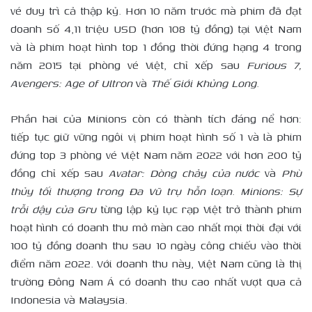
vé duy trì cả thập kỷ. Hơn 10 năm trước mà phim đã đạt
doanh số 4,11 triệu USD (hơn 108 tỷ đồng) tại Việt Nam
và là phim hoạt hình top 1 đồng thời đứng hạng 4 trong
năm 2015 tại phòng vé Việt, chỉ xếp sau
Furious 7,
Avengers: Age of Ultron
và
Thế Giới Khủng Long
.
Phần hai của Minions còn có thành tích đáng nể hơn:
tiếp tục giữ vững ngôi vị phim hoạt hình số 1 và là phim
đứng top 3 phòng vé Việt Nam năm 2022 với hơn 200 tỷ
đồng chỉ xếp sau
Avatar: Dòng chảy của nước
và
Phù
thủy tối thượng trong Đa Vũ trụ hỗn loạn
.
Minions: Sự
trỗi dậy của Gru
từng lập kỷ lục rạp Việt trở thành phim
hoạt hình có doanh thu mở màn cao nhất mọi thời đại với
100 tỷ đồng doanh thu sau 10 ngày công chiếu vào thời
điểm năm 2022. Với doanh thu này, Việt Nam cũng là thị
trường Đông Nam Á có doanh thu cao nhất vượt qua cả
Indonesia và Malaysia.