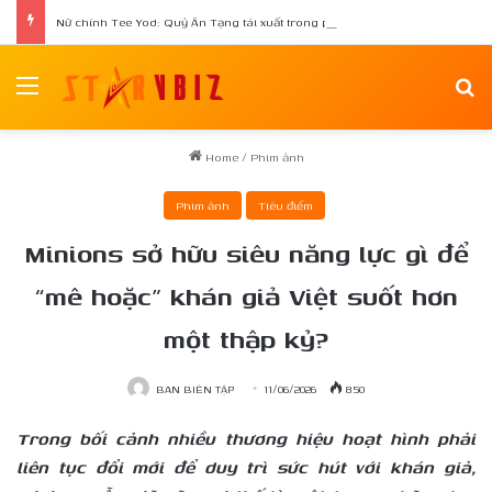
Nữ chính Tee Yod: Quỷ Ăn Tạng tái xuất trong phim kinh dị Quỷ Móc Mắt
Menu
Se
Home
/
Phim ảnh
Phim ảnh
Tiêu điểm
Minions sở hữu siêu năng lực gì để
“mê hoặc” khán giả Việt suốt hơn
một thập kỷ?
BAN BIÊN TẬP
11/06/2026
850
Trong bối cảnh nhiều thương hiệu hoạt hình phải
liên tục đổi mới để duy trì sức hút với khán giả,