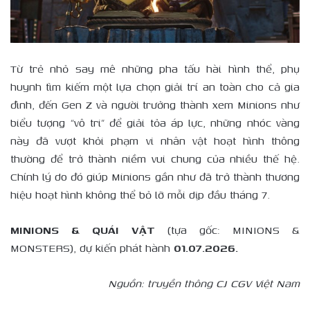
Từ trẻ nhỏ say mê những pha tấu hài hình thể, phụ
huynh tìm kiếm một lựa chọn giải trí an toàn cho cả gia
đình, đến Gen Z và người trưởng thành xem Minions như
biểu tượng “vô tri” để giải tỏa áp lực, những nhóc vàng
này đã vượt khỏi phạm vi nhân vật hoạt hình thông
thường để trở thành niềm vui chung của nhiều thế hệ.
Chính lý do đó giúp Minions gần như đã trở thành thương
hiệu hoạt hình không thể bỏ lỡ mỗi dịp đầu tháng 7.
MINIONS & QUÁI VẬT
(tựa gốc: MINIONS &
MONSTERS), dự kiến phát hành
01.07.2026.
Nguồn: truyền thông CJ CGV Việt Nam