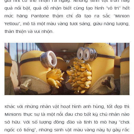
giả nhí có thể nhận ra ngay. Những sinh vật tròn này
quá nổi bật, quá dễ nhận biết cùng tạo hình “vô tri” hết
mức hãng Pantone thậm chí đã tạo ra sắc “Minion
Yellow”, mô tả một màu vàng tươi sáng, giàu năng lượng,
thân thiện và vui nhộn.
Khác với những nhân vật hoạt hình anh hùng, tốt đẹp thì
Minions thực sự là một nỗi đau cho bất kỳ chủ nhân nào
sở hữu. Với số lượng đông đảo và tính tò mò hay “chơi
ngốc có tiếng”, những sinh vật màu vàng này tự gây rắc