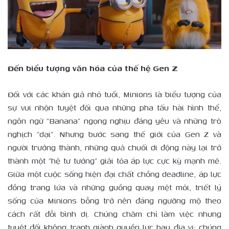
Đến biểu tượng văn hóa của thế hệ Gen Z
Đối với các khán giả nhỏ tuổi, Minions là biểu tượng của
sự vui nhộn tuyệt đối qua những pha tấu hài hình thể,
ngôn ngữ “Banana” ngọng nghịu đáng yêu và những trò
nghịch “dại”. Nhưng bước sang thế giới của Gen Z và
người trưởng thành, những quả chuối di động này lại trở
thành một “hệ tư tưởng” giải tỏa áp lực cực kỳ mạnh mẽ.
Giữa một cuộc sống hiện đại chất chồng deadline, áp lực
đồng trang lứa và những guồng quay mệt mỏi, triết lý
sống của Minions bỗng trở nên đáng ngưỡng mộ theo
cách rất đỗi bình dị. Chúng chăm chỉ làm việc nhưng
tuyệt đối không tranh giành quyền lực hay địa vị; chúng