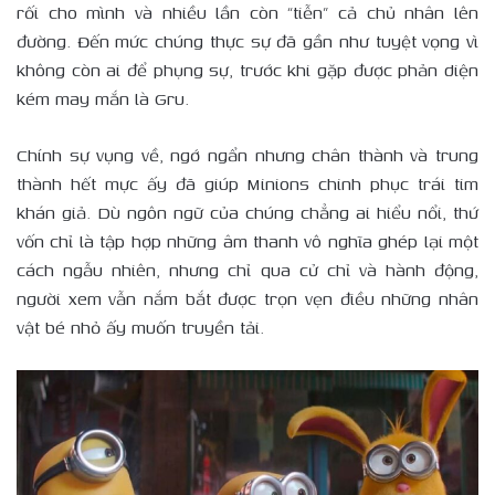
rối cho mình và nhiều lần còn “tiễn” cả chủ nhân lên
đường. Đến mức chúng thực sự đã gần như tuyệt vọng vì
không còn ai để phụng sự, trước khi gặp được phản diện
kém may mắn là Gru.
Chính sự vụng về, ngớ ngẩn nhưng chân thành và trung
thành hết mực ấy đã giúp Minions chinh phục trái tim
khán giả. Dù ngôn ngữ của chúng chẳng ai hiểu nổi, thứ
vốn chỉ là tập hợp những âm thanh vô nghĩa ghép lại một
cách ngẫu nhiên, nhưng chỉ qua cử chỉ và hành động,
người xem vẫn nắm bắt được trọn vẹn điều những nhân
vật bé nhỏ ấy muốn truyền tải.