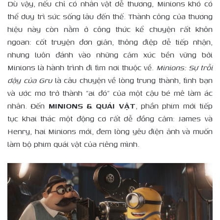
Dù vậy, nếu chỉ có nhân vật dễ thương, Minions khó có
thể duy trì sức sống lâu đến thế. Thành công của thương
hiệu này còn nằm ở công thức kể chuyện rất khôn
ngoan: cốt truyện đơn giản, thông điệp dễ tiếp nhận,
nhưng luôn đánh vào những cảm xúc bền vững bởi
Minions là hành trình đi tìm nơi thuộc về.
Minions: Sự trỗi
dậy của Gru
là câu chuyện về lòng trung thành, tình bạn
và ước mơ trở thành “ai đó” của một cậu bé mê làm ác
nhân. Đến
MINIONS & QUÁI VẬT
, phần phim mới tiếp
tục khai thác một động cơ rất dễ đồng cảm: James và
Henry, hai Minions mới, đem lòng yêu điện ảnh và muốn
làm bộ phim quái vật của riêng mình.