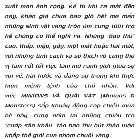
xuất màn ảnh rộng. Kể từ khi ra mắt đến
nay, khán giả chưa bao giờ hết mê mẩn
những sinh vật vàng tròn ủm cùng 1001 trò
hề chúng có thể nghĩ ra. Những “báo thủ”
cao, thấp, mập, gầy, một mắt hoặc hai mắt,
với những tính cách và sở thích vô cùng thú
vị làm rất tốt việc làm mờ ranh giới giữa sự
vui vẻ, hài hước và đáng sợ trong khi thực
hiện mệnh lệnh của chủ nhân. Với
việc MINIONS VÀ QUÁI VẬT (Minions &
Monsters) sắp khuấy động rạp chiếu mùa
hè này, cùng nhìn lại những chiêu trò
“cướp sân khấu” táo bạo thu hút thảo luận
khắp thế giới của nhóm chuối vàng.