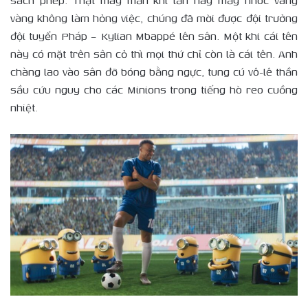
sách phép. Thật may mắn khi lần này mấy nhóc vàng
vàng không làm hỏng việc, chúng đã mời được đội trưởng
đội tuyển Pháp – Kylian Mbappé lên sân. Một khi cái tên
này có mặt trên sân cỏ thì mọi thứ chỉ còn là cái tên. Anh
chàng lao vào sân đỡ bóng bằng ngực, tung cú vô-lê thần
sầu cứu nguy cho các Minions trong tiếng hò reo cuồng
nhiệt.