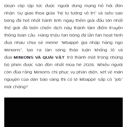
Đoạn clip lập tức được người dùng mạng hồ hởi đón
nhận. Sự giao thoa giữa “hệ tư tưởng vô tri” và siêu sao
bóng đá hot nhất hành tinh ngay thềm giải đấu lớn nhất
thế giới đã biến chiến dịch này thành tâm điểm truyền
thông toàn cầu. Hàng triệu fan bóng đá lẫn fan hoạt hình
đua nhau chia sẻ meme “Mbappé gia nhập hàng ngũ
Minions”, tạo ra làn sóng thảo luận khổng lồ và
đưa
MINIONS VÀ QUÁI VẬT
trở thành một trong những
bộ phim được săn đón nhất mùa hè 2026. Nhiều người
còn đùa rằng Minions chỉ phục vụ phản diện, xét vẻ mãn
nguyện của dàn báo vàng thì có lẽ Mbappé sắp có “job”
mới chăng?