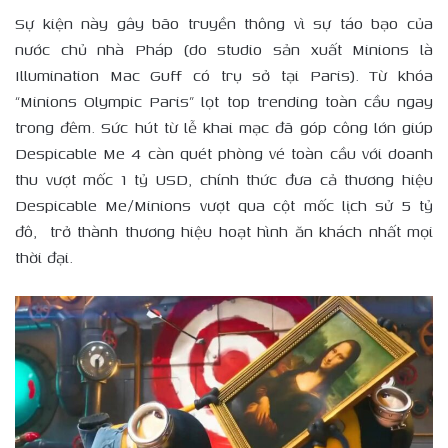
Sự kiện này gây bão truyền thông vì sự táo bạo của
nước chủ nhà Pháp (do studio sản xuất Minions là
Illumination Mac Guff có trụ sở tại Paris). Từ khóa
“Minions Olympic Paris” lọt top trending toàn cầu ngay
trong đêm. Sức hút từ lễ khai mạc đã góp công lớn giúp
Despicable Me 4 càn quét phòng vé toàn cầu với doanh
thu vượt mốc 1 tỷ USD, chính thức đưa cả thương hiệu
Despicable Me/Minions vượt qua cột mốc lịch sử 5 tỷ
đô, trở thành thương hiệu hoạt hình ăn khách nhất mọi
thời đại.