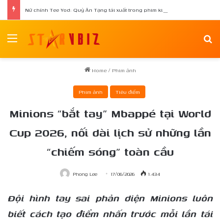
Nữ chính Tee Yod: Quỷ Ăn Tạng tái xuất trong phim kinh dị Quỷ Móc Mắt
Menu
Se
Home
/
Phim ảnh
Phim ảnh
Tiêu điểm
Minions “bắt tay” Mbappé tại World
Cup 2026, nối dài lịch sử những lần
“chiếm sóng” toàn cầu
Phong Lee
17/06/2026
1.434
Đội hình tay sai phản diện Minions luôn
biết cách tạo điểm nhấn trước mỗi lần tái