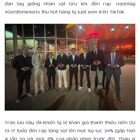
đan tay giống nhân vật Gru khi đến rạp. Hashtag
#Gentleminions thu hút hàng tỷ lượt xem trên TikTok.
Trào lưu này đã khiến tỷ lệ khán giả thanh thiếu niên (từ
13-17 tuổi) đến rạp tăng vọt lên mức kỷ lục 34% (gấp hơn
4 lần so với mức 8% của phần phim trước đó). Thay vì