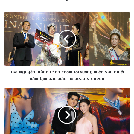
Elsa
Nguyễn:
hành
trình
chạm
tới
vương
miện
sau
nhiều
Elsa Nguyễn: hành trình chạm tới vương miện sau nhiều
năm
năm tạm gác giấc mơ beauty queen
tạm
gác
Thúy
giấc
Diễm
mơ
được
beauty
Lương
queen
Thế
Thành
chăm