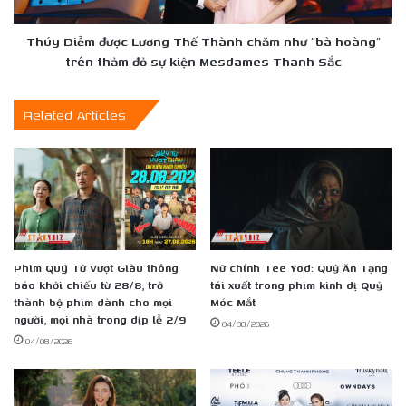
như
"bà
hoàng"
Thúy Diễm được Lương Thế Thành chăm như "bà hoàng"
trên
trên thảm đỏ sự kiện Mesdames Thanh Sắc
thảm
đỏ
Related Articles
sự
kiện
Mesdames
Thanh
Sắc
Phim Quý Tử Vượt Giàu thông
Nữ chính Tee Yod: Quỷ Ăn Tạng
báo khởi chiếu từ 28/8, trở
tái xuất trong phim kinh dị Quỷ
thành bộ phim dành cho mọi
Móc Mắt
người, mọi nhà trong dịp lễ 2/9
04/08/2026
04/08/2026