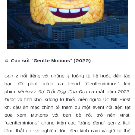
4. Cơn sốt “Gentle Minions” (2022)
Gen Z nổi tiếng với những ý tưởng từ hề hước đến táo
bạo đã phát minh ra trend “Gentleminions” khi
phim
Minions: Sự Trỗi Dậy Của Gru
ra mắt năm 2022.
Được vô tình khởi xướng từ thiếu niên người Úc Bill Hirst
khi cậu ăn mặc chỉnh tề tham dự một event rồi tiện tạt
qua xem Minions với bạn bè rồi trở nên viral,
“Gentleminions” chứng kiến các “băng đảng” gen Z lịch
lãm, thắt cà vạt nghiêm túc, đeo kính râm và giữ tư thế