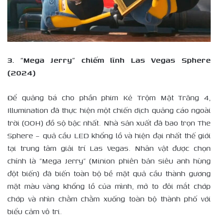
3. “Mega Jerry” chiếm lĩnh Las Vegas Sphere
(2024)
Để quảng bá cho phần phim Kẻ Trộm Mặt Trăng 4,
Illumination đã thực hiện một chiến dịch quảng cáo ngoài
trời (OOH) đồ sộ bậc nhất. Nhà sản xuất đã bao trọn The
Sphere – quả cầu LED khổng lồ và hiện đại nhất thế giới
tại trung tâm giải trí Las Vegas. Nhân vật được chọn
chính là “Mega Jerry” (Minion phiên bản siêu anh hùng
đột biến) đã biến toàn bộ bề mặt quả cầu thành gương
mặt màu vàng khổng lồ của mình, mở to đôi mắt chớp
chớp và nhìn chằm chằm xuống toàn bộ thành phố với
biểu cảm vô tri.