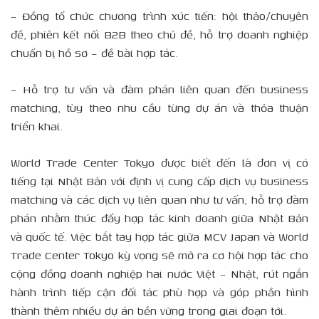
– Đồng tổ chức chương trình xúc tiến: hội thảo/chuyên
đề, phiên kết nối B2B theo chủ đề, hỗ trợ doanh nghiệp
chuẩn bị hồ sơ – đề bài hợp tác.
– Hỗ trợ tư vấn và đàm phán liên quan đến business
matching, tùy theo nhu cầu từng dự án và thỏa thuận
triển khai.
World Trade Center Tokyo được biết đến là đơn vị có
tiếng tại Nhật Bản với định vị cung cấp dịch vụ business
matching và các dịch vụ liên quan như tư vấn, hỗ trợ đàm
phán nhằm thúc đẩy hợp tác kinh doanh giữa Nhật Bản
và quốc tế. Việc bắt tay hợp tác giữa MCV Japan và World
Trade Center Tokyo kỳ vọng sẽ mở ra cơ hội hợp tác cho
cộng đồng doanh nghiệp hai nước Việt – Nhật, rút ngắn
hành trình tiếp cận đối tác phù hợp và góp phần hình
thành thêm nhiều dự án bền vững trong giai đoạn tới.