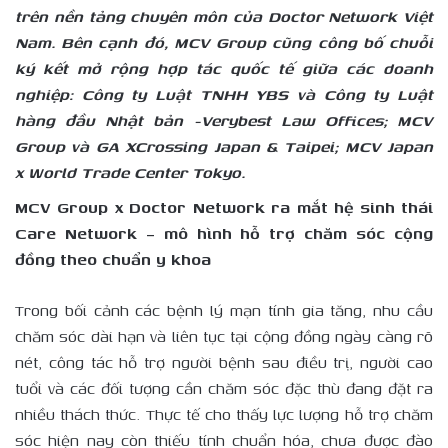
trên nền tảng chuyên môn của Doctor Network Việt
Nam. Bên cạnh đó, MCV Group cũng công bố chuỗi
ký kết mở rộng hợp tác quốc tế giữa các doanh
nghiệp: Công ty Luật TNHH YBS và Công ty Luật
hàng đầu Nhật bản -Verybest Law Offices; MCV
Group và GA XCrossing Japan & Taipei; MCV Japan
x World Trade Center Tokyo.
MCV Group x Doctor Network ra mắt hệ sinh thái
Care Network – mô hình hỗ trợ chăm sóc cộng
đồng theo chuẩn y khoa
Trong bối cảnh các bệnh lý mạn tính gia tăng, nhu cầu
chăm sóc dài hạn và liên tục tại cộng đồng ngày càng rõ
nét, công tác hỗ trợ người bệnh sau điều trị, người cao
tuổi và các đối tượng cần chăm sóc đặc thù đang đặt ra
nhiều thách thức. Thực tế cho thấy lực lượng hỗ trợ chăm
sóc hiện nay còn thiếu tính chuẩn hóa, chưa được đào