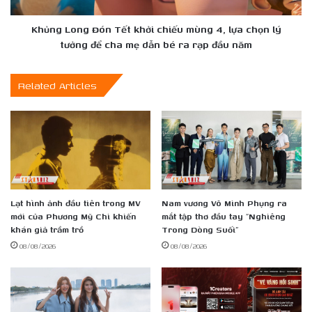
lựa
chọn
Khủng Long Đón Tết khởi chiếu mùng 4, lựa chọn lý
lý
tưởng để cha mẹ dẫn bé ra rạp đầu năm
tưởng
để
Related Articles
cha
mẹ
dẫn
bé
ra
rạp
đầu
năm
Lạt hình ảnh đầu tiên trong MV
Nam vương Võ Minh Phụng ra
mới của Phương Mỹ Chi khiến
mắt tập thơ đầu tay “Nghiêng
khán giả trầm trồ
Trong Dòng Suối”
08/08/2026
08/08/2026