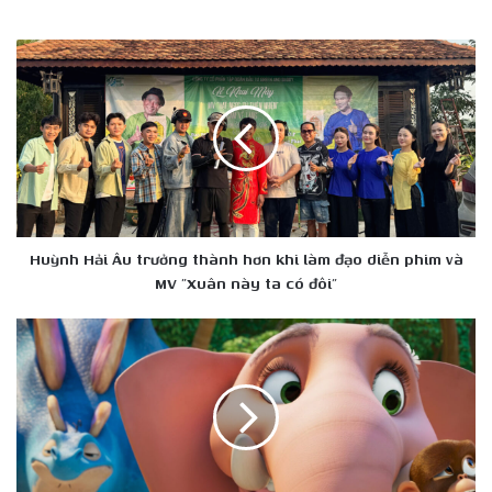
Huỳnh
Hải
Âu
trưởng
thành
hơn
khi
làm
đạo
diễn
Huỳnh Hải Âu trưởng thành hơn khi làm đạo diễn phim và
phim
MV "Xuân này ta có đôi"
và
MV
Khủng
"Xuân
Long
này
Đón
ta
Tết
có
khởi
đôi"
chiếu
mùng
4,