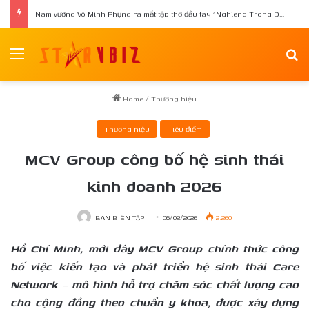
Nam vương Võ Minh Phụng ra mắt tập thơ đầu tay “Nghiêng Trong Dòng Suối”
Menu
Se
Home
/
Thương hiệu
Thương hiệu
Tiêu điểm
MCV Group công bố hệ sinh thái
kinh doanh 2026
BAN BIÊN TẬP
06/02/2026
2.260
Hồ Chí Minh, mới đây MCV Group chính thức công
bố việc kiến tạo và phát triển hệ sinh thái Care
Network – mô hình hỗ trợ chăm sóc chất lượng cao
cho cộng đồng theo chuẩn y khoa, được xây dựng