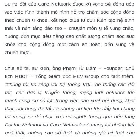
Sự ra đời của Care Network được kỳ vọng sẽ đóng góp
vào việc hình thành mô hình hỗ trợ chăm sóc cộng đồng
theo chuẩn y khoa, kết hợp giữa tư duy kiến tạo hệ sinh
thái và nền tảng đào tạo – chuyên môn y tế vững chắc,
hướng đến mục tiêu nâng cao chất lượng chăm sóc sức
khỏe cho cộng đồng một cách an toàn, bền vững và
chuẩn mực.
Chia sẻ tại sự kiện, ông Phạm Từ Liêm – Founder, Chủ
tịch HĐQT – Tổng Giám đốc MCV Group cho biết thêm:
“Chúng tôi tin rằng với hệ thống KOL, hệ thống các đối
tác, các đơn vị truyền thông, mạng lưới network lớn
mạnh cùng sự nỗ lực trong việc sản xuất nội dung, khai
thác nội dung thì tất cả những dữ liệu lớn đấy khi chúng
tôi mang ra để phục vụ con người thông qua nền tảng
Doctor Network và Care Network sẽ mang lại những kết
quả thật, những con số thật và những giá trị thật cho