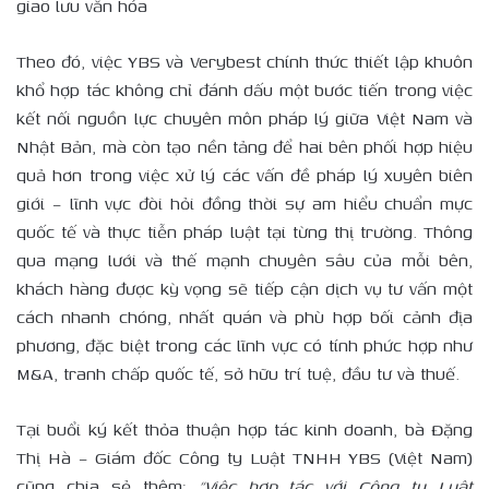
giao lưu văn hóa
Theo đó, việc YBS và Verybest chính thức thiết lập khuôn
khổ hợp tác không chỉ đánh dấu một bước tiến trong việc
kết nối nguồn lực chuyên môn pháp lý giữa Việt Nam và
Nhật Bản, mà còn tạo nền tảng để hai bên phối hợp hiệu
quả hơn trong việc xử lý các vấn đề pháp lý xuyên biên
giới – lĩnh vực đòi hỏi đồng thời sự am hiểu chuẩn mực
quốc tế và thực tiễn pháp luật tại từng thị trường. Thông
qua mạng lưới và thế mạnh chuyên sâu của mỗi bên,
khách hàng được kỳ vọng sẽ tiếp cận dịch vụ tư vấn một
cách nhanh chóng, nhất quán và phù hợp bối cảnh địa
phương, đặc biệt trong các lĩnh vực có tính phức hợp như
M&A, tranh chấp quốc tế, sở hữu trí tuệ, đầu tư và thuế.
Tại buổi ký kết thỏa thuận hợp tác kinh doanh, bà Đặng
Thị Hà – Giám đốc Công ty Luật TNHH YBS (Việt Nam)
cũng chia sẻ thêm:
“Việc hợp tác với Công ty Luật