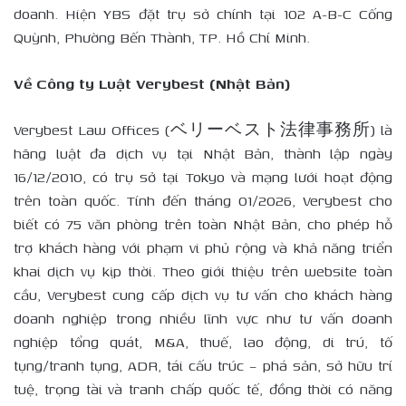
doanh. Hiện YBS đặt trụ sở chính tại 102 A-B-C Cống
Quỳnh, Phường Bến Thành, TP. Hồ Chí Minh.
Về Công ty Luật Verybest (Nhật Bản)
Verybest Law Offices (ベリーベスト法律事務所) là
hãng luật đa dịch vụ tại Nhật Bản, thành lập ngày
16/12/2010, có trụ sở tại Tokyo và mạng lưới hoạt động
trên toàn quốc. Tính đến tháng 01/2026, Verybest cho
biết có 75 văn phòng trên toàn Nhật Bản, cho phép hỗ
trợ khách hàng với phạm vi phủ rộng và khả năng triển
khai dịch vụ kịp thời. Theo giới thiệu trên website toàn
cầu, Verybest cung cấp dịch vụ tư vấn cho khách hàng
doanh nghiệp trong nhiều lĩnh vực như tư vấn doanh
nghiệp tổng quát, M&A, thuế, lao động, di trú, tố
tụng/tranh tụng, ADR, tái cấu trúc – phá sản, sở hữu trí
tuệ, trọng tài và tranh chấp quốc tế, đồng thời có năng