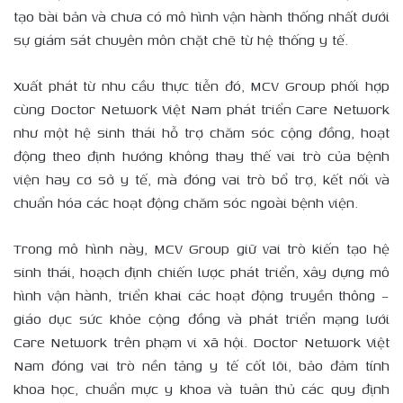
tạo bài bản và chưa có mô hình vận hành thống nhất dưới
sự giám sát chuyên môn chặt chẽ từ hệ thống y tế.
Xuất phát từ nhu cầu thực tiễn đó, MCV Group phối hợp
cùng Doctor Network Việt Nam phát triển Care Network
như một hệ sinh thái hỗ trợ chăm sóc cộng đồng, hoạt
động theo định hướng không thay thế vai trò của bệnh
viện hay cơ sở y tế, mà đóng vai trò bổ trợ, kết nối và
chuẩn hóa các hoạt động chăm sóc ngoài bệnh viện.
Trong mô hình này, MCV Group giữ vai trò kiến tạo hệ
sinh thái, hoạch định chiến lược phát triển, xây dựng mô
hình vận hành, triển khai các hoạt động truyền thông –
giáo dục sức khỏe cộng đồng và phát triển mạng lưới
Care Network trên phạm vi xã hội. Doctor Network Việt
Nam đóng vai trò nền tảng y tế cốt lõi, bảo đảm tính
khoa học, chuẩn mực y khoa và tuân thủ các quy định