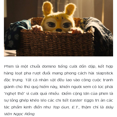
Phim là một chuỗi domino tiếng cười dồn dập, kết hợp
hàng loạt pha rượt đuổi mang phong cách hài slapstick
đặc trưng. Tất cả nhân vật đều lao vào công cuộc tranh
giành chú thú quý hiếm này, khiến người xem có lúc phải
“nghẹt thở” vì cười quá nhiều. Điểm cộng lớn của phim là
sự lồng ghép khéo léo các chi tiết Easter Eggs tri ân các
tác phẩm kinh điển như
Top Gun, E.T.
, thậm chí là
Bảy
Viên Ngọc Rồng
.