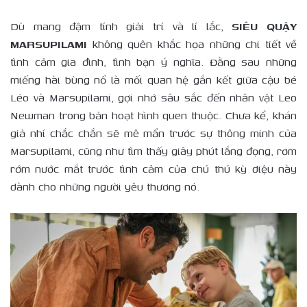
Dù mang đậm tính giải trí và lí lắc,
SIÊU QUẬY
MARSUPILAMI
không quên khắc họa những chi tiết về
tình cảm gia đình, tình bạn ý nghĩa. Đằng sau những
miếng hài bùng nổ là mối quan hệ gắn kết giữa cậu bé
Léo và Marsupilami, gợi nhớ sâu sắc đến nhân vật Leo
Newman trong bản hoạt hình quen thuộc. Chưa kể, khán
giả nhí chắc chắn sẽ mê mẩn trước sự thông minh của
Marsupilami, cũng như tìm thấy giây phút lắng đọng, rơm
rớm nước mắt trước tình cảm của chú thú kỳ diệu này
dành cho những người yêu thương nó.