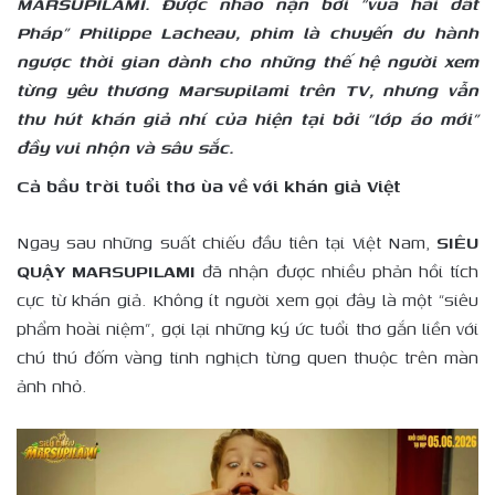
MARSUPILAMI. Được nhào nặn bởi “vua hài đất
Pháp” Philippe Lacheau, phim là chuyến du hành
ngược thời gian dành cho những thế hệ người xem
từng yêu thương Marsupilami trên TV, nhưng vẫn
thu hút khán giả nhí của hiện tại bởi “lớp áo mới”
đầy vui nhộn và sâu sắc.
Cả bầu trời tuổi thơ ùa về với khán giả Việt
Ngay sau những suất chiếu đầu tiên tại Việt Nam,
SIÊU
QUẬY MARSUPILAMI
đã nhận được nhiều phản hồi tích
cực từ khán giả. Không ít người xem gọi đây là một “siêu
phẩm hoài niệm”, gợi lại những ký ức tuổi thơ gắn liền với
chú thú đốm vàng tinh nghịch từng quen thuộc trên màn
ảnh nhỏ.