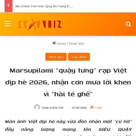
Nữ chính Tee Yod: Quỷ Ăn Tạng tái xuất trong phim kinh dị Quỷ Móc Mắt
Menu
Se
Home
/
Phim ảnh
Phim ảnh
Tiêu điểm
Marsupilami “quậy tưng” rạp Việt
dịp hè 2026, nhận cơn mưa lời khen
vì “hài té ghế”
BAN BIÊN TẬP
10/06/2026
1.568
Màn ảnh Việt dịp hè này vừa đón nhận một “cú hit”
đầy năng lượng mang tên SIÊU QUẬY