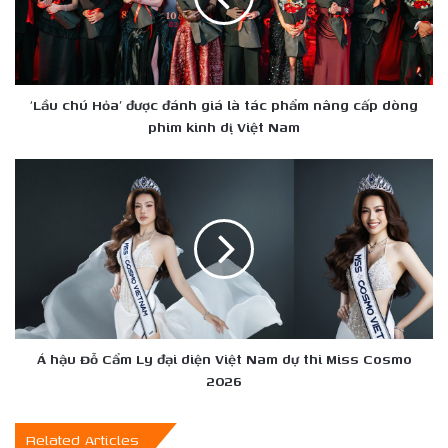
giá
là
tác
phẩm
nâng
‘Lầu chú Hỏa’ được đánh giá là tác phẩm nâng cấp dòng
cấp
phim kinh dị Việt Nam
dòng
phim
Á
kinh
hậu
dị
Đỗ
Việt
Cẩm
Nam
Ly
đại
diện
Việt
Nam
dự
Á hậu Đỗ Cẩm Ly đại diện Việt Nam dự thi Miss Cosmo
thi
2026
Miss
Cosmo
Related Articles
2026