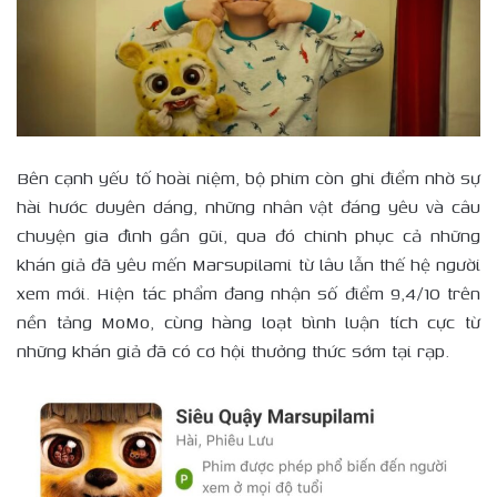
Bên cạnh yếu tố hoài niệm, bộ phim còn ghi điểm nhờ sự
hài hước duyên dáng, những nhân vật đáng yêu và câu
chuyện gia đình gần gũi, qua đó chinh phục cả những
khán giả đã yêu mến Marsupilami từ lâu lẫn thế hệ người
xem mới. Hiện tác phẩm đang nhận số điểm 9,4/10 trên
nền tảng MoMo, cùng hàng loạt bình luận tích cực từ
những khán giả đã có cơ hội thưởng thức sớm tại rạp.