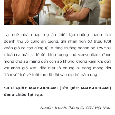
Tại quê nhà Pháp, dự án thiết lập những thành tích
doanh thu vô cùng ấn tượng, ghi nhận hơn 6,1 triệu lượt
khán giả ra rạp cùng tỷ lệ tăng trưởng doanh số 17% sau
1 tuần ra mắt. Vì lẽ đó, hình tượng chú Marsupilami được
mong chờ sẽ mang đến con số khủng không kém khi đến
với khán giả Việt, đặc biệt là những ai đang mong đợi
“tấm vé” trở về tuổi thơ dữ dội vào dịp hè năm nay.
SIÊU QUẬY MARSUPILAMI (tên gốc: MARSUPILAMI)
đang chiếu tại rạp.
Nguồn: truyền thông CJ CGV Việt Nam