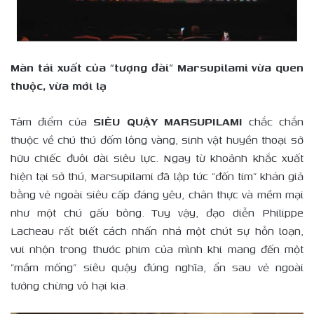
Màn tái xuất của “tượng đài” Marsupilami vừa quen
thuộc, vừa mới lạ
Tâm điểm của
SIÊU QUẬY MARSUPILAMI
chắc chắn
thuộc về chú thú đốm lông vàng, sinh vật huyền thoại sở
hữu chiếc đuôi dài siêu lực. Ngay từ khoảnh khắc xuất
hiện tại sở thú, Marsupilami đã lập tức “đốn tim” khán giả
bằng vẻ ngoài siêu cấp đáng yêu, chân thực và mềm mại
như một chú gấu bông. Tuy vậy, đạo diễn Philippe
Lacheau rất biết cách nhấn nhá một chút sự hỗn loạn,
vui nhộn trong thước phim của mình khi mang đến một
“mầm mống” siêu quậy đúng nghĩa, ẩn sau vẻ ngoài
tưởng chừng vô hại kia.