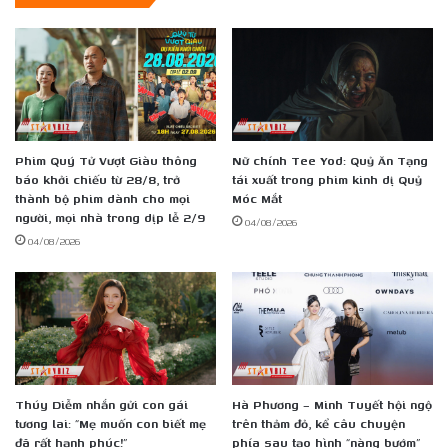
Phim Quý Tử Vượt Giàu thông
Nữ chính Tee Yod: Quỷ Ăn Tạng
báo khởi chiếu từ 28/8, trở
tái xuất trong phim kinh dị Quỷ
thành bộ phim dành cho mọi
Móc Mắt
người, mọi nhà trong dịp lễ 2/9
04/08/2026
04/08/2026
Thúy Diễm nhắn gửi con gái
Hà Phương – Minh Tuyết hội ngộ
tương lai: “Mẹ muốn con biết mẹ
trên thảm đỏ, kể câu chuyện
đã rất hạnh phúc!”
phía sau tạo hình “nàng bướm”