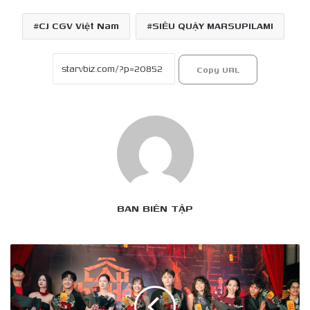
CJ CGV Việt Nam
SIÊU QUẬY MARSUPILAMI
Copy URL
BAN BIÊN TẬP
‘Lầu
chú
Hỏa’
được
đánh