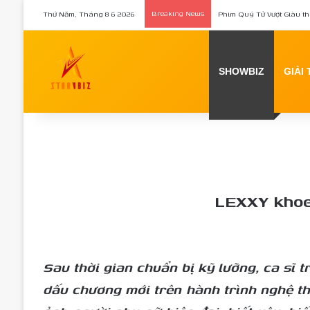
Thứ Năm, Tháng 8 6 2026
Breaking News
Nữ chính Tee Yod: Quỷ Ăn
SHOWBIZ
GIẢI 
LEXXY khoe 
Sau thời gian chuẩn bị kỹ lưỡng, ca sĩ 
dấu chương mới trên hành trình nghệ th