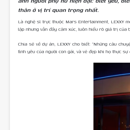
ảnh người phụ nữ hiện đại: biết yêu, biế
thân ở vị trí quan trọng nhất.
Là nghệ sĩ trực thuộc Mars Entertainment, LEXXY m
lập nhưng vẫn đầy cảm xúc, luôn hiểu rõ giá trị của
Chia sẻ về dự án, LEXXY cho biết: “Những câu chuy
tình yêu của người con gái, và vẻ đẹp khi họ thực sự 