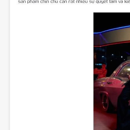
sản phẩm chỉn chu cần rất nhiều sự quyết tâm và kiên 