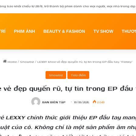
 Tạng tái xuất trong phim kinh dị Quỷ Móc Mắt
TRÍ
PHIM ẢNH
BEAUTY & FASHION
TV SHOW
THƯƠN
Home
/
Showbiz
/
LEXXY khoe vẻ đẹp quyến rũ, tự tin trong EP đầu tay “Flexxy”
Showbiz
Tiêu điểm
vẻ đẹp quyến rũ, tự tin trong EP đầu 
BAN BIÊN TẬP
18/06/2026
2.048
trẻ LEXXY chính thức giới thiệu EP đầu tay ma
uật của cô. Không chỉ là một sản phẩm âm nhạc,