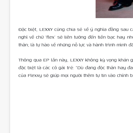
Đặc biệt, LEXXY cũng chia sẻ về ý nghĩa đằng sau cá
nghĩ về chữ ‘flex’ sẽ liên tưởng đến tiền bạc hay n
thân; là tự hào về những nỗ lực và hành trình mình đ
Thông qua EP lần này, LEXXY không kỳ vọng khán g
đặc biệt là các cô gái trẻ: “Dù đang độc thân hay 
của Flexxy sẽ giúp mọi người thêm tự tin vào chính b