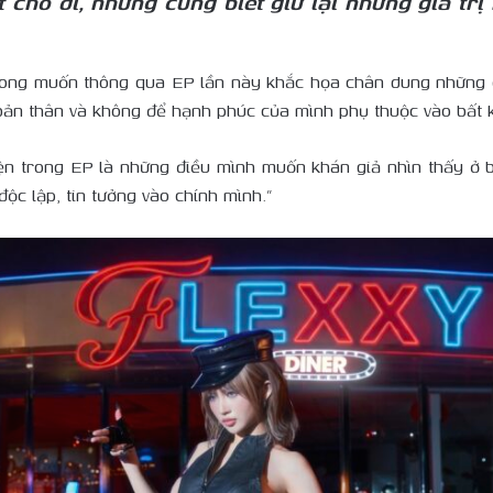
t cho đi, nhưng cũng biết giữ lại những giá tr
ong muốn thông qua EP lần này khắc họa chân dung những c
 bản thân và không để hạnh phúc của mình phụ thuộc vào bất k
ện trong EP là những điều mình muốn khán giả nhìn thấy ở b
độc lập, tin tưởng vào chính mình.”