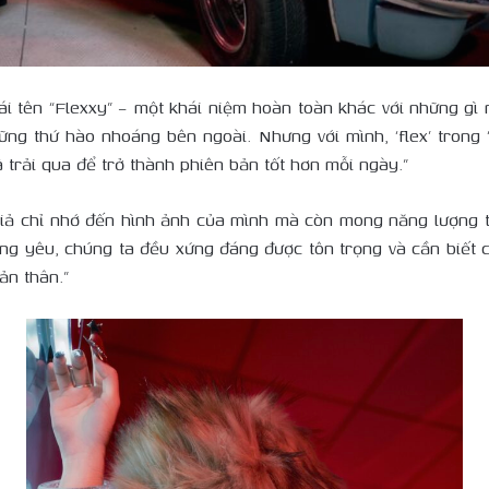
i tên “Flexxy” – một khái niệm hoàn toàn khác với những gì nh
hững thứ hào nhoáng bên ngoài. Nhưng với mình, ‘flex’ trong 
ã trải qua để trở thành phiên bản tốt hơn mỗi ngày.”
iả chỉ nhớ đến hình ảnh của mình mà còn mong năng lượng t
đang yêu, chúng ta đều xứng đáng được tôn trọng và cần biết 
ản thân.”