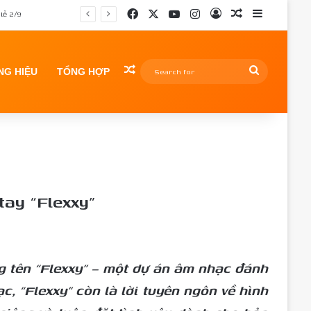
Facebook
X
YouTube
Instagram
Log In
Random Article
Sidebar
Random Article
Search
G HIỆU
TỔNG HỢP
for
tay “Flexxy”
ng tên “Flexxy” – một dự án âm nhạc đánh
 “Flexxy” còn là lời tuyên ngôn về hình