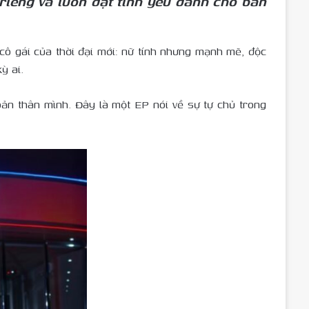
ị riêng và luôn đặt tình yêu dành cho bản
ô gái của thời đại mới: nữ tính nhưng mạnh mẽ, độc
ỳ ai.
ản thân mình. Đây là một EP nói về sự tự chủ trong