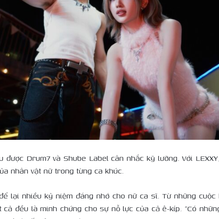
ều được Drum7 và Shube Label cân nhắc kỹ lưỡng. Với LEXXY,
ủa nhân vật nữ trong từng ca khúc.
để lại nhiều kỷ niệm đáng nhớ cho nữ ca sĩ. Từ những cuộ
 cả đều là minh chứng cho sự nỗ lực của cả ê-kíp. “Có những