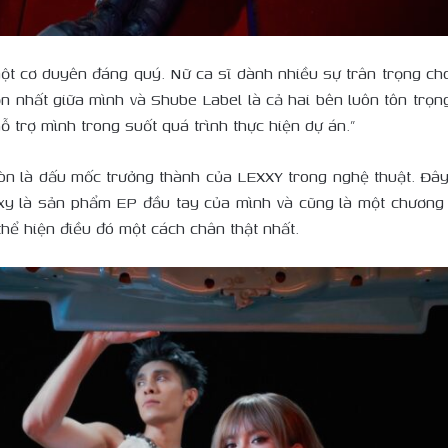
một cơ duyên đáng quý. Nữ ca sĩ dành nhiều sự trân trọng cho
lớn nhất giữa mình và Shube Label là cả hai bên luôn tôn trọ
ỗ trợ mình trong suốt quá trình thực hiện dự án.”
òn là dấu mốc trưởng thành của LEXXY trong nghệ thuật. Đây 
xy là sản phẩm EP đầu tay của mình và cũng là một chương m
thể hiện điều đó một cách chân thật nhất.