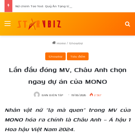
Nữ chính Tee Yod: Quỷ Ăn Tạng tái xuất trong phim kinh dị Quỷ Móc Mắt
Menu
Se
Home
/
Showbiz
Showbiz
Tiêu điểm
Lần đầu đóng MV, Châu Anh chọn
ngay dự án của MONO
BAN BIÊN TẬP
19/06/2026
2.567
Nhân vật nữ “lạ mà quen” trong MV của
MONO hóa ra chính là Châu Anh – Á hậu 1
Hoa hậu Việt Nam 2024.