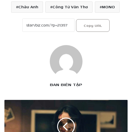
Châu Anh
Công Tử Văn Thơ
MONO
Copy URL
BAN BIÊN TẬP
Mỹ
nhân
nóng
bỏng
của