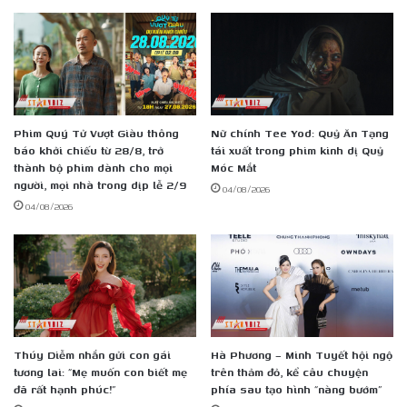
Phim Quý Tử Vượt Giàu thông
Nữ chính Tee Yod: Quỷ Ăn Tạng
báo khởi chiếu từ 28/8, trở
tái xuất trong phim kinh dị Quỷ
thành bộ phim dành cho mọi
Móc Mắt
người, mọi nhà trong dịp lễ 2/9
04/08/2026
04/08/2026
Thúy Diễm nhắn gửi con gái
Hà Phương – Minh Tuyết hội ngộ
tương lai: “Mẹ muốn con biết mẹ
trên thảm đỏ, kể câu chuyện
đã rất hạnh phúc!”
phía sau tạo hình “nàng bướm”