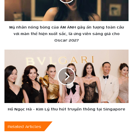
ÁM
ẢNH
gây
ấn
tượng
Mỹ nhân nóng bỏng của ÁM ẢNH gây ấn tượng toàn cầu
toàn
với màn thể hiện xuất sắc, là ứng viên sáng giá cho
cầu
Oscar 2027
với
màn
Hồ
thể
Ngọc
hiện
Hà
xuất
-
sắc,
Kim
là
Lý
ứng
thu
viên
hút
sáng
truyền
giá
thông
Hồ Ngọc Hà - Kim Lý thu hút truyền thông tại Singapore
cho
tại
Oscar
Singapore
Related Articles
2027