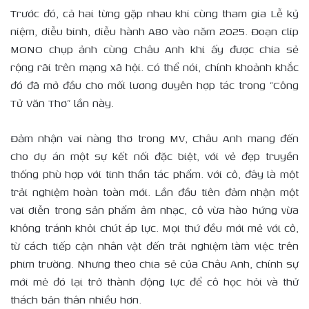
Trước đó, cả hai từng gặp nhau khi cùng tham gia Lễ kỷ
niệm, diễu binh, diễu hành A80 vào năm 2025. Đoạn clip
MONO chụp ảnh cùng Châu Anh khi ấy được chia sẻ
rộng rãi trên mạng xã hội. Có thể nói, chính khoảnh khắc
đó đã mở đầu cho mối lương duyên hợp tác trong “Công
Tử Văn Thơ” lần này.
Đảm nhận vai nàng thơ trong MV, Châu Anh mang đến
cho dự án một sự kết nối đặc biệt, với vẻ đẹp truyền
thống phù hợp với tinh thần tác phẩm. Với cô, đây là một
trải nghiệm hoàn toàn mới. Lần đầu tiên đảm nhận một
vai diễn trong sản phẩm âm nhạc, cô vừa hào hứng vừa
không tránh khỏi chút áp lực. Mọi thứ đều mới mẻ với cô,
từ cách tiếp cận nhân vật đến trải nghiệm làm việc trên
phim trường. Nhưng theo chia sẻ của Châu Anh, chính sự
mới mẻ đó lại trở thành động lực để cô học hỏi và thử
thách bản thân nhiều hơn.