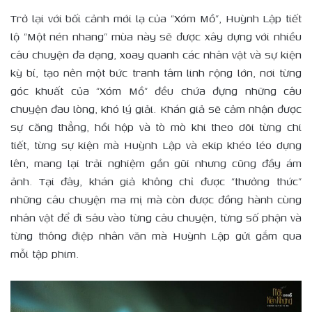
Trở lại với bối cảnh mới lạ của “Xóm Mồ”, Huỳnh Lập tiết
lộ “Một nén nhang” mùa này sẽ được xây dựng với nhiều
câu chuyện đa dạng, xoay quanh các nhân vật và sự kiện
kỳ bí, tạo nên một bức tranh tâm linh rộng lớn, nơi từng
góc khuất của “Xóm Mồ” đều chứa đựng những câu
chuyện đau lòng, khó lý giải. Khán giả sẽ cảm nhận được
sự căng thẳng, hồi hộp và tò mò khi theo dõi từng chi
tiết, từng sự kiện mà Huỳnh Lập và ekip khéo léo dựng
lên, mang lại trải nghiệm gần gũi nhưng cũng đầy ám
ảnh. Tại đây, khán giả không chỉ được “thưởng thức”
những câu chuyện ma mị mà còn được đồng hành cùng
nhân vật để đi sâu vào từng câu chuyện, từng số phận và
từng thông điệp nhân văn mà Huỳnh Lập gửi gắm qua
mỗi tập phim.