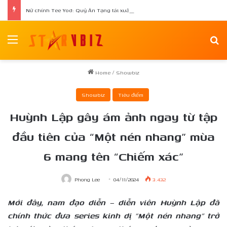
Nữ chính Tee Yod: Quỷ Ăn Tạng tái xuất trong phim kinh dị Quỷ Móc Mắt
Menu
Se
Home
/
Showbiz
Showbiz
Tiêu điểm
Huỳnh Lập gây ám ảnh ngay từ tập
đầu tiên của “Một nén nhang” mùa
6 mang tên “Chiếm xác”
Phong Lee
04/11/2024
3.432
Mới đây, nam đạo diễn – diễn viên Huỳnh Lập đã
chính thức đưa series kinh dị “Một nén nhang” trở