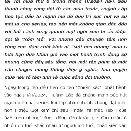
lại với mùa thứ 6 trong tháng 11/2024 này. Sau
thành công vang dội từ các mùa trước, Huỳnh Lập
tiếp tục đầu tư mạnh mẽ để duy trì sức hút và sự
mới lạ cho series, tạo nên một không gian độc đáo
với bối cảnh xoay quanh một ngôi xóm bí ẩn được
gọi là “Xóm Mồ” Với những câu chuyện tâm linh
rùng rợn, đậm chất kinh dị. “Một nén nhang” mùa 6
hứa hẹn đưa khán giả vào một hành trình đáng sợ
nhưng cũng đầy sâu lắng, nơi mỗi tập phim là một
câu chuyện mang thông điệp ý nghĩa, hòa quyện
giữa yếu tố tâm linh và cuộc sống đời thường.
Ngay trong tập đầu tiên có tên “Chiếm xác”, phát hành
vào ngày 1/11/2024, Huỳnh Lập đã chứng minh sức hút
mạnh mẽ của series khi tập phim nhanh chóng đạt mốc
hơn 1 triệu lượt xem chỉ sau 1 ngày ra mắt. Tập 1 của
“Một nén nhang” được đông đảo khán giả đón nhận ở
nhiều độ tuổi khác nhau từ người lớn tuổi, nhân viên văn