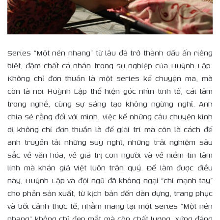
Series “Một nén nhang” từ lâu đã trở thành dấu ấn riêng
biệt, đậm chất cá nhân trong sự nghiệp của Huỳnh Lập.
Không chỉ đơn thuần là một series kể chuyện ma, mà
còn là nơi Huỳnh Lập thể hiện góc nhìn tinh tế, cái tâm
trong nghề, cùng sự sáng tạo không ngừng nghỉ. Anh
chia sẻ rằng đối với mình, việc kể những câu chuyện kinh
dị không chỉ đơn thuần là để giải trí mà còn là cách để
anh truyền tải những suy nghĩ, những trải nghiệm sâu
sắc về văn hóa, về giá trị con người và về niềm tin tâm
linh mà khán giả Việt luôn trân quý. Để làm được điều
này, Huỳnh Lập và đội ngũ đã không ngại “chi mạnh tay”
cho phần sản xuất, từ kịch bản đến dàn dựng, trang phục
và bối cảnh thực tế, nhằm mang lại một series “Một nén
nhang” không chỉ đẹp mắt mà còn chất lượng, xứng đáng