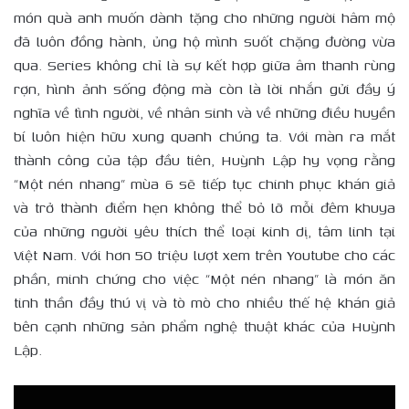
món quà anh muốn dành tặng cho những người hâm mộ
đã luôn đồng hành, ủng hộ mình suốt chặng đường vừa
qua. Series không chỉ là sự kết hợp giữa âm thanh rùng
rợn, hình ảnh sống động mà còn là lời nhắn gửi đầy ý
nghĩa về tình người, về nhân sinh và về những điều huyền
bí luôn hiện hữu xung quanh chúng ta. Với màn ra mắt
thành công của tập đầu tiên, Huỳnh Lập hy vọng rằng
“Một nén nhang” mùa 6 sẽ tiếp tục chinh phục khán giả
và trở thành điểm hẹn không thể bỏ lỡ mỗi đêm khuya
của những người yêu thích thể loại kinh dị, tâm linh tại
Việt Nam.
Với hơn 50 triệu lượt xem trên Youtube cho các
phần, minh chứng cho việc
“Một nén nhang”
là món ăn
tinh thần đầy thú vị và tò mò cho nhiều thế hệ khán giả
bên cạnh những sản phẩm nghệ thuật khác của Huỳnh
Lập.