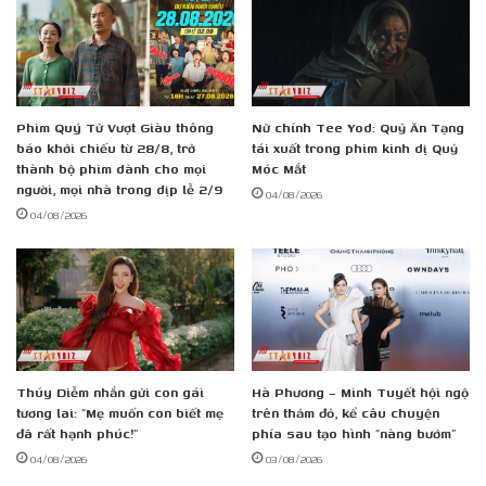
Phim Quý Tử Vượt Giàu thông
Nữ chính Tee Yod: Quỷ Ăn Tạng
báo khởi chiếu từ 28/8, trở
tái xuất trong phim kinh dị Quỷ
thành bộ phim dành cho mọi
Móc Mắt
người, mọi nhà trong dịp lễ 2/9
04/08/2026
04/08/2026
Thúy Diễm nhắn gửi con gái
Hà Phương – Minh Tuyết hội ngộ
tương lai: “Mẹ muốn con biết mẹ
trên thảm đỏ, kể câu chuyện
đã rất hạnh phúc!”
phía sau tạo hình “nàng bướm”
04/08/2026
03/08/2026