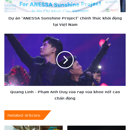
khởi
động
tại
Dự án “ANESSA Sunshine Project” chính thức khởi động
Việt
tại Việt Nam
Nam
Quang
Linh
-
Phạm
Anh
Duy
vừa
rap
vừa
khoe
Quang Linh - Phạm Anh Duy vừa rap vừa khoe nốt cao
nốt
chấn động
cao
chấn
Related Articles
động