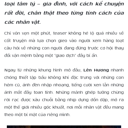
loại tâm lý – gia đình, với cách kể chuyện
rất đời, chân thật theo từng tính cách của
các nhân vật.
Chỉ vỏn vẹn một phút, teaser không hé lộ quá nhiều về
cốt truyện mà lựa chọn gieo vào người xem hàng loạt
câu hỏi về những con người đang đứng trước cơ hội thay
đổi vận mệnh bằng một “giao dịch” đầy bí ẩn.
Ngay từ những khung hình mở đầu,
Lên Hương
nhanh
chóng thiết lập bầu không khí đặc trưng với những con
hẻm cũ, ánh đèn nhập nhoạng, tiếng cười xen lẫn những
ánh mắt đầy toan tính. Những mảnh ghép tưởng chừng
rời rạc được xâu chuỗi bằng nhịp dựng dồn dập, mở ra
một thế giới nhiều góc khuất, nơi mỗi nhân vật đều mang
theo một bí mật của riêng mình.