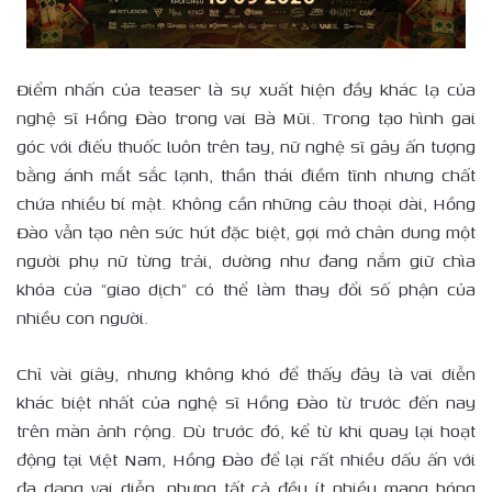
Điểm nhấn của teaser là sự xuất hiện đầy khác lạ của
nghệ sĩ Hồng Đào trong vai Bà Mũi. Trong tạo hình gai
góc với điếu thuốc luôn trên tay, nữ nghệ sĩ gây ấn tượng
bằng ánh mắt sắc lạnh, thần thái điềm tĩnh nhưng chất
chứa nhiều bí mật. Không cần những câu thoại dài, Hồng
Đào vẫn tạo nên sức hút đặc biệt, gợi mở chân dung một
người phụ nữ từng trải, dường như đang nắm giữ chìa
khóa của “giao dịch” có thể làm thay đổi số phận của
nhiều con người.
Chỉ vài giây, nhưng không khó để thấy đây là vai diễn
khác biệt nhất của nghệ sĩ Hồng Đào từ trước đến nay
trên màn ảnh rộng. Dù trước đó, kể từ khi quay lại hoạt
động tại Việt Nam, Hồng Đào để lại rất nhiều dấu ấn với
đa dạng vai diễn, nhưng tất cả đều ít nhiều mang bóng