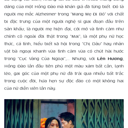
dáng của một Hồng Đào mà khán giả đã từng biết. Đó là
người mẹ mắc Alzheimer trong “Mang Mẹ Đi Bỏ” với chất
bi đặc trưng của một người nghệ sĩ giai đoạn đầu trên
sân khấu; là người mẹ hiện đại, cởi mở và tình cảm như
chính cô ngoài đời thật trong “Mai”; là một phụ nữ học
thức, cá tính, hiểu biết xã hội trong “Chị Dâu” hay nhân
vật bà ngoại Khanh vừa tình cảm vừa có chút hài hước
trong “Cục Vàng Của Ngoại”,… Nhưng, với
Lên Hương
,
Hồng Đào lần đầu tiên phủ một màu xám bất cần, lạnh
lẽo, gai góc của một phụ nữ đã trải qua nhiều bất trắc
trong cuộc đời, hứa hẹn sự độc đáo có một không hai
của nữ diễn viên lần này.